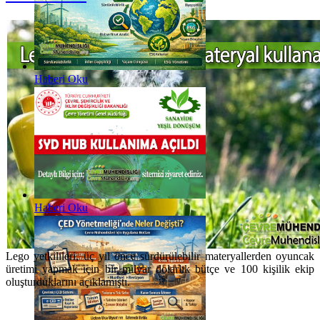
Haberi Oku
Haberi Oku
Lego yetkilileri, üç yıl önce sürdürülebilir materyallerden oyuncak
üretimi yapmak için bir milyar dolarlık bütçe ve 100 kişilik ekip
oluşturduklarını açıklamıştı.