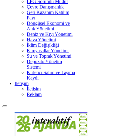
LPG Sorumlu Müdür
Çevre Danışmanlık
Geri Kazanım Katılım
Payı
Döngüsel Ekonomi ve
Atık Yönetimi
Deniz ve Kıyı Yönetimi
Hava Yönetimi
İklim Değişikliği
Kimyasallar Yönetimi
Su ve Toprak Yönetimi
Depozito Yönetim
Sistemi
Kirletici Salım ve Taşıma
Kaydı
İletişim
İletişim
Reklam