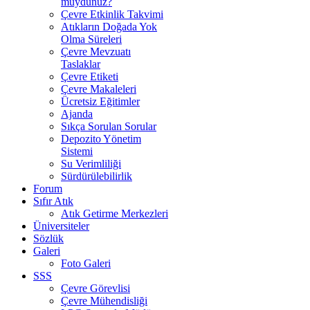
muydunuz?
Çevre Etkinlik Takvimi
Atıkların Doğada Yok
Olma Süreleri
Çevre Mevzuatı
Taslaklar
Çevre Etiketi
Çevre Makaleleri
Ücretsiz Eğitimler
Ajanda
Sıkça Sorulan Sorular
Depozito Yönetim
Sistemi
Su Verimliliği
Sürdürülebilirlik
Forum
Sıfır Atık
Atık Getirme Merkezleri
Üniversiteler
Sözlük
Galeri
Foto Galeri
SSS
Çevre Görevlisi
Çevre Mühendisliği