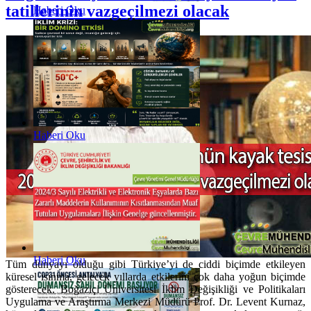
tatillerinin vazgeçilmezi olacak
Haberi Oku
Haberi Oku
Haberi Oku
Tüm dünyayı olduğu gibi Türkiye’yi de ciddi biçimde etkileyen
küresel ısınma, gelecek yıllarda etkilerini çok daha yoğun biçimde
gösterecek. Boğaziçi Üniversitesi İklim Değişikliği ve Politikaları
Uygulama ve Araştırma Merkezi Müdürü Prof. Dr. Levent Kurnaz,