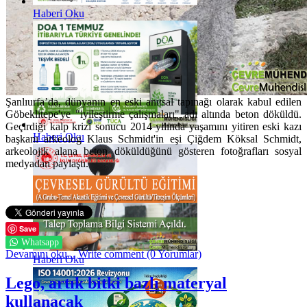
Haberi Oku
Şanlıurfa’da, dünyanın en eski anıtsal tapınağı olarak kabul edilen
Göbeklitepe'ye "iyileştirme çalışmaları" adı altında beton döküldü.
Geçirdiği kalp krizi sonucu 2014 yılında yaşamını yitiren eski kazı
Haberi Oku
başkanı arkeolog Klaus Schmidt'in eşi Çiğdem Köksal Schmidt,
arkeolojik alana beton döküldüğünü gösteren fotoğrafları sosyal
medyadan paylaştı.
Save
Whatsapp
Devamını oku...
Write comment (0 Yorumlar)
Haberi Oku
Lego, artık bitki bazlı materyal
kullanacak