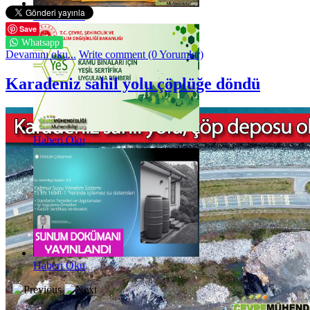
Haberi Oku
Save
Whatsapp
Devamını oku...
Write comment (0 Yorumlar)
Karadeniz sahil yolu çöplüğe döndü
Haberi Oku
Haberi Oku