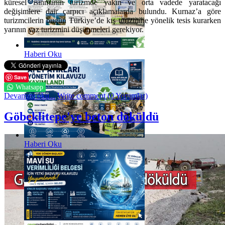
küresel ısınmanın turizmde yakın ve orta vadede yaratacağı
değişimlere dair çarpıcı açıklamalarda bulundu. Kurnaz’a göre
turizmcilerin bugün Türkiye’de kış turizmine yönelik tesis kurarken
yarının yaz turizmini düşünmeleri gerekiyor.
Haberi Oku
Save
Whatsapp
Devamını oku...
Write comment (0 Yorumlar)
Göbeklitepe'ye beton döküldü
Haberi Oku