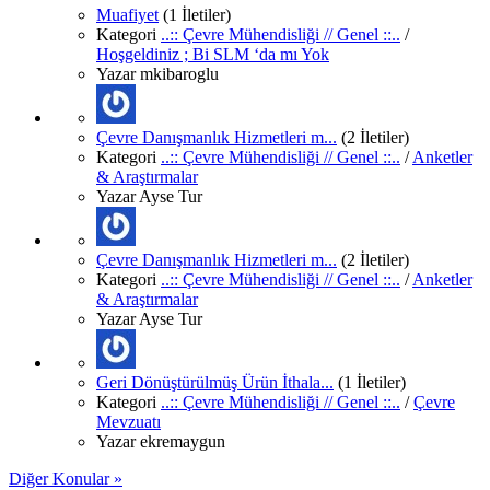
Muafiyet
(1 İletiler)
Kategori
..:: Çevre Mühendisliği // Genel ::..
/
Hoşgeldiniz ; Bi SLM ‘da mı Yok
Yazar
mkibaroglu
Çevre Danışmanlık Hizmetleri m...
(2 İletiler)
Kategori
..:: Çevre Mühendisliği // Genel ::..
/
Anketler
& Araştırmalar
Yazar
Ayse Tur
Çevre Danışmanlık Hizmetleri m...
(2 İletiler)
Kategori
..:: Çevre Mühendisliği // Genel ::..
/
Anketler
& Araştırmalar
Yazar
Ayse Tur
Geri Dönüştürülmüş Ürün İthala...
(1 İletiler)
Kategori
..:: Çevre Mühendisliği // Genel ::..
/
Çevre
Mevzuatı
Yazar
ekremaygun
Diğer Konular »