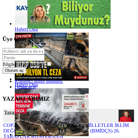
Haberi Oku
Üye Giriş
Bilgilerim anımsansın
Oturum aç
Kullanıcı adımı unuttum.
Haberi Oku
Hesap açın
YAZARLARIMIZ
Yazar Şafak ÖZSOY
COP26 NEDEN ÖNEMLİ BİRLEŞMİŞ MİLLETLER İKLİM
DEĞİŞİKLİĞİ ÇERÇEVE SÖZLEŞMESİ (BMİDÇS) 26.
TARAFLAR KONFERANSI