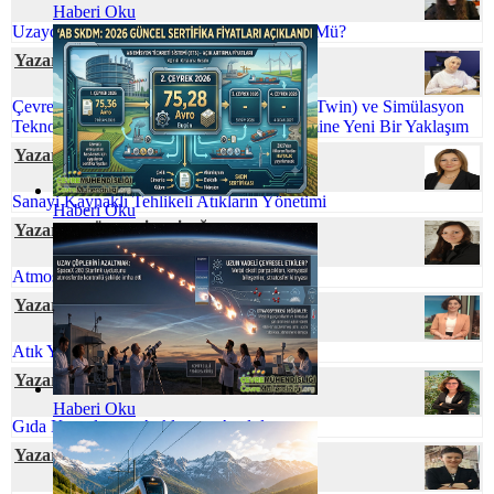
Haberi Oku
Uzaydaki Atıklarla Başa Çıkmak Mümkün Mü?
Yazar Tuğba KAKTİMUR
Çevre Mühendisliğinde Dijital İkiz (Digital Twin) ve Simülasyon
Teknolojileri: Sürdürülebilir Proses Yönetimine Yeni Bir Yaklaşım
Yazar Rahşan BUKNİ ULUS
Sanayi Kaynaklı Tehlikeli Atıkların Yönetimi
Haberi Oku
Yazar Dr. Özge SİVRİOĞLU
Atmosferik Kıyamete Hazır Mıyız?
Yazar İlkim YİĞİT
Atık Yönetiminde Çevre Mühendisi
Yazar Dr. Hülya GÜNAY
Haberi Oku
Gıda Kayıpları ve Atıklarının Azaltılması
Yazar Serpil ÖZKAN