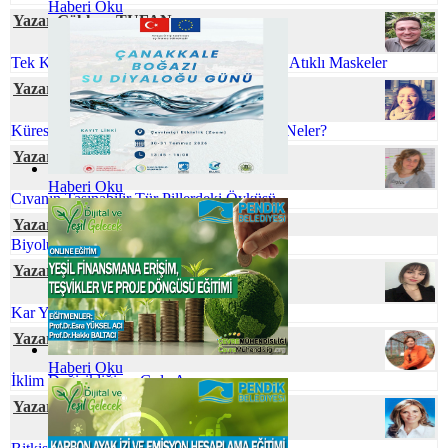
Haberi Oku
Yazar Gökhan TUFAN
Tek Kullanımlık Maskeler Yerine Minimum Atıklı Maskeler
Yazar Gamze CİVELEK
Küreselleşen Dünyamızda Çevre Sorunları Neler?
Yazar Neslihan BOYACILAR
Haberi Oku
Cıvanın Taşınabilir Tür Pillerdeki Öyküsü
Yazar Elif Naz COŞKUN
Biyolüminesans: Parıldayan Canlılar
Yazar Berna UÇAR
Kar Yağışının Faydaları
Yazar Prof. Dr. Zeynep ZAİMOĞLU
Haberi Oku
İklim Değişikliği ve Gıda Arzı
Yazar Nihal SÖZBİR KARAKUŞ