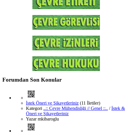
Forumdan Son Konular
İstek Öneri ve Şikayetleriniz
(11 İletiler)
Kategori
..:: Çevre Mühendisliği // Genel ::..
/
İstek &
Öneri ve Şikayetleriniz
Yazar
mkibaroglu