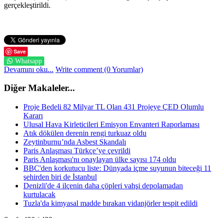
gerçekleştirildi.
Save
Whatsapp
Devamını oku...
Write comment (0 Yorumlar)
Diğer Makaleler...
Proje Bedeli 82 Milyar TL Olan 431 Projeye ÇED Olumlu
Kararı
Ulusal Hava Kirleticileri Emisyon Envanteri Raporlaması
Atık dökülen derenin rengi turkuaz oldu
Zeytinburnu’nda Asbest Skandalı
Paris Anlaşması Türkçe’ye çevrildi
Paris Anlaşması'nı onaylayan ülke sayısı 174 oldu
BBC'den korkutucu liste: Dünyada içme suyunun biteceği 11
şehirden biri de İstanbul
Denizli'de 4 ilçenin daha çöpleri vahşi depolamadan
kurtulacak
Tuzla'da kimyasal madde bırakan vidanjörler tespit edildi