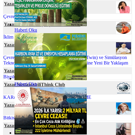
Yazar Dilek AŞAN
Çevre Mühendisliği ve İklim Değişikliği
Yazar Prof. Dr. Zeynep ZAİMOĞLU
Haberi Oku
İklim Değişikliği ve Gıda Arzı
Yazar Tuğba KAKTİMUR
Çevre Mühendisliğinde Dijital İkiz (Digital Twin) ve Simülasyon
Teknolojileri: Sürdürülebilir Proses Yönetimine Yeni Bir Yaklaşım
Yazar Elif Naz COŞKUN
Biyolüminesans: Parıldayan Canlılar
Haberi Oku
Yazar SustainabiliThink Club
KAR(BON)DA YÜRÜ İZİNİ BELLİ ETME
Yazar Nihal SÖZBİR KARAKUŞ
Bitkisel Atık Yağlar
Yazar Tuğçe ERVAN