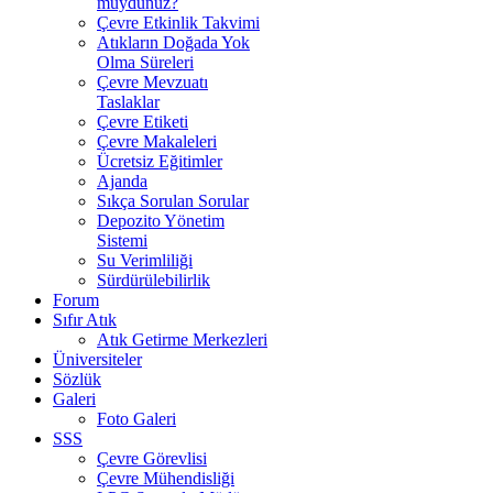
muydunuz?
Çevre Etkinlik Takvimi
Atıkların Doğada Yok
Olma Süreleri
Çevre Mevzuatı
Taslaklar
Çevre Etiketi
Çevre Makaleleri
Ücretsiz Eğitimler
Ajanda
Sıkça Sorulan Sorular
Depozito Yönetim
Sistemi
Su Verimliliği
Sürdürülebilirlik
Forum
Sıfır Atık
Atık Getirme Merkezleri
Üniversiteler
Sözlük
Galeri
Foto Galeri
SSS
Çevre Görevlisi
Çevre Mühendisliği