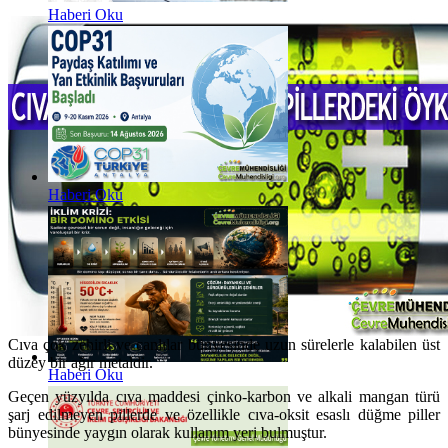
Haberi Oku
Haberi Oku
Cıva çok zehirli ve canlılar bünyesinde uzun sürelerle kalabilen üst
düzey bir ağır metaldir.
Haberi Oku
Geçen yüzyılda cıva maddesi çinko-karbon ve alkali mangan türü
şarj edilmeyen pillerde ve özellikle cıva-oksit esaslı düğme piller
bünyesinde yaygın olarak kullanım yeri bulmuştur.