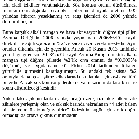
için ciddi tehditler yaratmaktaydı. Söz konusu oranın düşürülmesi
mümkün olmadığından cıva-oksit pillerinin dünyada üretimi 1995
yılından itibaren yasaklanmış ve satış işlemleri de 2000 yılında
durdurulmuştur.
Buna karşılık alkali-mangan ve hava aktivasyonlu düğme tipi piller,
Avrupa Birliğinin 2006 yılında yayınlanan 2006/66/EC sayılı
direktifi ile ağırlıkça azami %2’ye kadar cıva içerebilmektedir. Aynı
oranlar ülkemiz için de geçerlidir. Ancak 20 Kasım 2013 tarihinde
yürürlüğe giren son 2013/56/EU sayılı Avrupa Birliği direktifi alkali-
mangan tipi düğme pillerde %2’lik cıva oranını da %0,0005’e
düşürmüş ve uygulamanın 01 Ekim 2014 tarihinden itibaren
yürürlüğe girmesini kararlaştırmıştır. Şu andaki tek istisna %2
oranıyla daha çok işitme cihazlarında kullanılan çinko-hava türü
pillerdir. Ancak söz konusu pillerdeki cıva mikarının da kısa bir süre
sonra düşürüleceği kesindir.
Yukarıdaki açıklamalardan anlaşılacağı üzere, özellikle ülkemizde
zihinlere yerleşmiş olan ve sık sık basında tekrarlanan “4 adet kalem
pil bir metreküp toprağı zehirler” ifadesinin bugün için artık doğru
olmadığı da ortaya çıkmış durumdadır.