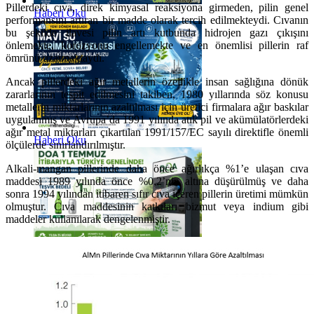
Pillerdeki cıva, direk kimyasal reaksiyona girmeden, pilin genel
Haberi Oku
performansını artıran bir madde olarak tercih edilmekteydi. Cıvanın
bu şekilde ilavesi pilin artı kutbunda hidrojen gazı çıkışını
önlemekte, korozyonu engellemekte ve en önemlisi pillerin raf
ömrünü uzatmaktaydı.
Ancak pillerdeki ağır metallerin özellikle insan sağlığına dönük
zararlarının tespit edilmesini takiben, 1980 yıllarında söz konusu
metallerin miktarlarının azaltılması için üretici firmalara ağır baskılar
uygulanmış ve Avrupa’da 1991 yılında atık pil ve akümülatörlerdeki
ağır metal miktarları çıkartılan 1991/157/EC sayılı direktifle önemli
Haberi Oku
ölçülerde sınırlandırılmıştır.
Alkali-mangan pillerinde daha önce ağırlıkça %1’e ulaşan cıva
maddesi 1989 yılında önce %0,2’nin altına düşürülmüş ve daha
sonra 1994 yılından itibaren sıfır cıva içeren pillerin üretimi mümkün
olmuştur. Cıva maddesinin katkıları bizmut veya indium gibi
maddeler kullanılarak dengelenmiştir.
Haberi Oku