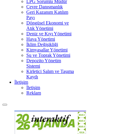
LPG Sorumlu Müdür
Çevre Danışmanlık
Geri Kazanım Katılım
Payı
Döngüsel Ekonomi ve
Atık Yönetimi
Deniz ve Kıyı Yönetimi
Hava Yönetimi
İklim Değişikliği
Kimyasallar Yönetimi
Su ve Toprak Yönetimi
Depozito Yönetim
Sistemi
Kirletici Salım ve Taşıma
Kaydı
İletişim
İletişim
Reklam