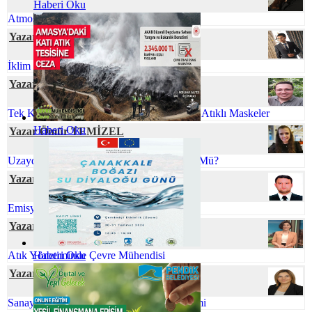
Haberi Oku
Atmosferik Kıyamete Hazır Mıyız?
Yazar Cihan YEŞİL
İklim Değişmesine Karşı Talep Hassasiyeti
Yazar Gökhan TUFAN
Tek Kullanımlık Maskeler Yerine Minimum Atıklı Maskeler
Haberi Oku
Yazar Ömür TEMİZEL
Uzaydaki Atıklarla Başa Çıkmak Mümkün Mü?
Yazar Ferhat ELÇİ
Emisyon Nedir? Emisyon Ölçümü Nedir?
Yazar İlkim YİĞİT
Atık Yönetiminde Çevre Mühendisi
Haberi Oku
Yazar Rahşan BUKNİ ULUS
Sanayi Kaynaklı Tehlikeli Atıkların Yönetimi