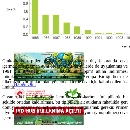
Haberi Oku
Çinko-karbon pilleri %0,1 gibi çok daha düşük oranda cıva
içermelerine rağmen aynı program bu tür pillerde de uygulanmış ve
1991 yılı itibariyle oranın %0,0005’in (5ppm) altına indirilmesi
mümkün olmuştur. Bu oran halen hem Avrupa Birliği hem de
ülkemizde yürürlükte olan yönetmeliklerde cıva için kabul edilen üst
Haberi Oku
limittir.
Cıvanın hem alkali-mangan hem de çinko-karbon türü pillerde bu
şekilde ortadan kaldırılması, bu tip pillere ait atıkların rahatlıkla geri
dönüştürülmesine yol açtığını da önemle vurgulamak gerekir. Primer
lityum pilleri ve şarjlı pil türleri (özellikle lityum-iyon/polimer) cıva
içermezler.