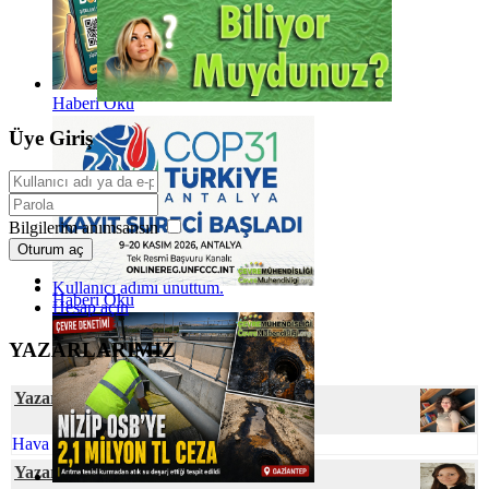
Haberi Oku
Üye Giriş
Bilgilerim anımsansın
Oturum aç
Kullanıcı adımı unuttum.
Haberi Oku
Hesap açın
YAZARLARIMIZ
Yazar Senanur ÇEVRE
Hava Kirliliğinin Plasentaya Etkisi
Yazar Dr. Özge SİVRİOĞLU