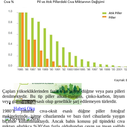
Haberi Oku
Haberi Oku
Çapları yüksekliklerinden fazla olan pillere düğme veya para pilleri
denilmektedir. Bu tip piller alkali-mangan, çinko-karbon, lityum
veya gümüş oksit esaslı olup genellikle şarj edilemeyen türlerdir.
Haberi Oku
1980’li yıllarda cıva-oksit esaslı düğme piller fotoğraf
makinelerinde, işitme cihazlarında ve bazı özel cihazlarda yaygın
biçimde kullanılmaktaydı. Ancak bahis konusu pil tipindeki cıva
miktarı ağırlıkça %30’dan fazla olduğundan çevre ve insan sağlığı