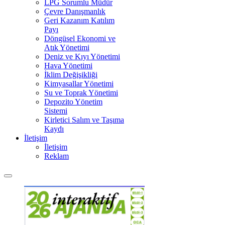
LPG Sorumlu Müdür
Çevre Danışmanlık
Geri Kazanım Katılım
Payı
Döngüsel Ekonomi ve
Atık Yönetimi
Deniz ve Kıyı Yönetimi
Hava Yönetimi
İklim Değişikliği
Kimyasallar Yönetimi
Su ve Toprak Yönetimi
Depozito Yönetim
Sistemi
Kirletici Salım ve Taşıma
Kaydı
İletişim
İletişim
Reklam