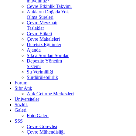
muydunuz?
Çevre Etkinlik Takvimi
Atıkların Doğada Yok
Olma Süreleri
Çevre Mevzuatı
Taslaklar
Çevre Etiketi
Çevre Makaleleri
Ücretsiz Eğitimler
Ajanda
Sıkça Sorulan Sorular
Depozito Yönetim
Sistemi
Su Verimliliği
Sürdürülebilirlik
Forum
Sıfır Atık
Atık Getirme Merkezleri
Üniversiteler
Sözlük
Galeri
Foto Galeri
SSS
Çevre Görevlisi
Çevre Mühendisliği