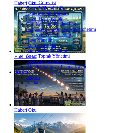
Çevre Görevlisi
Haberi Oku
Çevre Mühendisliği
LPG Sorumlu Müdür
Çevre Danışmanlık
Geri Kazanım Katılım Payı
Döngüsel Ekonomi ve Atık Yönetimi
Deniz ve Kıyı Yönetimi
Hava Yönetimi
İklim Değişikliği
Kimyasallar Yönetimi
Su ve Toprak Yönetimi
Haberi Oku
Depozito Yönetim Sistemi
Kirletici Salım ve Taşıma Kaydı
İletişim
İletişim
Reklam
Haberi Oku