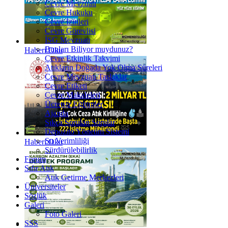
Çevre Mevzuatı
Çevre Hukuku
Çevre İzinleri
Çevre Görevlisi
İSG Mevzuatı
Bunları Biliyor muydunuz?
Haberi Oku
Çevre Etkinlik Takvimi
Atıkların Doğada Yok Olma Süreleri
Çevre Mevzuatı Taslaklar
Çevre Etiketi
Çevre Makaleleri
Ücretsiz Eğitimler
Ajanda
Sıkça Sorulan Sorular
Depozito Yönetim Sistemi
Su Verimliliği
Haberi Oku
Sürdürülebilirlik
Forum
Sıfır Atık
Atık Getirme Merkezleri
Üniversiteler
Sözlük
Galeri
Foto Galeri
SSS