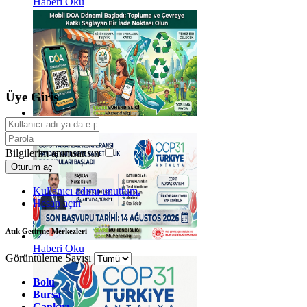
Haberi Oku
Üye Giriş
Haberi Oku
Bilgilerim anımsansın
Oturum aç
Kullanıcı adımı unuttum.
Hesap açın
Atık Getirme Merkezleri
Haberi Oku
Görüntüleme Sayısı
Bolu
Bursa
Çankırı