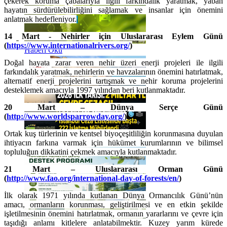
çekerek koruma çabalarıyla ilgili farkındalık yaratmak, yaban
hayatın sürdürülebilirliğini sağlamak ve insanlar için önemini
anlatmak hedefleniyor.
14 Mart - Nehirler için Uluslararası Eylem Günü
(
https://www.internationalrivers.org/
)
Haberi Oku
Doğal hayata zarar veren nehir üzeri enerji projeleri ile ilgili
farkındalık yaratmak, nehirlerin ve havzalarının önemini hatırlatmak,
alternatif enerji projelerini tartışmak ve nehir koruma projelerini
desteklemek amacıyla 1997 yılından beri kutlanmaktadır.
20 Mart – Dünya Serçe Günü
(
http://www.worldsparrowday.org/
)
Ortak kuş türlerinin ve kentsel biyoçeşitliliğin korunmasına duyulan
Haberi Oku
ihtiyacın farkına varmak için hükümet kurumlarının ve bilimsel
topluluğun dikkatini çekmek amacıyla kutlanmaktadır.
21 Mart – Uluslararası Orman Günü
(
http://www.fao.org/international-day-of-forests/en/
)
İlk olarak 1971 yılında kutlanan Dünya Ormancılık Günü’nün
amacı, ormanların korunması, geliştirilmesi ve en etkin şekilde
işletilmesinin önemini hatırlatmak, ormanın yararlarını ve çevre için
taşıdığı anlamı kitlelere anlatabilmektir. Kuzey yarım kürede