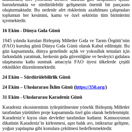
barındırmakta ve sürdürülebilir gelişmenin önemli bir parçasını
oluşturmaktadır. Bu nedenle afet risklerinin azaltılması çalışmaları
toplumun her kesimini, kamu ve özel sektörün tüm birimlerini
içermektedir.
16 Ekim - Dünya Gıda Günü
1945 yılında kurulan Birleşmiş Milletler Gıda ve Tarım Örgütü’nün
(FAO) kuruluş günü Dünya Gıda Günü olarak Kabul edilmiştir. Bu
gün kapsamında, dünya genelinde açlık ve yoksulluk temaları için
farkındalık yaratmak, herkesin gıda güvenliğine ve besleyici gıdalara
ulaşmasına katkı sunmak amacıyla FAO üyesi ülkelerde çeşitli
etkinlikler düzenlenmektedir.
24 Ekim – Sürdürülebilirlik Günü
24 Ekim – Uluslararası İklim Günü (
https://350.org/
)
31 Ekim - Uluslararası Karadeniz Günü
Karadeniz ekosisteminin iyileştirilmesine yönelik Birleşmiş Milletler
tarafından yürütülen proje kapsamında özel gün olarak belirlenmiştir.
Karadeniz’e kıyısı olan devletler tarafından kutlanır. Kamuoyunun
dikatinin Karadeniz’in kirlenmesi, aşırı balık avı, istikrarsız gelişme,
yoğun yapılaşma gibi konulara çekilmesi hedeflenmektedir.