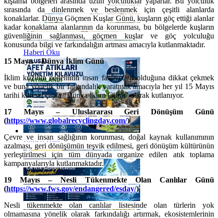
kışlama bölgeleri arasında uzun yolculuklar yaparlar. Bu yolculuk
sırasında da dinlenmek ve beslenmek için çeşitli alanlarda
konaklarlar. Dünya Göçmen Kuşlar Günü, kuşların göç ettiği alanlar
kadar konaklama alanlarının da korunması, bu bölgelerde kuşların
güvenliğinin sağlanması, göçmen kuşlar ve göç yolculuğu
konusunda bilgi ve farkındalığın artması amacıyla kutlanmaktadır.
Haberi Oku
15 Mayıs – Dünya İklim Günü
İklim krizinin nedeninin insan faaliyetleri olduğuna dikkat çekmek
ve buna yönelik bir farkındalık yaratmak amacıyla her yıl 15 Mayıs
tarihi küresel çapta “Dünya İklim Günü” olarak kutlanıyor.
17 Mayıs – Uluslararası Geri Dönüşüm Günü
(
https://www.globalrecyclingday.com/
)
Çevre ve insan sağlığının korunması, doğal kaynak kullanımının
Haberi Oku
azalması, geri dönüşümün teşvik edilmesi, geri dönüşüm kültürünün
yerleştirilmesi için tüm dünyada organize edilen atık toplama
kampanyalarıyla kutlanmaktadır.
19 Mayıs – Nesli Tükenmekte Olan Canlılar Günü
(
https://www.fws.gov/endangered/esday/
)
Nesli tükenmekte olan canlılar listesinde olan türlerin yok
olmamasına yönelik olarak farkındalığı artırmak, ekosistemlerinin