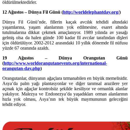
öldürülmektedirler.
12 Ağustos – Dünya Fil Günü (
http://worldelephantday.org/
)
Dünya Fil Günü’nde, fillerin kaçak avcılık tehdidi altındaki
yaşamlarına, yaşam alanlarının yok edilmesine, esaret altında
tutulmalarına dikkat çekmek amaçlanıyor. 1989 yılında av yasağı
gelmiş olsa da halen günde 100 kadar fil avcılar tarafından dişleri
için öldürülüyor. 2002-2012 arasındaki 10 yıllık dönemde fil nüfusu
yüzde 67 oranında azaldı.
19 Ağustos – Dünya Orangutan Günü
(
http://www.worldorangutanevents.org/international-
orangutan-day.php
)
Orangutanlar, dünyanın ağaçlara tırmanabilen en büyük memelisidir.
Asya’da palm yağı plantasyonlar ve diğer tarımsal arazilere yer
açmak için ağaçlar kontrolsüz şekilde kesiliyor ve ormanlık alanlar
yakılıyor. Malezya ve Endonezya’da yaşadıkları orman alanlarının
hızla yok olması, Asya’nın tek büyük maymununun geleceğini
tehdit ediyor.