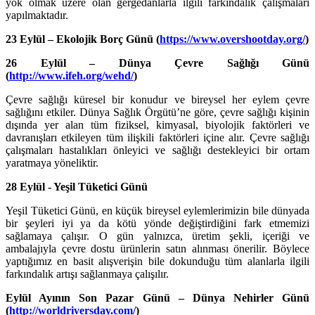
yok olmak üzere olan gergedanlarla ilgili farkındalık çalışmaları
yapılmaktadır.
23 Eylül – Ekolojik Borç Günü (
https://www.overshootday.org/
)
26 Eylül – Dünya Çevre Sağlığı Günü
(
http://www.ifeh.org/wehd/
)
Çevre sağlığı küresel bir konudur ve bireysel her eylem çevre
sağlığını etkiler. Dünya Sağlık Örgütü’ne göre, çevre sağlığı kişinin
dışında yer alan tüm fiziksel, kimyasal, biyolojik faktörleri ve
davranışları etkileyen tüm ilişkili faktörleri içine alır. Çevre sağlığı
çalışmaları hastalıkları önleyici ve sağlığı destekleyici bir ortam
yaratmaya yöneliktir.
28 Eylül - Yeşil Tüketici Günü
Yeşil Tüketici Günü, en küçük bireysel eylemlerimizin bile dünyada
bir şeyleri iyi ya da kötü yönde değiştirdiğini fark etmemizi
sağlamaya çalışır. O gün yalnızca, üretim şekli, içeriği ve
ambalajıyla çevre dostu ürünlerin satın alınması önerilir. Böylece
yaptığımız en basit alışverişin bile dokunduğu tüm alanlarla ilgili
farkındalık artışı sağlanmaya çalışılır.
Eylül Ayının Son Pazar Günü – Dünya Nehirler Günü
(
http://worldriversday.com/
)