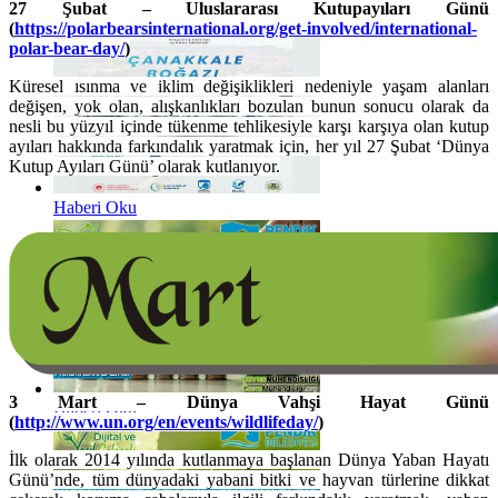
Haberi Oku
27 Şubat – Uluslararası Kutupayıları Günü
(
https://polarbearsinternational.org/get-involved/international-
polar-bear-day/
)
Küresel ısınma ve iklim değişiklikleri nedeniyle yaşam alanları
değişen, yok olan, alışkanlıkları bozulan bunun sonucu olarak da
nesli bu yüzyıl içinde tükenme tehlikesiyle karşı karşıya olan kutup
ayıları hakkında farkındalık yaratmak için, her yıl 27 Şubat ‘Dünya
Kutup Ayıları Günü’ olarak kutlanıyor.
Haberi Oku
3 Mart – Dünya Vahşi Hayat Günü
Haberi Oku
(
http://www.un.org/en/events/wildlifeday/
)
İlk olarak 2014 yılında kutlanmaya başlanan Dünya Yaban Hayatı
Günü’nde, tüm dünyadaki yabani bitki ve hayvan türlerine dikkat