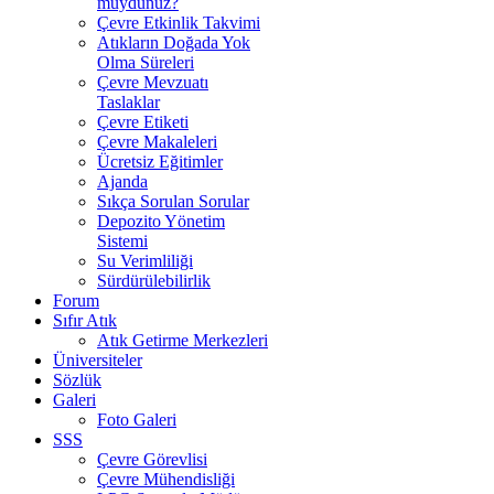
muydunuz?
Çevre Etkinlik Takvimi
Atıkların Doğada Yok
Olma Süreleri
Çevre Mevzuatı
Taslaklar
Çevre Etiketi
Çevre Makaleleri
Ücretsiz Eğitimler
Ajanda
Sıkça Sorulan Sorular
Depozito Yönetim
Sistemi
Su Verimliliği
Sürdürülebilirlik
Forum
Sıfır Atık
Atık Getirme Merkezleri
Üniversiteler
Sözlük
Galeri
Foto Galeri
SSS
Çevre Görevlisi
Çevre Mühendisliği