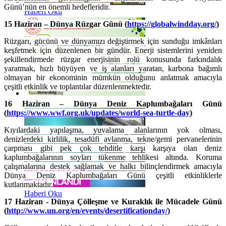
Günü’nün en önemli hedefleridir.
Haberi Oku
15 Haziran – Dünya Rüzgar Günü (
https://globalwindday.org/
)
Rüzgarı, gücünü ve dünyamızı değiştirmek için sunduğu imkânları
keşfetmek için düzenlenen bir gündür. Enerji sistemlerini yeniden
şekillendirmede rüzgar enerjisinin rolü konusunda farkındalık
yaratmak, hızlı büyüyen ve iş alanları yaratan, karbona bağımlı
olmayan bir ekonominin mümkün olduğunu anlatmak amacıyla
çeşitli etkinlik ve toplantılar düzenlenmektedir.
Haberi Oku
16 Haziran – Dünya Deniz Kaplumbağaları Günü
(
https://www.wwf.org.uk/updates/world-sea-turtle-day
)
Kıyılardaki yapılaşma, yuvalama alanlarının yok olması,
denizlerdeki kirlilik, tesadüfi avlanma, tekne/gemi pervanelerinin
çarpması gibi pek çok tehditle karşı karşıya olan deniz
kaplumbağalarının soyları tükenme tehlikesi altında. Koruma
çalışmalarına destek sağlamak ve halkı bilinçlendirmek amacıyla
Dünya Deniz Kaplumbağaları Günü çeşitli etkinliklerle
kutlanmaktadır.
Haberi Oku
17 Haziran - Dünya Çölleşme ve Kuraklık ile Mücadele Günü
(
http://www.un.org/en/events/desertificationday/
)