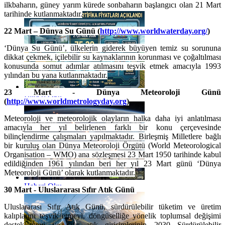
ilkbaharın, güney yarım kürede sonbaharın başlangıcı olan 21 Mart
Haberi Oku
tarihinde kutlanmaktadır.
22 Mart – Dünya Su Günü (
http://www.worldwaterday.org/
)
‘Dünya Su Günü’, ülkelerin giderek büyüyen temiz su sorununa
dikkat çekmek, içilebilir su kaynaklarının korunması ve çoğaltılması
konusunda somut adımlar atılmasını teşvik etmek amacıyla 1993
yılından bu yana kutlanmaktadır.
23 Mart - Dünya Meteoroloji Günü
Haberi Oku
(
http://www.worldmetrologyday.org
)
Meteoroloji ve meteorolojik olayların halka daha iyi anlatılması
amacıyla her yıl belirlenen farklı bir konu çerçevesinde
bilinçlendirme çalışmaları yapılmaktadır. Birleşmiş Milletlere bağlı
bir kuruluş olan Dünya Meteoroloji Örgütü (World Meteorological
Organisation – WMO) ana sözleşmesi 23 Mart 1950 tarihinde kabul
edildiğinden 1961 yılından beri her yıl 23 Mart günü ‘Dünya
Meteoroloji Günü’ olarak kutlanmaktadır.
Haberi Oku
30 Mart - Uluslararası Sıfır Atık Günü
Uluslararası Sıfır Atık Günü, sürdürülebilir tüketim ve üretim
kalıplarını teşvik etmeyi, döngüselliğe yönelik toplumsal değişimi
desteklemeyi ve sıfır atık girişimlerinin 2030 Sürdürülebilir