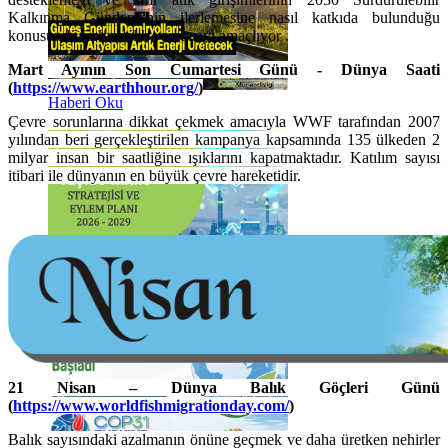
Kalkınma Gündemi'nin ilerlemesine nasıl katkıda bulunduğu
konusunda farkındalık yaratmayı amaçlıyor .
Mart Ayının Son Cumartesi Günü - Dünya Saati
(
https://www.earthhour.org/
)
Haberi Oku
Çevre sorunlarına dikkat çekmek amacıyla WWF tarafından 2007
yılından beri gerçekleştirilen kampanya kapsamında 135 ülkeden 2
milyar insan bir saatliğine ışıklarını kapatmaktadır. Katılım sayısı
itibari ile dünyanın en büyük çevre hareketidir.
Haberi Oku
21 Nisan – Dünya Balık Göçleri Günü
(
https://www.worldfishmigrationday.com/
)
Balık sayısındaki azalmanın önüne geçmek ve daha üretken nehirler