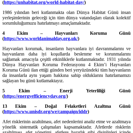
(
https://unhabitat.org/world-habitat-day/
)
1986 yılından beri kutlanmakta olan Dünya Habitat Günü insan
yerleşimlerinin geleceği için tüm dünya vatandaşları olarak kolektif
sorumluluğumuzu hatırlatmayı amaçlamaktadır.
4 Ekim – Hayvanları Koruma Günü
(
https://www.worldanimalday.org.uk/
)
Hayvanları korumak, insanların hayvanlara iyi davranmalarını ve
hayvanların daha iyi koşullarda beslenme ve korunmalarını
sağlamak amacıyla çeşitli etkinliklerle kutlanmaktadır. 1931 yılında
Dünya Hayvanları Koruma Federasyonu 4 Ekim’i Hayvanları
Koruma Günü ilan ettiği günden beri yeryüzündeki tüm hayvanların
da insanlarla aynı yaşam hakkına sahip olduklarını hatırlamamızı
sağlayan bu günü kutlamaktayız.
5 Ekim – Enerji Yeterliliği Günü
(
https://energyefficiencyday.org/
)
13 Ekim – Doğal Felaketleri Azaltma Günü
(
https://www.unisdr.org/we/campaign/iddr
)
Afet risklerinin azaltılması, afet nedenlerini analiz etme ve azaltmaya
yönelik sistematik çalışmaları kapsamaktadır. Afetlerde risklerin
azaltılması, afet yönetimi, afetlere hazırlık gibi disiplinleri içinde