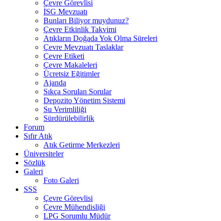
Çevre Görevlisi
İSG Mevzuatı
Bunları Biliyor muydunuz?
Çevre Etkinlik Takvimi
Atıkların Doğada Yok Olma Süreleri
Çevre Mevzuatı Taslaklar
Çevre Etiketi
Çevre Makaleleri
Ücretsiz Eğitimler
Ajanda
Sıkça Sorulan Sorular
Depozito Yönetim Sistemi
Su Verimliliği
Sürdürülebilirlik
Forum
Sıfır Atık
Atık Getirme Merkezleri
Üniversiteler
Sözlük
Galeri
Foto Galeri
SSS
Çevre Görevlisi
Çevre Mühendisliği
LPG Sorumlu Müdür