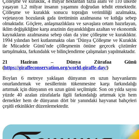
Çölleşme ve kuraklık, 4 milyar hektardan fazla alanı ve 110 ülkede
yaşayan 1,2 milyar insanın yaşamını doğrudan tehdit etmektedir.
Çölleşme ve kuraklık sonucu toprağın verimliliği azalmakta,
vejetasyon bozularak gıda üretiminin azalmasına ve kıtlığa sebep
olmaktadır. Göçlere, anlaşmazlıklara ve savaşlara ortam hazırlayan,
iklim değişikliğine karşı arazinin dayanıklılığını azaltan ve ekonomik
kaynakların azalmasına sebep olan da yine çölleşme ve kuraklıktır.
1994 yılından beri kutlanmakta olan ‘Dünya Çölleşme ve Kuraklık
ile Mücadele Günü’nde çölleşmenin önüne geçecek çözümler
tartışılmakta, farkındalık ve bilinçlendirme çalışmaları yapılmaktadır.
21 Haziran – Dünya Zürafaa Günü
(
https://giraffeconservation.org/world-giraffe-day/
)
Boyları 6 metreye yaklaşan dünyanın en uzun hayvanlarını
onurlandırmak ve nesillerinin tükenmesine karşı farkındalığı
artırmak için dünyanın en uzun günü seçilmiştir. Son on yılda sayısı
yüzde 40 azalan zürafalarla ilgili farkındalığı artırmak için hem
dernekler hem de dünyanın dört bir yanındaki hayvanat bahçeleri
çeşitli etkinlikler düzenlemektedir.