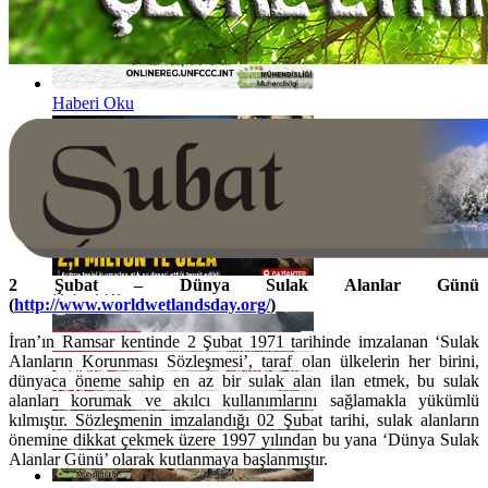
Haberi Oku
2 Şubat – Dünya Sulak Alanlar Günü
Haberi Oku
(
http://www.worldwetlandsday.org/
)
İran’ın Ramsar kentinde 2 Şubat 1971 tarihinde imzalanan ‘Sulak
Alanların Korunması Sözleşmesi’, taraf olan ülkelerin her birini,
dünyaca öneme sahip en az bir sulak alan ilan etmek, bu sulak
alanları korumak ve akılcı kullanımlarını sağlamakla yükümlü
kılmıştır. Sözleşmenin imzalandığı 02 Şubat tarihi, sulak alanların
önemine dikkat çekmek üzere 1997 yılından bu yana ‘Dünya Sulak
Alanlar Günü’ olarak kutlanmaya başlanmıştır.