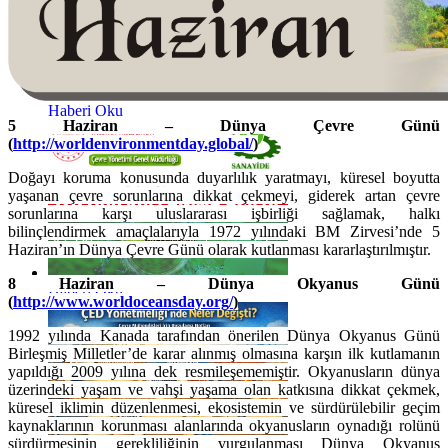
Haberi Oku
5 Haziran – Dünya Çevre Günü
(
http://worldenvironmentday.global/
)
Doğayı koruma konusunda duyarlılık yaratmayı, küresel boyutta
yaşanan çevre sorunlarına dikkat çekmeyi, giderek artan çevre
sorunlarına karşı uluslararası işbirliği sağlamak, halkı
bilinçlendirmek amaçlalarıyla 1972 yılındaki BM Zirvesi’nde 5
Haziran’ın Dünya Çevre Günü olarak kutlanması kararlaştırılmıştır.
8 Haziran – Dünya Okyanus Günü
Haberi Oku
(
http://www.worldoceansday.org/
)
1992 yılında Kanada tarafından önerilen Dünya Okyanus Günü
Birleşmiş Milletler’de karar alınmış olmasına karşın ilk kutlamanın
yapıldığı 2009 yılına dek resmileşememiştir. Okyanusların dünya
üzerindeki yaşam ve vahşi yaşama olan katkısına dikkat çekmek,
küresel iklimin düzenlenmesi, ekosistemin ve sürdürülebilir geçim
kaynaklarının korunması alanlarında okyanusların oynadığı rolünü
sürdürmesinin gerekliliğinin vurgulanması Dünya Okyanus