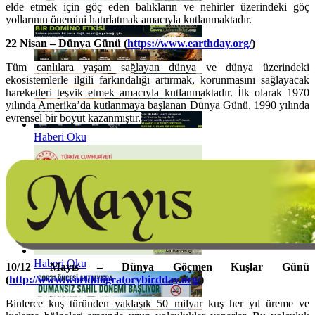
elde etmek için göç eden balıkların ve nehirler üzerindeki göç
Haberi Oku
yollarının önemini hatırlatmak amacıyla kutlanmaktadır.
22 Nisan – Dünya Günü (
https://www.earthday.org/
)
Tüm canlılara yaşam sağlayan dünya ve dünya üzerindeki
ekosistemlerle ilgili farkındalığı artırmak, korunmasını sağlayacak
hareketleri teşvik etmek amacıyla kutlanmaktadır. İlk olarak 1970
yılında Amerika’da kutlanmaya başlanan Dünya Günü, 1990 yılında
evrensel bir boyut kazanmıştır.
Haberi Oku
Haberi Oku
10/12 Mayıs – Dünya Göçmen Kuşlar Günü
(
http://www.worldmigratorybirdday.org/
)
Binlerce kuş türünden yaklaşık 50 milyar kuş her yıl üreme ve