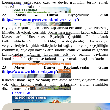
korunmasını sağlayacak özel ve devlet işbirliğini teşvik etmek
Haberi Oku
amacıyla kutlanmaktadır.
22 Mayıs – Dünya Biyoçeşitlilik Günü
(
http://www.un.org/en/events/biodiversityday/
)
Biyolojik çeşitliliğin en geniş kapsamıyla ele alındığı ve Birleşmiş
Milletler Biyolojik Çeşitlilik Sözleşmesi metninin kabul edildiği 22
Mayıs tarihi Uluslararası Biyolojik Çeşitlilik Günü olarak
kutlanmaktadır. Canlıların farklılığını ve değişkenliğini, birbirleriyle
ve çevreleriyle karşılıklı etkileşimlerini sağlayan biyolojik çeşitliliğin
Haberi Oku
korunması, biyolojik kaynakların sürdürülebilir kullanımı ve genetik
kaynaklardan sağlanan faydaların eşit ve orantılı paylaşımı
konularında bilinçlenme ve farkındalık yaratmak amaçlanmaktadır.
23 Mayıs – Dünya Kaplumbağalar Günü
(
https://www.worldturtleday.org/
)
Küresel ısınma, aşırı ve yanlış yapılaşma nedeniyle yaşam alanları
yok olan kaplumbağalarla ilgili farkındalık artırıcı etkinlikler
düzenlenmektedir.
Haberi Oku