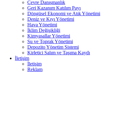
Çevre Danışmanlık
Geri Kazanım Katılım Payı
Döngüsel Ekonomi ve Atık Yönetimi
Deniz ve Kıyı Yönetimi
Hava Yönetimi
İklim Değişikliği
Kimyasallar Yönetimi
Su ve Toprak Yönetimi
Depozito Yönetim Sistemi
Kirletici Salım ve Taşıma Kaydı
İletişim
İletişim
Reklam