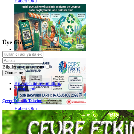
Haberi Oku
Üye Giriş
Haberi Oku
Bilgilerim anımsansın
Oturum aç
Kullanıcı adımı unuttum.
Hesap açın
Çevre Etkinlik Takvimi
Haberi Oku