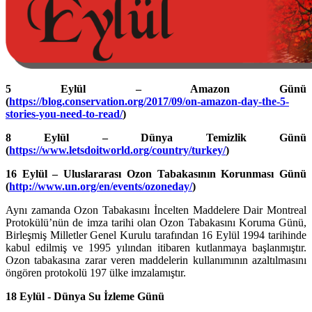
5 Eylül – Amazon Günü
(
https://blog.conservation.org/2017/09/on-amazon-day-the-5-
stories-you-need-to-read/
)
8 Eylül – Dünya Temizlik Günü
(
https://www.letsdoitworld.org/country/turkey/
)
16 Eylül – Uluslararası Ozon Tabakasının Korunması Günü
(
http://www.un.org/en/events/ozoneday/
)
Aynı zamanda Ozon Tabakasını İncelten Maddelere Dair Montreal
Protokülü’nün de imza tarihi olan Ozon Tabakasını Koruma Günü,
Birleşmiş Milletler Genel Kurulu tarafından 16 Eylül 1994 tarihinde
kabul edilmiş ve 1995 yılından itibaren kutlanmaya başlanmıştır.
Ozon tabakasına zarar veren maddelerin kullanımının azaltılmasını
öngören protokolü 197 ülke imzalamıştır.
18 Eylül - Dünya Su İzleme Günü