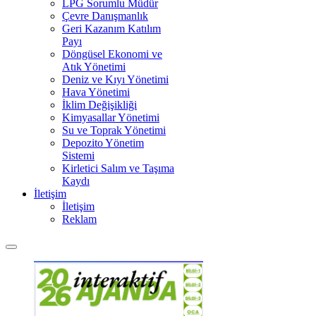
LPG Sorumlu Müdür
Çevre Danışmanlık
Geri Kazanım Katılım
Payı
Döngüsel Ekonomi ve
Atık Yönetimi
Deniz ve Kıyı Yönetimi
Hava Yönetimi
İklim Değişikliği
Kimyasallar Yönetimi
Su ve Toprak Yönetimi
Depozito Yönetim
Sistemi
Kirletici Salım ve Taşıma
Kaydı
İletişim
İletişim
Reklam