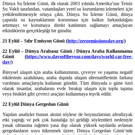
Dünya Su İzleme Günü, ilk olarak 2003 yılında Amerika’nın Temiz
Su Vakfı tarafından, vatandaşları yerel su kurumlarını izlemeleri için
yetkilendirmesiyle ortaya çıktı. Dünya Su İzleme Günü, dünya
çapında su kaynaklarının korunması için halkın farkındalığını
artırmayı ve korumaya direkt katılımını sağlamayı amaçlayan
etkinliklerin gerçekleştiği bir gündür.
21 Eylül – Sıfır Emisyon Günü (
http://zeroemissionsday.org/
)
22 Eylül – Dünya Arabasız Günü / Dünya Araba Kullanmama
Günü (
https://www.daysoftheyear.com/days/world-car-free-
day/
)
Bireysel ulaşım için araba kullanımının, çevreye ve yaşama negatif
etkilerinin azaltılması, araba dışında ulaşım alternatiflerinin farkına
varılması amaçlarıyla kutlanan gündür. Tüm dünyada o güne özel
olarak insanlar, arabalarını evde bırakıp ulaşım için toplu taşıma
veya bisiklet gibi çevreci araçları kullanmaya teşvik edilir.
22 Eylül Dünya Gergedan Günü
Yapılan analizler bunun aksini söylese de boynuzlarının afrodizyak
etki yaptığı ve pek çok hastalığa iyi geldiği söylentileri nedeniyle
yasak olmasına rağmen yasa dışı olarak yüksek sayılarda avlanan
gergedanların soyu tükenmek üzere. Dünya Gergedan Günü’nde