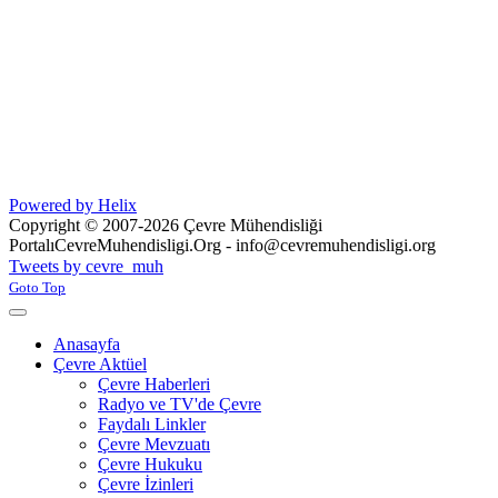
Powered by Helix
Copyright © 2007-2026 Çevre Mühendisliği
Portalı
CevreMuhendisligi.Org - info@cevremuhendisligi.org
Joomla! 3 Templates
Tweets by cevre_muh
Goto Top
Anasayfa
Çevre Aktüel
Çevre Haberleri
Radyo ve TV'de Çevre
Faydalı Linkler
Çevre Mevzuatı
Çevre Hukuku
Çevre İzinleri