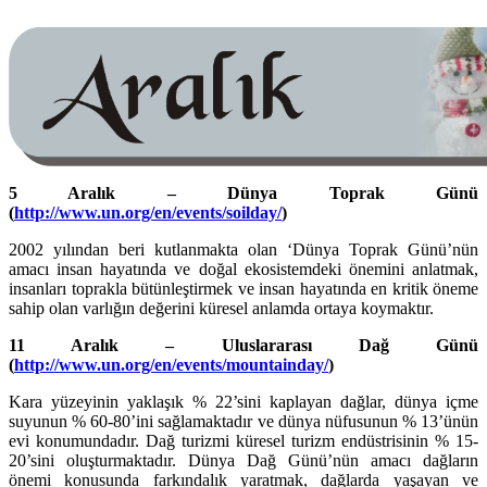
5 Aralık – Dünya Toprak Günü
(
http://www.un.org/en/events/soilday/
)
2002 yılından beri kutlanmakta olan ‘Dünya Toprak Günü’nün
amacı insan hayatında ve doğal ekosistemdeki önemini anlatmak,
insanları toprakla bütünleştirmek ve insan hayatında en kritik öneme
sahip olan varlığın değerini küresel anlamda ortaya koymaktır.
11 Aralık – Uluslararası Dağ Günü
(
http://www.un.org/en/events/mountainday/
)
Kara yüzeyinin yaklaşık % 22’sini kaplayan dağlar, dünya içme
suyunun % 60-80’ini sağlamaktadır ve dünya nüfusunun % 13’ünün
evi konumundadır. Dağ turizmi küresel turizm endüstrisinin % 15-
20’sini oluşturmaktadır. Dünya Dağ Günü’nün amacı dağların
önemi konusunda farkındalık yaratmak, dağlarda yaşayan ve