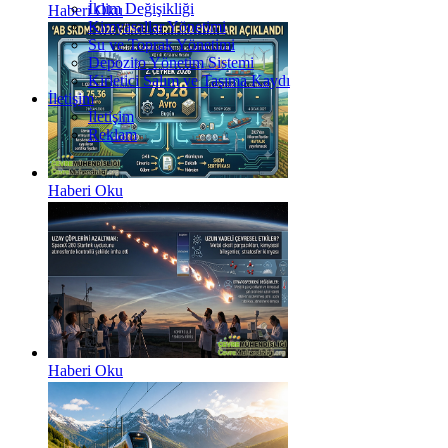
İklim Değişikliği
Haberi Oku
Kimyasallar Yönetimi
Su ve Toprak Yönetimi
Depozito Yönetim Sistemi
Kirletici Salım ve Taşıma Kaydı
İletişim
İletişim
Reklam
Haberi Oku
Haberi Oku