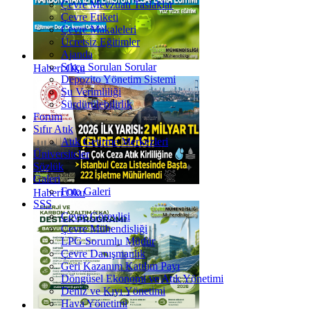
Çevre Mevzuatı Taslaklar
Çevre Etiketi
Çevre Makaleleri
Ücretsiz Eğitimler
Ajanda
Sıkça Sorulan Sorular
Haberi Oku
Depozito Yönetim Sistemi
Su Verimliliği
Sürdürülebilirlik
Forum
Sıfır Atık
Atık Getirme Merkezleri
Üniversiteler
Sözlük
Galeri
Foto Galeri
Haberi Oku
SSS
Çevre Görevlisi
Çevre Mühendisliği
LPG Sorumlu Müdür
Çevre Danışmanlık
Geri Kazanım Katılım Payı
Döngüsel Ekonomi ve Atık Yönetimi
Deniz ve Kıyı Yönetimi
Hava Yönetimi