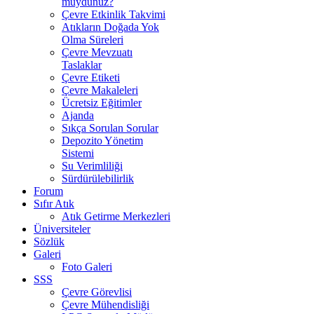
muydunuz?
Çevre Etkinlik Takvimi
Atıkların Doğada Yok
Olma Süreleri
Çevre Mevzuatı
Taslaklar
Çevre Etiketi
Çevre Makaleleri
Ücretsiz Eğitimler
Ajanda
Sıkça Sorulan Sorular
Depozito Yönetim
Sistemi
Su Verimliliği
Sürdürülebilirlik
Forum
Sıfır Atık
Atık Getirme Merkezleri
Üniversiteler
Sözlük
Galeri
Foto Galeri
SSS
Çevre Görevlisi
Çevre Mühendisliği