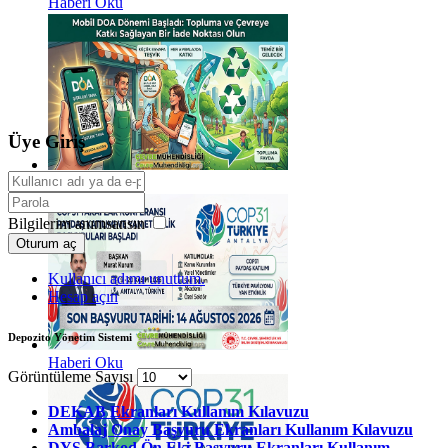
Haberi Oku
Üye Giriş
Haberi Oku
Bilgilerim anımsansın
Oturum aç
Kullanıcı adımı unuttum.
Hesap açın
Depozito Yönetim Sistemi
Haberi Oku
Görüntüleme Sayısı
DEKAB Ekranları Kullanım Kılavuzu
Ambalaj Onay Başvuru Ekranları Kullanım Kılavuzu
DYS Barkod Ön Eki Başvuru Ekranları Kullanım