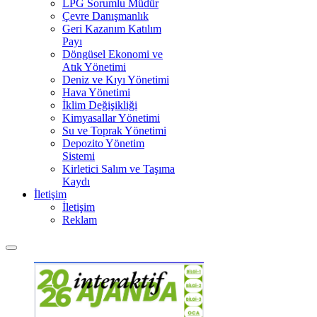
LPG Sorumlu Müdür
Çevre Danışmanlık
Geri Kazanım Katılım
Payı
Döngüsel Ekonomi ve
Atık Yönetimi
Deniz ve Kıyı Yönetimi
Hava Yönetimi
İklim Değişikliği
Kimyasallar Yönetimi
Su ve Toprak Yönetimi
Depozito Yönetim
Sistemi
Kirletici Salım ve Taşıma
Kaydı
İletişim
İletişim
Reklam