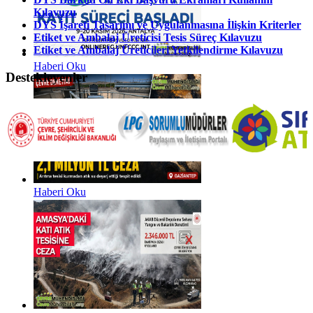
Kılavuzu
DYS İşareti Tasarımı ve Uygulanmasına İlişkin Kriterler
Etiket ve Ambalaj Üreticisi Tesis Süreç Kılavuzu
Etiket ve Ambalaj Üreticileri Yetkilendirme Kılavuzu
Haberi Oku
Destekleyenler
Haberi Oku