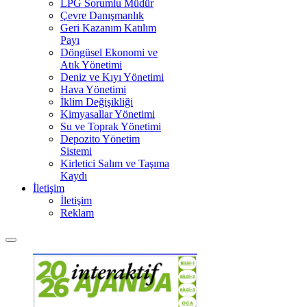
LPG Sorumlu Müdür
Çevre Danışmanlık
Geri Kazanım Katılım
Payı
Döngüsel Ekonomi ve
Atık Yönetimi
Deniz ve Kıyı Yönetimi
Hava Yönetimi
İklim Değişikliği
Kimyasallar Yönetimi
Su ve Toprak Yönetimi
Depozito Yönetim
Sistemi
Kirletici Salım ve Taşıma
Kaydı
İletişim
İletişim
Reklam