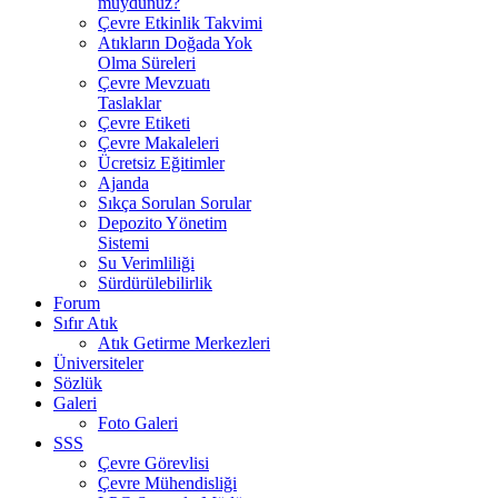
muydunuz?
Çevre Etkinlik Takvimi
Atıkların Doğada Yok
Olma Süreleri
Çevre Mevzuatı
Taslaklar
Çevre Etiketi
Çevre Makaleleri
Ücretsiz Eğitimler
Ajanda
Sıkça Sorulan Sorular
Depozito Yönetim
Sistemi
Su Verimliliği
Sürdürülebilirlik
Forum
Sıfır Atık
Atık Getirme Merkezleri
Üniversiteler
Sözlük
Galeri
Foto Galeri
SSS
Çevre Görevlisi
Çevre Mühendisliği