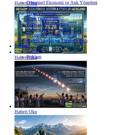
Döngüsel Ekonomi ve Atık Yönetimi
Haberi Oku
Deniz ve Kıyı Yönetimi
Hava Yönetimi
İklim Değişikliği
Kimyasallar Yönetimi
Su ve Toprak Yönetimi
Depozito Yönetim Sistemi
Kirletici Salım ve Taşıma Kaydı
İletişim
İletişim
Reklam
Haberi Oku
Haberi Oku