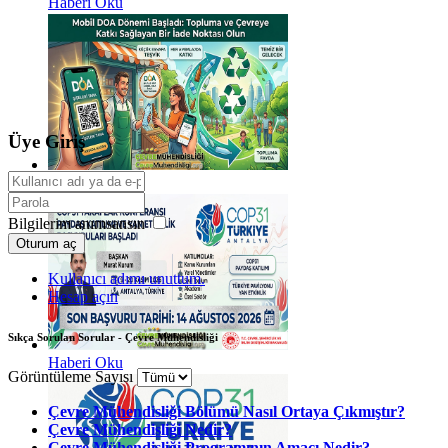
Haberi Oku
Üye Giriş
Haberi Oku
Bilgilerim anımsansın
Oturum aç
Kullanıcı adımı unuttum.
Hesap açın
Sıkça Sorulan Sorular - Çevre Mühendisliği
Haberi Oku
Görüntüleme Sayısı
Çevre Mühendisliği Bölümü Nasıl Ortaya Çıkmıştır?
Çevre Mühendisliği Nedir?
Çevre Mühendisliği Programının Amacı Nedir?