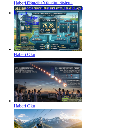
Depozito Yönetim Sistemi
Haberi Oku
Kirletici Salım ve Taşıma Kaydı
İletişim
İletişim
Reklam
Haberi Oku
Haberi Oku