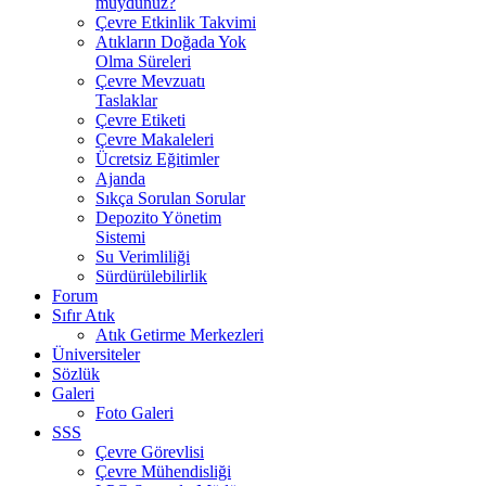
muydunuz?
Çevre Etkinlik Takvimi
Atıkların Doğada Yok
Olma Süreleri
Çevre Mevzuatı
Taslaklar
Çevre Etiketi
Çevre Makaleleri
Ücretsiz Eğitimler
Ajanda
Sıkça Sorulan Sorular
Depozito Yönetim
Sistemi
Su Verimliliği
Sürdürülebilirlik
Forum
Sıfır Atık
Atık Getirme Merkezleri
Üniversiteler
Sözlük
Galeri
Foto Galeri
SSS
Çevre Görevlisi
Çevre Mühendisliği