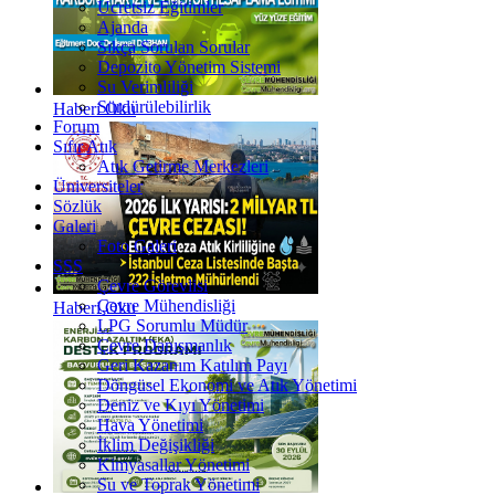
Ücretsiz Eğitimler
Ajanda
Sıkça Sorulan Sorular
Depozito Yönetim Sistemi
Su Verimliliği
Sürdürülebilirlik
Haberi Oku
Forum
Sıfır Atık
Atık Getirme Merkezleri
Üniversiteler
Sözlük
Galeri
Foto Galeri
SSS
Çevre Görevlisi
Çevre Mühendisliği
Haberi Oku
LPG Sorumlu Müdür
Çevre Danışmanlık
Geri Kazanım Katılım Payı
Döngüsel Ekonomi ve Atık Yönetimi
Deniz ve Kıyı Yönetimi
Hava Yönetimi
İklim Değişikliği
Kimyasallar Yönetimi
Su ve Toprak Yönetimi