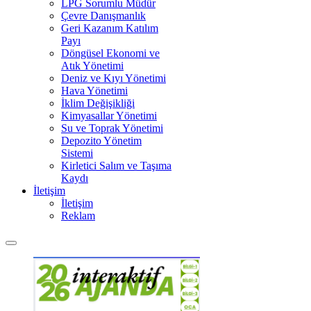
LPG Sorumlu Müdür
Çevre Danışmanlık
Geri Kazanım Katılım
Payı
Döngüsel Ekonomi ve
Atık Yönetimi
Deniz ve Kıyı Yönetimi
Hava Yönetimi
İklim Değişikliği
Kimyasallar Yönetimi
Su ve Toprak Yönetimi
Depozito Yönetim
Sistemi
Kirletici Salım ve Taşıma
Kaydı
İletişim
İletişim
Reklam