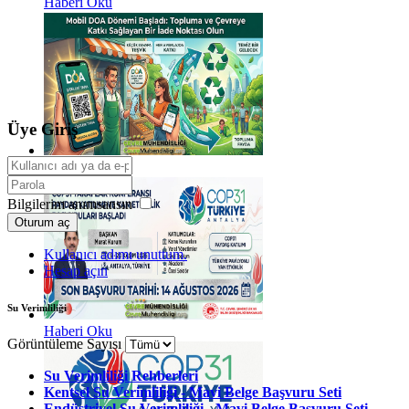
Haberi Oku
Üye Giriş
Haberi Oku
Bilgilerim anımsansın
Oturum aç
Kullanıcı adımı unuttum.
Hesap açın
Su Verimliliği
Haberi Oku
Görüntüleme Sayısı
Su Verimliliği Rehberleri
Kentsel Su Verimliliği - Mavi Belge Başvuru Seti
Endüstriyel Su Verimliliği - Mavi Belge Başvuru Seti