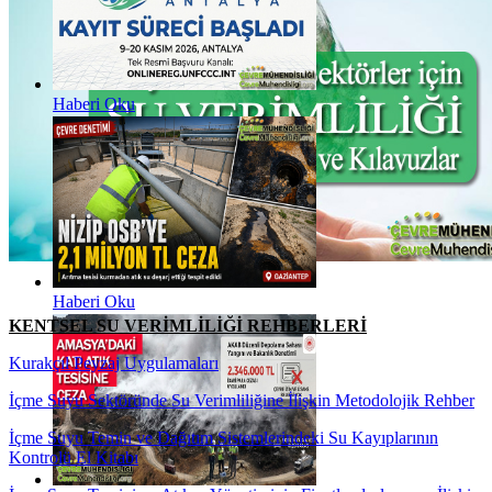
Haberi Oku
Haberi Oku
KENTSEL SU VERİMLİLİĞİ REHBERLERİ
Kurakçıl Peyzaj Uygulamaları
İçme Suyu Sektöründe Su Verimliliğine İlişkin Metodolojik Rehber
İçme Suyu Temin ve Dağıtım Sistemlerindeki Su Kayıplarının
Kontrolü El Kitabı