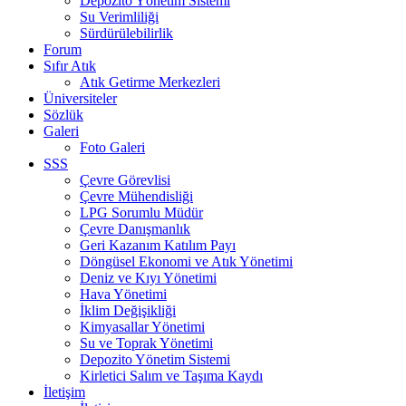
Depozito Yönetim Sistemi
Su Verimliliği
Sürdürülebilirlik
Forum
Sıfır Atık
Atık Getirme Merkezleri
Üniversiteler
Sözlük
Galeri
Foto Galeri
SSS
Çevre Görevlisi
Çevre Mühendisliği
LPG Sorumlu Müdür
Çevre Danışmanlık
Geri Kazanım Katılım Payı
Döngüsel Ekonomi ve Atık Yönetimi
Deniz ve Kıyı Yönetimi
Hava Yönetimi
İklim Değişikliği
Kimyasallar Yönetimi
Su ve Toprak Yönetimi
Depozito Yönetim Sistemi
Kirletici Salım ve Taşıma Kaydı
İletişim