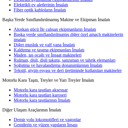
Elektrikli ev aletlerinin İmalatı
Fiber optik kabloların İmalatı
Başka Yerde Sınıflandırılmamış Makine ve Ekipman İmalatı
Akışkan gücü İle çalışan ekipmanların İmalatı
Başka yerde sınıflandırılmamış diğer özel amaçlı makinelerin
imalatı
Diğer musluk ve valf vana İmalatı
Kaldırma ve taşıma ekipmanları İmalatı
Maden, taş ocağı ve İnşaat makineleri
Rulman, dişli, dişli takımı, şanzıman ve tahrik elemanları
Soğutma ve havalandırma donanımlarının İmalatı
Tekstil, giyim eşyası ve deri üretiminde kullanılan makineler
Motorlu Kara Taşıtı, Treyler ve Yarı Treyler İmalatı
Motorlu kara taşıtları aksesuar
Motorlu kara taşıtları karoseri
Motorlu kara taşıtlarının İmalatı
Diğer Ulaşım Araçlarının İmalatı
Demir yolu lokomotifleri ve vagonlar
Gemilerin ve yüzen yapıların İnşası