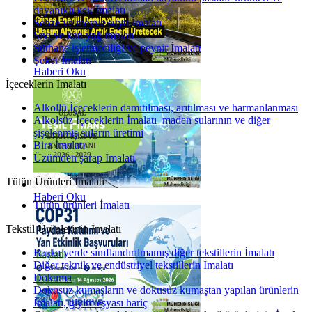
dayanıklı kek İmalatı
Sebze ve meyve suyu İmalatı
Sıvı ve katı yağ imalatı
Süthane işletmeciliği ve peynir İmalatı
Şeker İmalatı
Haberi Oku
İçeceklerin İmalatı
Alkollü İçeceklerin damıtılması, arıtılması ve harmanlanması
Alkolsüz İçeceklerin İmalatı maden sularının ve diğer
şişelenmiş suların üretimi
Bira İmalatı
Üzümden şarap İmalatı
Tütün Ürünleri İmalatı
Haberi Oku
Tütün ürünleri İmalatı
Tekstil Ürünlerinin İmalatı
Başka yerde sınıflandırılmamış diğer tekstillerin İmalatı
Diğer teknik ve endüstriyel tekstillerin İmalatı
Dokuma
Dokusuz kumaşların ve dokusuz kumaştan yapılan ürünlerin
İmalatı, giyim eşyası hariç