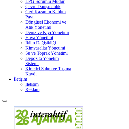
LPG Sorumlu Müdür
Çevre Danışmanlık
Geri Kazanım Katılım
Payı
Döngüsel Ekonomi ve
Atık Yönetimi
Deniz ve Kıyı Yönetimi
Hava Yönetimi
İklim Değişikliği
Kimyasallar Yönetimi
Su ve Toprak Yönetimi
Depozito Yönetim
Sistemi
Kirletici Salım ve Taşıma
Kaydı
İletişim
İletişim
Reklam