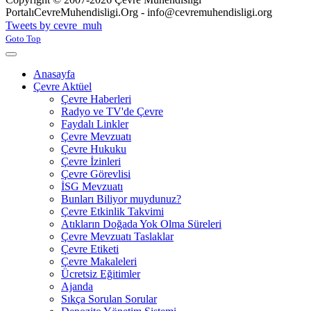
Portalı
CevreMuhendisligi.Org - info@cevremuhendisligi.org
Joomla! 3 Templates
Tweets by cevre_muh
Goto Top
Anasayfa
Çevre Aktüel
Çevre Haberleri
Radyo ve TV'de Çevre
Faydalı Linkler
Çevre Mevzuatı
Çevre Hukuku
Çevre İzinleri
Çevre Görevlisi
İSG Mevzuatı
Bunları Biliyor muydunuz?
Çevre Etkinlik Takvimi
Atıkların Doğada Yok Olma Süreleri
Çevre Mevzuatı Taslaklar
Çevre Etiketi
Çevre Makaleleri
Ücretsiz Eğitimler
Ajanda
Sıkça Sorulan Sorular