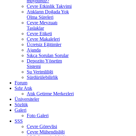
muydunuz?
Çevre Etkinlik Takvimi
Atıkların Doğada Yok
Olma Süreleri
Çevre Mevzuatı
Taslaklar
Çevre Etiketi
Çevre Makaleleri
Ücretsiz Eğitimler
Ajanda
Sıkça Sorulan Sorular
Depozito Yönetim
Sistemi
Su Verimliliği
Sürdürülebilirlik
Forum
Sıfır Atık
Atık Getirme Merkezleri
Üniversiteler
Sözlük
Galeri
Foto Galeri
SSS
Çevre Görevlisi
Çevre Mühendisliği