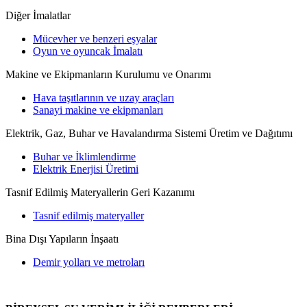
Diğer İmalatlar
Mücevher ve benzeri eşyalar
Oyun ve oyuncak İmalatı
Makine ve Ekipmanların Kurulumu ve Onarımı
Hava taşıtlarının ve uzay araçları
Sanayi makine ve ekipmanları
Elektrik, Gaz, Buhar ve Havalandırma Sistemi Üretim ve Dağıtımı
Buhar ve İklimlendirme
Elektrik Enerjisi Üretimi
Tasnif Edilmiş Materyallerin Geri Kazanımı
Tasnif edilmiş materyaller
Bina Dışı Yapıların İnşaatı
Demir yolları ve metroları