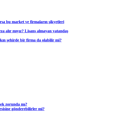
arsa bu market ve firmaların şikyetleri
eza alır mıyız? Lisans almayan vatandaş
kın şehirde bir firma da olabilir mi?
ermek zorunda mı?
tesisine gönderebilirler mi?