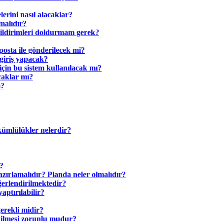
lerini nasıl alacaklar?
lmalıdır?
 bildirimleri doldurmam gerek?
osta ile gönderilecek mi?
 giriş yapacak?
için bu sistem kullanılacak mı?
acaklar mı?
m?
ükümlülükler nelerdir?
?
azırlamalıdır? Planda neler olmalıdır?
erlendirilmektedir?
aptırılabilir?
gerekli midir?
edilmesi zorunlu mudur?