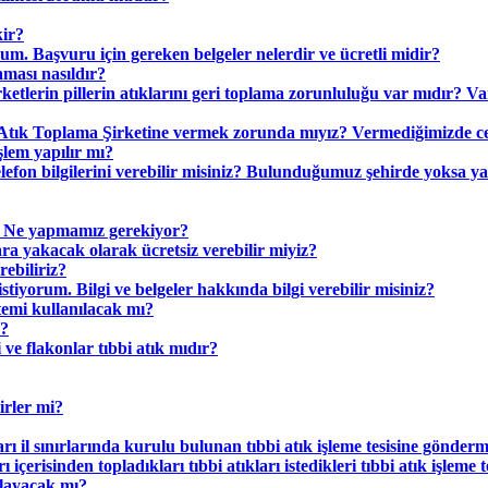
kir?
orum. Başvuru için gereken belgeler nelerdir ve ücretli midir?
ması nasıldır?
rketlerin pillerin atıklarını geri toplama zorunluluğu var mıdır? V
aj Atık Toplama Şirketine vermek zorunda mıyız? Vermediğimizde c
işlem yapılır mı?
telefon bilgilerini verebilir misiniz? Bulunduğumuz şehirde yoksa ya
ı? Ne yapmamız gerekiyor?
ara yakacak olarak ücretsiz verebilir miyiz?
ebiliriz?
tiyorum. Bilgi ve belgeler hakkında bilgi verebilir misiniz?
temi kullanılacak mı?
r?
i ve flakonlar tıbbi atık mıdır?
irler mi?
kları il sınırlarında kurulu bulunan tıbbi atık işleme tesisine gönd
ı içerisinden topladıkları tıbbi atıkları istedikleri tıbbi atık işleme 
ırlayacak mı?