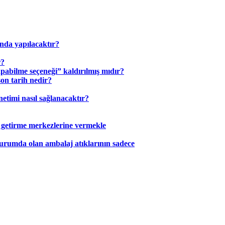
ında yapılacaktır?
r?
apabilme seçeneği” kaldırılmış mıdır?
son tarih nedir?
netimi nasıl sağlanacaktır?
k getirme merkezlerine vermekle
durumda olan ambalaj atıklarının sadece