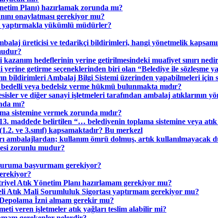
önetim Planı) hazırlamak zorunda mı?
lanını onaylatması gerekiyor mu?
ası yaptırmakla yükümlü müdürler?
alaj üreticisi ve tedarikçi bildirimleri, hangi yönetmelik kapsam
mudur?
kazanım hedeflerinin yerine getirilmesindeki muafiyet sınırı nedi
yerine getirme seçeneklerinden biri olan “Belediye ile sözleşme y
ın bildirimleri Ambalaj Bilgi Sistemi üzerinden yapabilmeleri için 
ını bedelli veya bedelsiz verme hükmü bulunmakta mıdır?
isler ve diğer sanayi işletmeleri tarafından ambalaj atıklarının yö
unda mı?
lama sistemine vermek zorunda mıdır?
i 13. maddede belirtilen “… belediyenin toplama sistemine veya atı
1.2. ve 3.sınıf) kapsamaktadır? Bu merkezl
kları ambalajlardan; kullanım ömrü dolmuş, artık kullanılmayacak 
ilmesi zorunlu mudur?
i kuruma başvurmam gerekiyor?
gerekiyor?
triyel Atık Yönetim Planı hazırlamam gerekiyor mu?
keli Atık Mali Sorumluluk Sigortası yaptırmam gerekiyor mu?
i Depolama İzni almam gerekir mu?
ti veren işletmeler atık yağları teslim alabilir mi?
apmam gerekenler nelerdir?