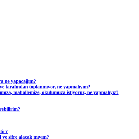
nra ne yapacağım?
iye tarafından toplanmıyor, ne yapmalıyım?
ıza, mahallemize, okulumuza istiyoruz, ne yapmalıyız?
rebilirim?
tir?
 ve şifre alacak mıyım?