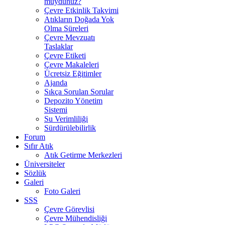
muydunuz?
Çevre Etkinlik Takvimi
Atıkların Doğada Yok
Olma Süreleri
Çevre Mevzuatı
Taslaklar
Çevre Etiketi
Çevre Makaleleri
Ücretsiz Eğitimler
Ajanda
Sıkça Sorulan Sorular
Depozito Yönetim
Sistemi
Su Verimliliği
Sürdürülebilirlik
Forum
Sıfır Atık
Atık Getirme Merkezleri
Üniversiteler
Sözlük
Galeri
Foto Galeri
SSS
Çevre Görevlisi
Çevre Mühendisliği