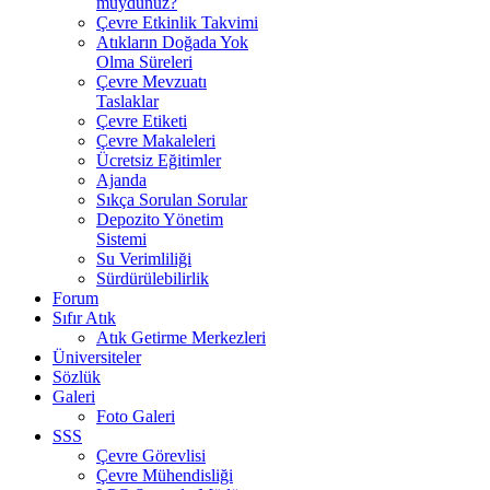
muydunuz?
Çevre Etkinlik Takvimi
Atıkların Doğada Yok
Olma Süreleri
Çevre Mevzuatı
Taslaklar
Çevre Etiketi
Çevre Makaleleri
Ücretsiz Eğitimler
Ajanda
Sıkça Sorulan Sorular
Depozito Yönetim
Sistemi
Su Verimliliği
Sürdürülebilirlik
Forum
Sıfır Atık
Atık Getirme Merkezleri
Üniversiteler
Sözlük
Galeri
Foto Galeri
SSS
Çevre Görevlisi
Çevre Mühendisliği