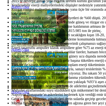
2015’te devreye alınan yeni elektrik üretimi kurulu gücünün yarı
Yenilenebilir enerji maliyetlerindeki düşüşler nedeniyle yatırı
Haberi Oku
Rüzgar enerjisi maliyetleri 2008’ten bu yana üçte bir oranında
hale geldi.
2010-2015 arasında güneş enerjisi maliyetleri de %60 düştü. 20
10 yıl içerisinde dünyanın pek çok yerinde güneş ve rüzgar en 
Küresel ekonomide, kadınların iş gücüne katılımının artması ile
Karbon ayak izi en büyük gıda, 1.316.815.985 ton ile pirinç.
Enerji tasarrufu yapmak için ofislerinizi sıcaklığını kışın 18-20
Ofisten çıkıyorsanız bilgisayarınızı bekleme konumunda tutma
Araştırmalara göre, ofis bitkileri daha verimli çalışmanızı sağlaya
Enerji tasarruflu ampuller klasik ampullere göre %75 az enerji 
Haberi Oku
Uyum sağlama yeteneği en yüksek canlılar fareler, hamam böcek
Kargalar, Kutuplar ve Amerika’nın en güney ucu dışında nered
Ülkemizin enerji yoğunluğu (milli gelir başına tüketilen enerji
Türkiye’de sanayi sektörü, ülkemizin toplam enerji tüketiminin y
Türkiye’de doğru verimlilik yatırımlarıyla, sanayi tesislerinin %
Her birimiz yılda ortalama 20 kg balık yiyoruz. Bu rakam 50 yıl
Dünya balık stoklarının % 31’i aşırı avlanma yüzünden tükendi
Akdeniz’de kaydedilmiş balık stoklarının yaklaşık %93’ü aşırı
800 milyon insan hem beslenmek hem de ailelerini geçindirmek 
Midyeler etraflarındaki suyu süzdükleri için mükemmel bir deniz 
Haberi Oku
Napolyon Bonaparte’ın askerlerini beslemek için verdiği emir üz
Gece avlanan mezgitler, gündüzleri derin sularda geçirip gecele
Morina balığı ağzı açık yüzer, bu yüzden ağzına giren her şeyi y