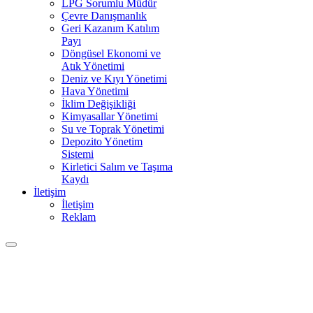
LPG Sorumlu Müdür
Çevre Danışmanlık
Geri Kazanım Katılım
Payı
Döngüsel Ekonomi ve
Atık Yönetimi
Deniz ve Kıyı Yönetimi
Hava Yönetimi
İklim Değişikliği
Kimyasallar Yönetimi
Su ve Toprak Yönetimi
Depozito Yönetim
Sistemi
Kirletici Salım ve Taşıma
Kaydı
İletişim
İletişim
Reklam