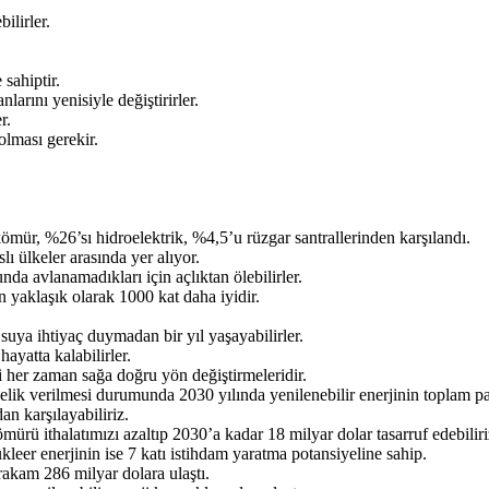
ilirler.
sahiptir.
larını yenisiyle değiştirirler.
r.
olması gerekir.
mür, %26’sı hidroelektrik, %4,5’u rüzgar santrallerinden karşılandı.
lı ülkeler arasında yer alıyor.
a avlanamadıkları için açlıktan ölebilirler.
yaklaşık olarak 1000 kat daha iyidir.
suya ihtiyaç duymadan bir yıl yaşayabilirler.
yatta kalabilirler.
i her zaman sağa doğru yön değiştirmeleridir.
lik verilmesi durumunda 2030 yılında yenilenebilir enerjinin toplam pay
an karşılayabiliriz.
mürü ithalatımızı azaltıp 2030’a kadar 18 milyar dolar tasarruf edebiliri
kleer enerjinin ise 7 katı istihdam yaratma potansiyeline sahip.
 rakam 286 milyar dolara ulaştı.