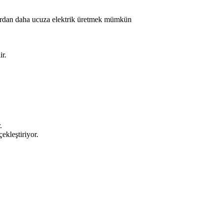
ıtlardan daha ucuza elektrik üretmek mümkün
ir.
.
ekleştiriyor.