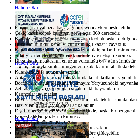
Haberi Oku
Flamingolar yalnızca baş aşağı pozisyondayken beslenebilir.
Çekiç kafalı köpek balığının görüş açısı 360 derecedir.
Kediniz çok uyuyor olsa da en uykucu kedinin aslan olduğundan 
Bukalemunun dili kendi vücut uzunluğu kadar uzayabilir.
Kaplanların çizgileri tıpkı parmak izi gibidir, onları birbirinden a
Atlar yüz ifadelerini kullanarak birbirleriyle iletişim kurarlar.
Bir su kaplumbağasının en uzun yolculuğu 647 gün sürmüştür.
Haberi Oku
Jaguar, ısırığıyla zırhlı sürüngenlerin kabuklarını rahatlıkla delebi
Karasinekler fa notasında vızıldar.
Ahtapotlar uzun süre aç kaldıklarında kendi kollarını yiyebilirler
Böceklerin küçük olduğuna bakmayın: Yeryüzündeki hayvanları
Zebralar beyaz çizgileri olan siyah renkli hayvanlardır.
Karıncalar uyumazlar.
Büyük beyaz köpek balıkları, 100 litre suda tek bir kan damlası
Bazı yılan türleri 2 yıla kadar aç kalabilir.
Dişi bir penguen yavrusunu kaybettiğinde, başka bir penguenin
Köpekbalıkları gözlerini kırpmaz.
Haberi Oku
Yunuslar tek gözleri açık uyur.
Bir deve kuşunun hızı saatte 70 km'ye ulaşabilir.
İstiridyeler cinsiyet değiştirerek buna göre çiftleşebilir.