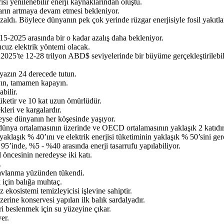
sı yenilenebilir enerji kaynaklarından oluştu.
mların artmaya devam etmesi bekleniyor.
 azaldı. Böylece dünyanın pek çok yerinde rüzgar enerjisiyle fosil yak
15-2025 arasında bir o kadar azalış daha bekleniyor.
ucuz elektrik yöntemi olacak.
 2025'te 12-28 trilyon ABD$ seviyelerinde bir büyüme gerçekleştirilebil
, yazın 24 derecede tutun.
yın, tamamen kapayın.
bilir.
tüketir ve 10 kat uzun ömürlüdür.
leri ve kargalardır.
eyse dünyanın her köşesinde yaşıyor.
) dünya ortalamasının üzerinde ve OECD ortalamasının yaklaşık 2 katıdır
aklaşık % 40’ını ve elektrik enerjisi tüketiminin yaklaşık % 50’sini gerç
 95’inde, %5 - %40 arasında enerji tasarrufu yapılabiliyor.
 öncesinin neredeyse iki katı.
.
 avlanma yüzünden tükendi.
için balığa muhtaç.
ekosistemi temizleyicisi işlevine sahiptir.
erine konservesi yapılan ilk balık sardalyadır.
ri beslenmek için su yüzeyine çıkar.
er.