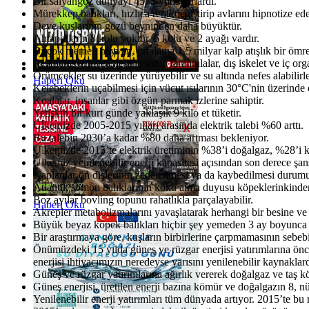
Bir salyangoz dünyayı 4575 yılda turlardı.
Mürekkep balıkları, hızlıca renk değiştirip avlarını hipnotize edeb
Deve kuşlarının gözü beyninden daha büyüktür.
Ahtapotların 8 kolu yoktur, 6 kolu ve 2 ayağı vardır.
Birçok memeli hayvan, ortalama 1,5 milyar kalp atışlık bir ömre 
Rejenerasyon yeteneğine sahip tarantulalar, dış iskelet ve iç organ
Örümcekler su üzerinde yürüyebilir ve su altında nefes alabilirle
Haberi Oku
Kelebeklerin uçabilmesi için vücut ısılarının 30°C'nin üzerinde 
Koalalar, insanlar gibi özgün parmak izlerine sahiptir.
Yetişkin bir kurt günde yaklaşık 9 kilo et tüketir.
Ülkemizde 2005-2015 yılları arasında elektrik talebi %60 arttı.
Bu talebin 2030’a kadar %80 daha artması bekleniyor.
Ülkemizde 2015’te elektrik üretiminin %38’i doğalgaz, %28’i kö
Ülkemiz yenilenebilir enerji kapasitesi açısından son derece şans
Kaplanlar ön dişlerinin zedelenmesi ya da kaybedilmesi durumund
Atlantik somon balıklarının koku alma duyusu köpeklerinkinden 
Boz ayılar bovling topunu rahatlıkla parçalayabilir.
Haberi Oku
Akrepler metabolizmalarını yavaşlatarak herhangi bir besine ve 
Büyük beyaz köpek balıkları hiçbir şey yemeden 3 ay boyunca ha
Bir araştırmaya göre, kuşların birbirlerine çarpmamasının sebeb
Önümüzdeki 15 yılda güneş ve rüzgar enerjisi yatırımlarına önce
enerjisi ihtiyacımızın neredeyse yarısını yenilenebilir kaynaklard
Güneş ve rüzgar yatırımlarına ağırlık vererek doğalgaz ve taş kö
Güneş enerjisi, üretilen enerji bazına kömür ve doğalgazın 8, nü
Yenilenebilir enerji yatırımları tüm dünyada artıyor. 2015’te bu