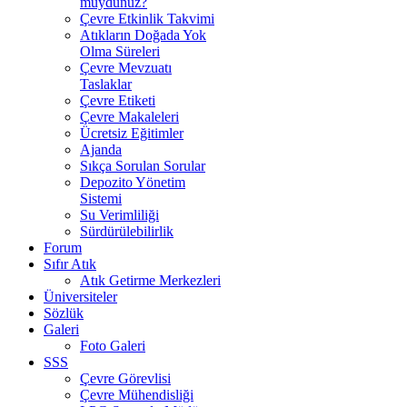
muydunuz?
Çevre Etkinlik Takvimi
Atıkların Doğada Yok
Olma Süreleri
Çevre Mevzuatı
Taslaklar
Çevre Etiketi
Çevre Makaleleri
Ücretsiz Eğitimler
Ajanda
Sıkça Sorulan Sorular
Depozito Yönetim
Sistemi
Su Verimliliği
Sürdürülebilirlik
Forum
Sıfır Atık
Atık Getirme Merkezleri
Üniversiteler
Sözlük
Galeri
Foto Galeri
SSS
Çevre Görevlisi
Çevre Mühendisliği