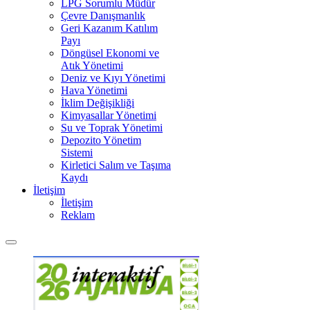
LPG Sorumlu Müdür
Çevre Danışmanlık
Geri Kazanım Katılım
Payı
Döngüsel Ekonomi ve
Atık Yönetimi
Deniz ve Kıyı Yönetimi
Hava Yönetimi
İklim Değişikliği
Kimyasallar Yönetimi
Su ve Toprak Yönetimi
Depozito Yönetim
Sistemi
Kirletici Salım ve Taşıma
Kaydı
İletişim
İletişim
Reklam