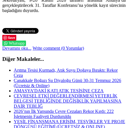
Sekretaryası, 9-20 Kasım 2026 tarihleri arasında Antalya’da
gerçekleştirilecek 31. Taraflar Konferansı’na yönelik kayıt sürecinin
başladığını duyurdu.
Save
Whatsapp
Devamını oku...
Write comment (0 Yorumlar)
Diğer Makaleler...
Arıtma Tesisi Kurmadı, Atık Suyu Doğaya Bıraktı: Rekor
Ceza
Çanakkale Boğazı Su Diyaloğu Günü 30-31 Temmuz 2026
(Ücretsiz & Online)
AMASYA’DAKİ KATI ATIK TESİSİNE CEZA
ÇEVRESEL ETKİ DEĞERLENDİRMESİ YETERLİK
BELGESİ TEBLİĞİNDE DEĞİŞİKLİK YAPILMASINA
DAİR TEBLİĞ
2026’nın İlk Yarısında Çevre Cezaları Rekor Kırdı: 222
İşletmenin Faaliyeti Durduruldu
YEŞİL FİNANSMANA ERİŞİM, TEŞVİKLER VE PROJE
DÖNGÜSÜ EĞİTİMİ (ÜCRETSİZ & ONLINE)