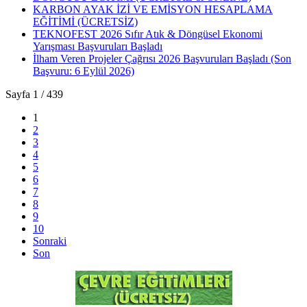
KARBON AYAK İZİ VE EMİSYON HESAPLAMA
EĞİTİMİ (ÜCRETSİZ)
TEKNOFEST 2026 Sıfır Atık & Döngüsel Ekonomi
Yarışması Başvuruları Başladı
İlham Veren Projeler Çağrısı 2026 Başvuruları Başladı (Son
Başvuru: 6 Eylül 2026)
Sayfa 1 / 439
1
2
3
4
5
6
7
8
9
10
Sonraki
Son