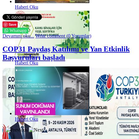
Haberi Oku
Save
Whatsapp
Devamını oku...
Write comment (0 Yorumlar)
COP31 Paydaş Katılımı ve Yan Etkinlik
Başvuruları başladı
Haberi Oku
Haberi Oku