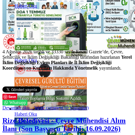
Haberi Oku
4 Ağustos 2026 tarihli ve 33330 sayılı Resmî Gazete’de, Çevre,
Şehircilik ve İklim Değişikliği Bakanlığı tarafından hazırlanan
Yerel
Haberi Oku
İklim Değişikliği Eylem Planları ile İl İklim Değişikliği
Koordinasyon Kurulları Hakkında Yönetmelik
yayımlandı.
Save
Whatsapp
Devamını oku...
Write comment (0 Yorumlar)
Haberi Oku
Rize Belediyesi - Çevre Mühendisi Alım
İlanı (Son Başvuru Tarihi: 16.09.2026)