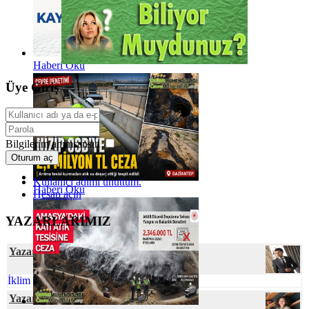
Haberi Oku
Üye Giriş
Bilgilerim anımsansın
Oturum aç
Kullanıcı adımı unuttum.
Haberi Oku
Hesap açın
YAZARLARIMIZ
Yazar Cihan YEŞİL
İklim Değişmesine Karşı Talep Hassasiyeti
Yazar Senanur ÇEVRE