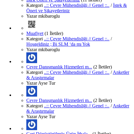
Kategori
..:: Çevre Mühendisliği // Genel ::..
/
İstek &
Öneri ve Şikayetleriniz
Yazar
mkibaroglu
Muafiyet
(1 İletiler)
Kategori
..:: Çevre Mühendisliği // Genel ::..
/
Hoşgeldiniz ; Bi SLM ‘da mı Yok
Yazar
mkibaroglu
Çevre Danışmanlık Hizmetleri m...
(2 İletiler)
Kategori
..:: Çevre Mühendisliği // Genel ::..
/
Anketler
& Araştırmalar
Yazar
Ayse Tur
Çevre Danışmanlık Hizmetleri m...
(2 İletiler)
Kategori
..:: Çevre Mühendisliği // Genel ::..
/
Anketler
& Araştırmalar
Yazar
Ayse Tur
Geri Dönüştürülmüş Ürün İthala...
(1 İletiler)