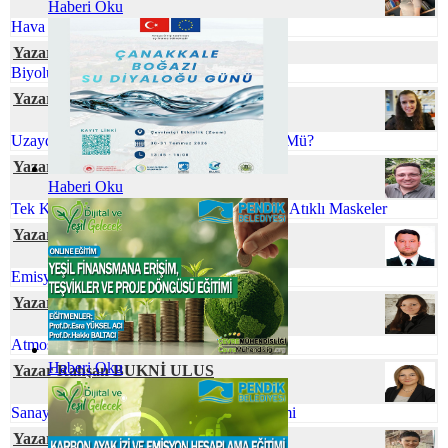
Haberi Oku
Hava Kirliliğinin Plasentaya Etkisi
Yazar Elif Naz COŞKUN
Biyolüminesans: Parıldayan Canlılar
Yazar Ömür TEMİZEL
Uzaydaki Atıklarla Başa Çıkmak Mümkün Mü?
Yazar Gökhan TUFAN
Haberi Oku
Tek Kullanımlık Maskeler Yerine Minimum Atıklı Maskeler
Yazar Ferhat ELÇİ
Emisyon Nedir? Emisyon Ölçümü Nedir?
Yazar Dr. Özge SİVRİOĞLU
Atmosferik Kıyamete Hazır Mıyız?
Haberi Oku
Yazar Rahşan BUKNİ ULUS
Sanayi Kaynaklı Tehlikeli Atıkların Yönetimi
Yazar Serpil ÖZKAN