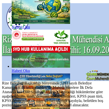
Haberi Oku
Haberi Oku
Rize Belediye Başkanlığı bünyesinde 5393 sayılı Belediye
Kanununun 49 uncu maddesi ile Mahalli İdarelere İlk Defa
Atanacaklara Dair Sınav ve Atama Yönetmeliği hükümlerine göre
aşağıda unvanı, sınıfı, derecesi, adedi, nitelikleri, KPSS puan türü,
KPSS taban puanı ve diğer şartları taşımak kaydıyla, belirtilen boş
pozisyonlara tam zamanlı sözleşmeli personel alınacaktır.