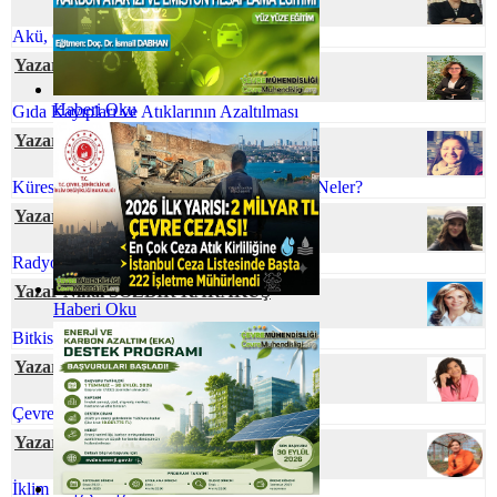
Akü, Çevre ve Ekonomi
Yazar Dr. Hülya GÜNAY
Haberi Oku
Gıda Kayıpları ve Atıklarının Azaltılması
Yazar Gamze CİVELEK
Küreselleşen Dünyamızda Çevre Sorunları Neler?
Yazar Ecem GÜNEY
Radyoaktif Atık Yönetimi
Yazar Nihal SÖZBİR KARAKUŞ
Haberi Oku
Bitkisel Atık Yağlar
Yazar Dilek AŞAN
Çevre Mühendisliği ve İklim Değişikliği
Yazar Prof. Dr. Zeynep ZAİMOĞLU
İklim Değişikliği ve Gıda Arzı