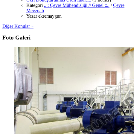
Kategori
..:: Çevre Mühendisliği // Genel ::..
/
Çevre
Mevzuatı
Yazar
ekremaygun
Diğer Konular »
Foto Galeri