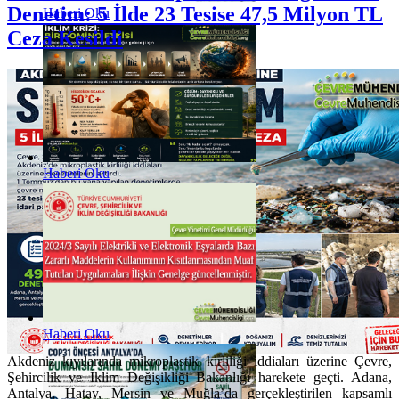
Denetim: 5 İlde 23 Tesise 47,5 Milyon TL
Haberi Oku
Ceza Kesildi
Haberi Oku
Haberi Oku
Akdeniz kıyılarında mikroplastik kirliliği iddiaları üzerine Çevre,
Şehircilik ve İklim Değişikliği Bakanlığı harekete geçti. Adana,
Antalya, Hatay, Mersin ve Muğla’da gerçekleştirilen kapsamlı