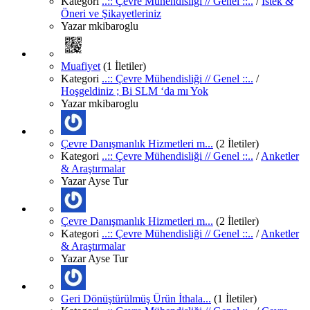
Kategori
..:: Çevre Mühendisliği // Genel ::..
/
İstek &
Öneri ve Şikayetleriniz
Yazar
mkibaroglu
Muafiyet
(1 İletiler)
Kategori
..:: Çevre Mühendisliği // Genel ::..
/
Hoşgeldiniz ; Bi SLM ‘da mı Yok
Yazar
mkibaroglu
Çevre Danışmanlık Hizmetleri m...
(2 İletiler)
Kategori
..:: Çevre Mühendisliği // Genel ::..
/
Anketler
& Araştırmalar
Yazar
Ayse Tur
Çevre Danışmanlık Hizmetleri m...
(2 İletiler)
Kategori
..:: Çevre Mühendisliği // Genel ::..
/
Anketler
& Araştırmalar
Yazar
Ayse Tur
Geri Dönüştürülmüş Ürün İthala...
(1 İletiler)