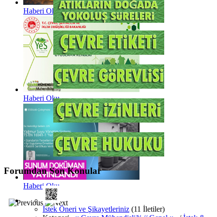
Haberi Oku
Haberi Oku
Forumdan Son Konular
Haberi Oku
İstek Öneri ve Şikayetleriniz
(11 İletiler)