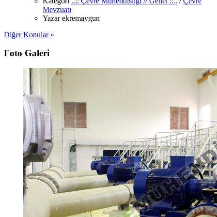
Kategori
..:: Çevre Mühendisliği // Genel ::..
/
Çevre
Mevzuatı
Yazar
ekremaygun
Diğer Konular »
Foto Galeri