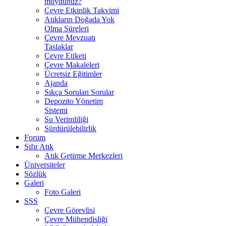
muydunuz?
Çevre Etkinlik Takvimi
Atıkların Doğada Yok
Olma Süreleri
Çevre Mevzuatı
Taslaklar
Çevre Etiketi
Çevre Makaleleri
Ücretsiz Eğitimler
Ajanda
Sıkça Sorulan Sorular
Depozito Yönetim
Sistemi
Su Verimliliği
Sürdürülebilirlik
Forum
Sıfır Atık
Atık Getirme Merkezleri
Üniversiteler
Sözlük
Galeri
Foto Galeri
SSS
Çevre Görevlisi
Çevre Mühendisliği