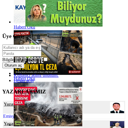
Haberi Oku
Üye Giriş
Bilgilerim anımsansın
Oturum aç
Kullanıcı adımı unuttum.
Haberi Oku
Hesap açın
YAZARLARIMIZ
Yazar Ferhat ELÇİ
Emisyon Nedir? Emisyon Ölçümü Nedir?
Yazar Tuğba KAKTİMUR