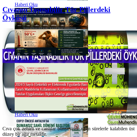
Haberi Oku
Cıvanın Taşınabilir Tür Pillerdeki
Öyküsü
Haberi Oku
Haberi Oku
Cıva çok zehirli ve canlılar bünyesinde uzun sürelerle kalabilen üst
düzey bir ağır metaldir.