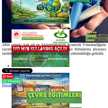
Haberi Oku
2004 yılında Atık pil ve Akümülatörlerin Kontrolü Yönetmeliğinin
yayınlanması ile birlikte pil üretici/ithalatçısı firmalarına piyasaya
sürdükleri pillerin belirli miktarı için toplama yükümlülüğü getirildi.
Haberi Oku
Save
Whatsapp
Devamını oku...