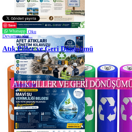
Save
Whatsapp
Haberi Oku
Devamını oku...
Atık Piller ve Geri Dönüşümü
Haberi Oku