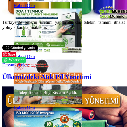
Haberi Oku
Türkiye’de pillerin üretimi yapılmamakta, talebin tamamı ithalat
yoluyla karşılanmaktadır.
Save
Haberi Oku
Whatsapp
Devamını oku...
Ülkemizdeki Atık Pil Yönetimi
Haberi Oku