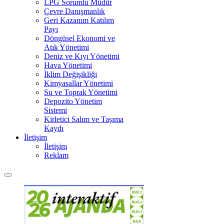
LPG Sorumlu Müdür
Çevre Danışmanlık
Geri Kazanım Katılım
Payı
Döngüsel Ekonomi ve
Atık Yönetimi
Deniz ve Kıyı Yönetimi
Hava Yönetimi
İklim Değişikliği
Kimyasallar Yönetimi
Su ve Toprak Yönetimi
Depozito Yönetim
Sistemi
Kirletici Salım ve Taşıma
Kaydı
İletişim
İletişim
Reklam