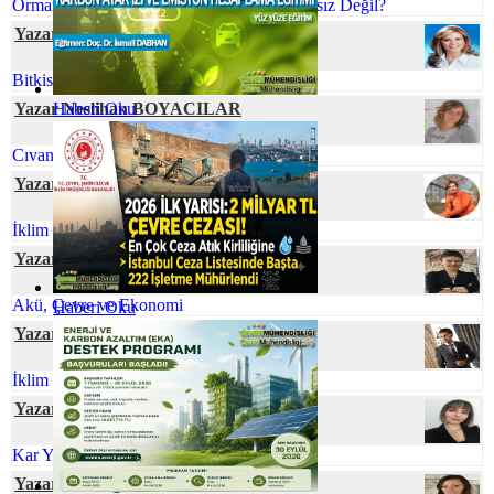
Orman Yangınlarını Önlemek Neden İmkansız Değil?
Yazar Nihal SÖZBİR KARAKUŞ
Bitkisel Atık Yağlar
Yazar Neslihan BOYACILAR
Haberi Oku
Cıvanın Taşınabilir Tür Pillerdeki Öyküsü
Yazar Prof. Dr. Zeynep ZAİMOĞLU
İklim Değişikliği ve Gıda Arzı
Yazar Serpil ÖZKAN
Akü, Çevre ve Ekonomi
Haberi Oku
Yazar Cihan YEŞİL
İklim Değişmesine Karşı Talep Hassasiyeti
Yazar Berna UÇAR
Kar Yağışının Faydaları
Yazar Dr. Özge SİVRİOĞLU