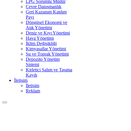
LPG Sorumlu Müdür
Çevre Danışmanlık
Geri Kazanım Katılım
Payı
Döngüsel Ekonomi ve
Atık Yönetimi
Deniz ve Kıyı Yönetimi
Hava Yönetimi
İklim Değişikliği
Kimyasallar Yönetimi
Su ve Toprak Yönetimi
Depozito Yönetim
Sistemi
Kirletici Salım ve Taşıma
Kaydı
İletişim
İletişim
Reklam