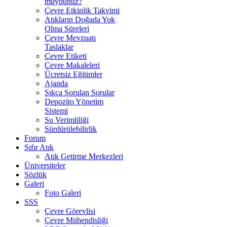
muydunuz?
Çevre Etkinlik Takvimi
Atıkların Doğada Yok
Olma Süreleri
Çevre Mevzuatı
Taslaklar
Çevre Etiketi
Çevre Makaleleri
Ücretsiz Eğitimler
Ajanda
Sıkça Sorulan Sorular
Depozito Yönetim
Sistemi
Su Verimliliği
Sürdürülebilirlik
Forum
Sıfır Atık
Atık Getirme Merkezleri
Üniversiteler
Sözlük
Galeri
Foto Galeri
SSS
Çevre Görevlisi
Çevre Mühendisliği