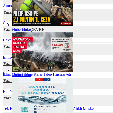
Atmosferik Kıyamete Hazır Mıyız?
Yazar Neslihan BOYACILAR
Cıvanın Taşınabilir Tür Pillerdeki Öyküsü
Yazar Senanur ÇEVRE
Haberi Oku
Hava Kirliliğinin Plasentaya Etkisi
Yazar Ferhat ELÇİ
Emisyon Nedir? Emisyon Ölçümü Nedir?
Yazar Cihan YEŞİL
İklim Değişmesine Karşı Talep Hassasiyeti
Haberi Oku
Yazar Berna UÇAR
Kar Yağışının Faydaları
Yazar Gökhan TUFAN
Tek Kullanımlık Maskeler Yerine Minimum Atıklı Maskeler