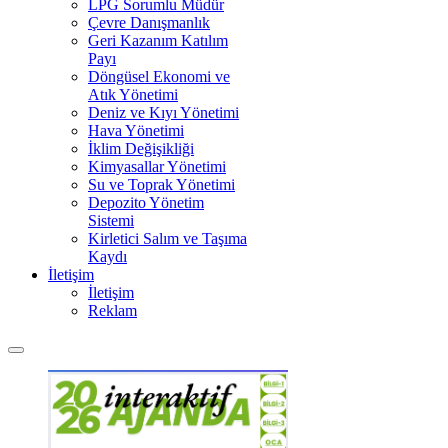
LPG Sorumlu Müdür
Çevre Danışmanlık
Geri Kazanım Katılım
Payı
Döngüsel Ekonomi ve
Atık Yönetimi
Deniz ve Kıyı Yönetimi
Hava Yönetimi
İklim Değişikliği
Kimyasallar Yönetimi
Su ve Toprak Yönetimi
Depozito Yönetim
Sistemi
Kirletici Salım ve Taşıma
Kaydı
İletişim
İletişim
Reklam