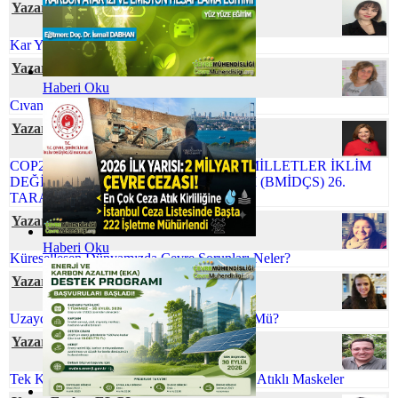
Yazar Berna UÇAR
Kar Yağışının Faydaları
Yazar Neslihan BOYACILAR
Haberi Oku
Cıvanın Taşınabilir Tür Pillerdeki Öyküsü
Yazar Şafak ÖZSOY
COP26 NEDEN ÖNEMLİ BİRLEŞMİŞ MİLLETLER İKLİM
DEĞİŞİKLİĞİ ÇERÇEVE SÖZLEŞMESİ (BMİDÇS) 26.
TARAFLAR KONFERANSI
Yazar Gamze CİVELEK
Haberi Oku
Küreselleşen Dünyamızda Çevre Sorunları Neler?
Yazar Ömür TEMİZEL
Uzaydaki Atıklarla Başa Çıkmak Mümkün Mü?
Yazar Gökhan TUFAN
Tek Kullanımlık Maskeler Yerine Minimum Atıklı Maskeler