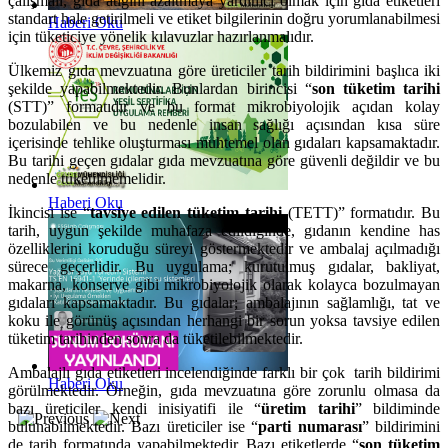
çalışmalı, gıda atığını azaltmaya yardımcı olmak için gıda etiketleri
standart hale getirilmeli ve etiket bilgilerinin doğru yorumlanabilmesi
Haberi Oku
için tüketiciye yönelik kılavuzlar hazırlanmalıdır.
Ülkemiz gıda mevzuatına göre üreticiler tarih bildirimini başlıca iki
şekilde yapabilmektedir. Bunlardan birincisi “
son tüketim tarihi
(STT)” formatıdır ve bu format mikrobiyolojik açıdan kolay
bozulabilen ve bu nedenle insan sağlığı açısından kısa süre
içerisinde tehlike oluşturması muhtemel olan gıdaları kapsamaktadır.
Bu tarihi geçen gıdalar gıda mevzuatına göre güvenli değildir ve bu
nedenle tüketilmemelidir.
Haberi Oku
İkincisi ise “
tavsiye edilen tüketim tarihi
(TETT)” formatıdır. Bu
tarih, uygun şekilde muhafaza edildiğinde, gıdanın kendine has
özelliklerini koruduğu süreyi göstermektedir ve ambalaj açılmadığı
sürece geçerlidir. Bu uygulama; kurutulmuş gıdalar, bakliyat,
makarna, konserve gibi mikrobiyolojik olarak kolayca bozulmayan
gıdaları kapsamaktadır. Bu gıdalar; ambalajının sağlamlığı, tat ve
koku ile görünüş açısından herhangi bir sorun yoksa tavsiye edilen
tüketim tarihinden sonra da tüketilebilmektedir.
Ambalajlı gıda etiketleri incelendiğinde farklı bir çok tarih bildirimi
Haberi Oku
görülmektedir. Örneğin, gıda mevzuatına göre zorunlu olmasa da
bazı üreticiler kendi inisiyatifi ile “
üretim tarihi
” bildiminde
bulunabilmektedir. Bazı üreticiler ise “
parti numarası
” bildirimini
de tarih formatında yapabilmektedir. Bazı etiketlerde “
son tüketim