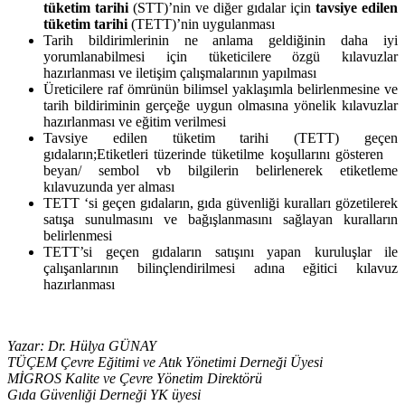
tüketim tarihi
(STT)’nin ve diğer gıdalar için
tavsiye edilen
tüketim tarihi
(TETT)’nin uygulanması
Tarih bildirimlerinin ne anlama geldiğinin daha iyi
yorumlanabilmesi için tüketicilere özgü kılavuzlar
hazırlanması ve iletişim çalışmalarının yapılması
Üreticilere raf ömrünün bilimsel yaklaşımla belirlenmesine ve
tarih bildiriminin gerçeğe uygun olmasına yönelik kılavuzlar
hazırlanması ve eğitim verilmesi
Tavsiye edilen tüketim tarihi (TETT) geçen
gıdaların;Etiketleri tüzerinde tüketilme koşullarını gösteren
beyan/ sembol vb bilgilerin belirlenerek etiketleme
kılavuzunda yer alması
TETT ‘si geçen gıdaların, gıda güvenliği kuralları gözetilerek
satışa sunulmasını ve bağışlanmasını sağlayan kuralların
belirlenmesi
TETT’si geçen gıdaların satışını yapan kuruluşlar ile
çalışanlarının bilinçlendirilmesi adına eğitici kılavuz
hazırlanması
Yazar: Dr. Hülya GÜNAY
TÜÇEM Çevre Eğitimi ve Atık Yönetimi Derneği Üyesi
MİGROS Kalite ve Çevre Yönetim Direktörü
Gıda Güvenliği Derneği YK üyesi