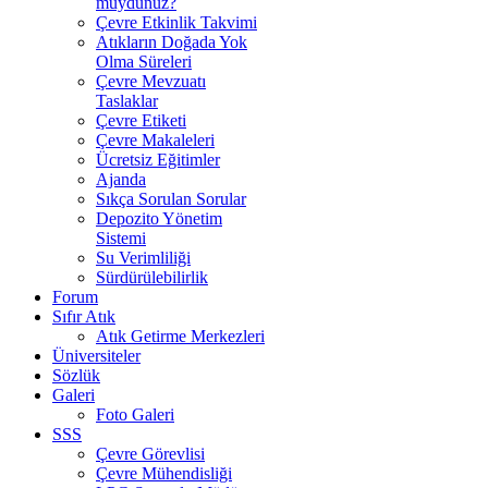
muydunuz?
Çevre Etkinlik Takvimi
Atıkların Doğada Yok
Olma Süreleri
Çevre Mevzuatı
Taslaklar
Çevre Etiketi
Çevre Makaleleri
Ücretsiz Eğitimler
Ajanda
Sıkça Sorulan Sorular
Depozito Yönetim
Sistemi
Su Verimliliği
Sürdürülebilirlik
Forum
Sıfır Atık
Atık Getirme Merkezleri
Üniversiteler
Sözlük
Galeri
Foto Galeri
SSS
Çevre Görevlisi
Çevre Mühendisliği