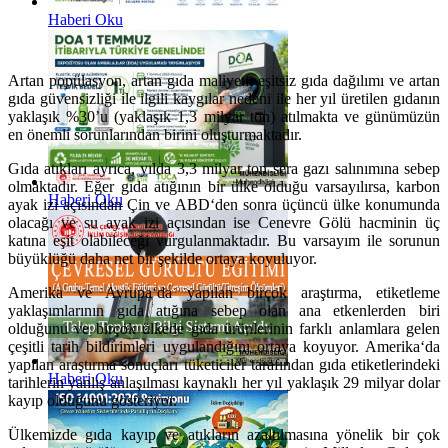
Haberi Oku
Artan popülasyon, artan gıda maliyeti, eşitsiz gıda dağılımı ve artan
gıda güvensizliği ile ilgili kaygılar nedeni ile her yıl üretilen gıdanın
yaklaşık %30’u (yaklaşık 1,3 milyar ton) atılmakta ve günümüzün
en önemli sorunlarından birini oluşturmaktadır.
Gıda atıkları ayrıca, yılda 3,3 milyar ton sera gazı salınımına sebep
olmaktadır. Eğer gıda atığının bir ülke olduğu varsayılırsa, karbon
Haberi Oku
ayak izi açısından Çin ve ABD‘den sonra üçüncü ülke konumunda
olacağı ve su ayak izi açısından ise Cenevre Gölü hacminin üç
katına eşit olabileceği vurgulanmaktadır. Bu varsayım ile sorunun
büyüklüğü daha net bir şekilde ortaya koyuluyor.
Amerika ve Avrupa‘da yapılan birçok araştırma, etiketleme
yaklaşımlarının gıda atığına sebep olan ana etkenlerden biri
olduğunu ve birçok ülkede gıda ürünlerinin farklı anlamlara gelen
çeşitli tarih bildirimleri uygulandığını ortaya koyuyor. Amerika‘da
yapılan araştırma sonuçları tüketiciler tarafından gıda etiketlerindeki
Haberi Oku
tarihlerin yanlış anlaşılması kaynaklı her yıl yaklaşık 29 milyar dolar
kayıp olduğunu gösteriyor.
Ülkemizde gıda kayıp ve atıkların azaltılmasına yönelik bir çok