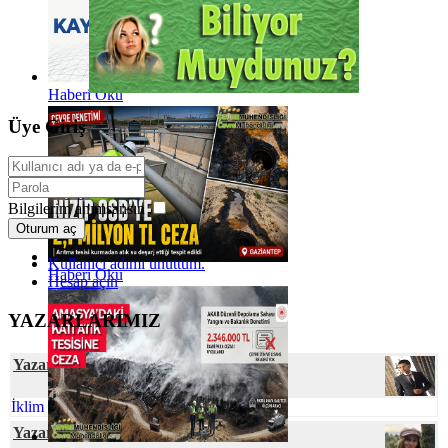
Haberi Oku
Üye Giriş
Bilgilerim anımsansın
Oturum aç
Kullanıcı adımı unuttum.
Haberi Oku
Hesap açın
YAZARLARIMIZ
Yazar Cihan YEŞİL
İklim Değişmesine Karşı Talep Hassasiyeti
Yazar Ecem GÜNEY