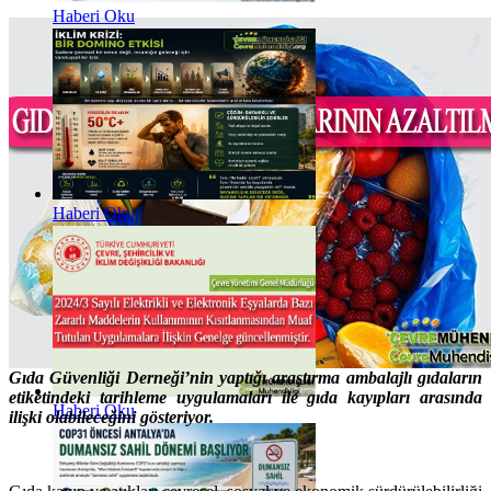
Haberi Oku
Haberi Oku
Gıda Güvenliği Derneği’nin yaptığı araştırma ambalajlı gıdaların
etiketindeki tarihleme uygulamaları ile gıda kayıpları arasında
Haberi Oku
ilişki olabileceğini gösteriyor.