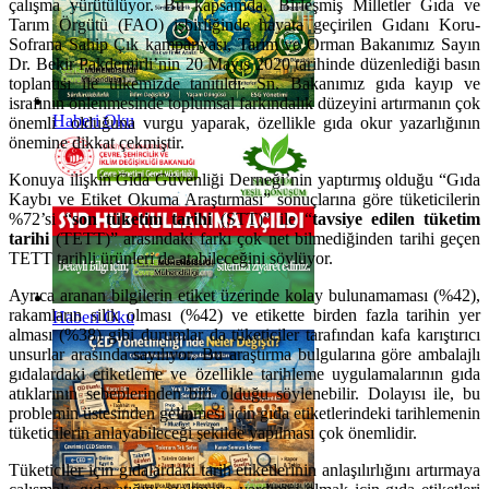
çalışma yürütülüyor. Bu kapsamda, Birleşmiş Milletler Gıda ve
Tarım Örgütü (FAO) işbirliğinde hayata geçirilen Gıdanı Koru-
Sofrana Sahip Çık kampanyası, Tarım ve Orman Bakanımız Sayın
Dr. Bekir Pakdemirli’nin 20 Mayıs 2020 tarihinde düzenlediği basın
toplantısı ile ülkemizde tanıtıldı. Sn. Bakanımız gıda kayıp ve
israfının önlenmesinde toplumsal farkındalık düzeyini artırmanın çok
Haberi Oku
önemli olduğuna vurgu yaparak, özellikle gıda okur yazarlığının
önemine dikkat çekmiştir.
Konuya ilişkin Gıda Güvenliği Derneği’nin yaptırmış olduğu “Gıda
Kaybı ve Etiket Okuma Araştırması” sonuçlarına göre tüketicilerin
%72’si “
son
tüketim tarihi
(STT)” ile “
tavsiye edilen tüketim
tarihi
(TETT)” arasındaki farkı çok net bilmediğinden tarihi geçen
TETT tarihli ürünleri de atabileceğini söylüyor.
Ayrıca aranan bilgilerin etiket üzerinde kolay bulunamaması (%42),
rakamların silik olması (%42) ve etikette birden fazla tarihin yer
Haberi Oku
alması (%38) gibi durumlar da tüketiciler tarafından kafa karıştırıcı
unsurlar arasında sayılıyor. Bu araştırma bulgularına göre ambalajlı
gıdalardaki etiketleme ve özellikle tarihleme uygulamalarının gıda
atıklarının sebeplerinden biri olduğu söylenebilir. Dolayısı ile, bu
problemin üstesinden gelinmesi için gıda etiketlerindeki tarihlemenin
tüketicilerin anlayabileceği şekilde yapılması çok önemlidir.
Tüketiciler için gıdalardaki tarih etiketlerinin anlaşılırlığını artırmaya