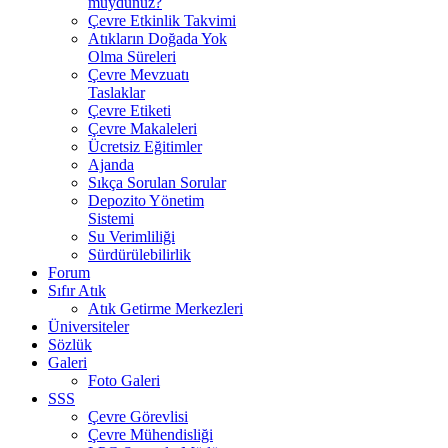
muydunuz?
Çevre Etkinlik Takvimi
Atıkların Doğada Yok
Olma Süreleri
Çevre Mevzuatı
Taslaklar
Çevre Etiketi
Çevre Makaleleri
Ücretsiz Eğitimler
Ajanda
Sıkça Sorulan Sorular
Depozito Yönetim
Sistemi
Su Verimliliği
Sürdürülebilirlik
Forum
Sıfır Atık
Atık Getirme Merkezleri
Üniversiteler
Sözlük
Galeri
Foto Galeri
SSS
Çevre Görevlisi
Çevre Mühendisliği