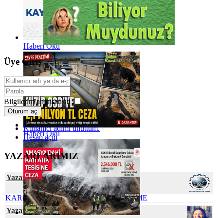
Haberi Oku
Üye Giriş
Bilgilerim anımsansın
Oturum aç
Kullanıcı adımı unuttum.
Haberi Oku
Hesap açın
YAZARLARIMIZ
Yazar SustainabiliThink Club
KAR(BON)DA YÜRÜ İZİNİ BELLİ ETME
Yazar Gamze CİVELEK