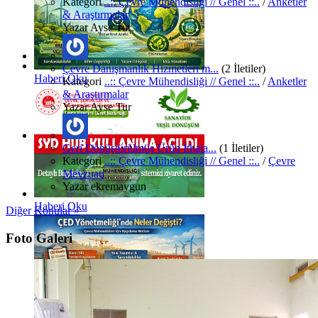
Kategori
..:: Çevre Mühendisliği // Genel ::..
/
Anketler
& Araştırmalar
Yazar
Ayse Tur
Çevre Danışmanlık Hizmetleri m...
(2 İletiler)
Haberi Oku
Kategori
..:: Çevre Mühendisliği // Genel ::..
/
Anketler
& Araştırmalar
Yazar
Ayse Tur
Geri Dönüştürülmüş Ürün İthala...
(1 İletiler)
Kategori
..:: Çevre Mühendisliği // Genel ::..
/
Çevre
Mevzuatı
Yazar
ekremaygun
Haberi Oku
Diğer Konular »
Foto Galeri