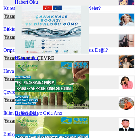
Haberi Oku
Küreselleşen Dünyamızda Çevre Sorunları Neler?
Yazar Nihal SÖZBİR KARAKUŞ
Bitkisel Atık Yağlar
Yazar Tuğçe ERVAN
Orman Yangınlarını Önlemek Neden İmkansız Değil?
Haberi Oku
Yazar Senanur ÇEVRE
Hava Kirliliğinin Plasentaya Etkisi
Yazar Dilek AŞAN
Çevre Mühendisliği ve İklim Değişikliği
Yazar Prof. Dr. Zeynep ZAİMOĞLU
İklim Değişikliği ve Gıda Arzı
Haberi Oku
Yazar Ferhat ELÇİ
Emisyon Nedir? Emisyon Ölçümü Nedir?