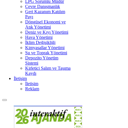
LPG Sorumlu Müdür
Çevre Danışmanlık
Geri Kazanım Katılım
Payı
Döngüsel Ekonomi ve
Atık Yönetimi
Deniz ve Kıyı Yönetimi
Hava Yönetimi
İklim Değişikliği
Kimyasallar Yönetimi
Su ve Toprak Yönetimi
Depozito Yönetim
Sistemi
Kirletici Salım ve Taşıma
Kaydı
İletişim
İletişim
Reklam