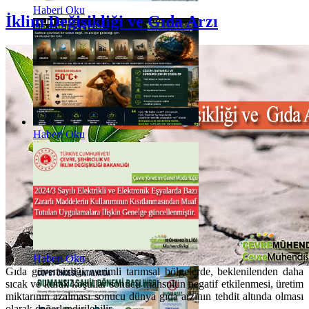
Haberi Oku
İklim Değişikliği ve Gıda Arzı
Haberi Oku
Haberi Oku
Gıda güvensizliği, verimli tarımsal bölgelerde, beklenilenden daha
sıcak ve kurak koşullar sonucu mahsulün negatif etkilenmesi, üretim
miktarının azalması sonucu dünya gıda arzının tehdit altında olması
olarak değerlendirilebilir.