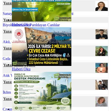
Yazar Rahşan BUKNİ ULUS
Sanayi Kaynaklı Tehlikeli Atıkların Yönetimi
Yazar Elif Naz COŞKUN
Haberi Oku
Biyolüminesans: Parıldayan Canlılar
Yazar Serpil ÖZKAN
Akü, Çevre ve Ekonomi
Yazar Dr. Hülya GÜNAY
Gıda Kayıpları ve Atıklarının Azaltılması
Yazar İlkim YİĞİT
Haberi Oku
Atık Yönetiminde Çevre Mühendisi
Yazar Cihan YEŞİL
İklim Değişmesine Karşı Talep Hassasiyeti
Yazar Neslihan BOYACILAR
Cıvanın Taşınabilir Tür Pillerdeki Öyküsü