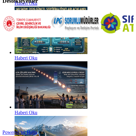
Destekleyenler
Haberi Oku
Haberi Oku
Haberi Oku
Powered by Helix