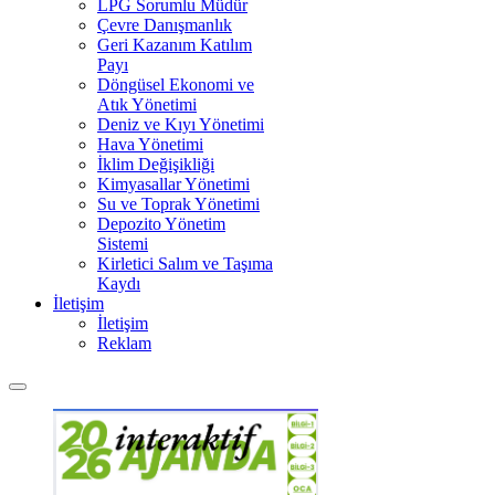
LPG Sorumlu Müdür
Çevre Danışmanlık
Geri Kazanım Katılım
Payı
Döngüsel Ekonomi ve
Atık Yönetimi
Deniz ve Kıyı Yönetimi
Hava Yönetimi
İklim Değişikliği
Kimyasallar Yönetimi
Su ve Toprak Yönetimi
Depozito Yönetim
Sistemi
Kirletici Salım ve Taşıma
Kaydı
İletişim
İletişim
Reklam