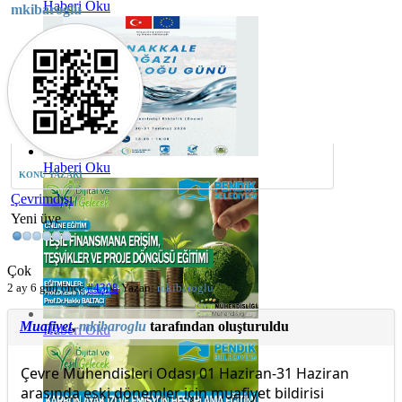
Haberi Oku
mkibaroglu
Haberi Oku
KONU YAZARI
Çevrimdışı
Yeni üye
Çok
2 ay 6 gün önce
#4308
Yazan:
mkibaroglu
Muafiyet
,
mkibaroglu
tarafından oluşturuldu
Haberi Oku
Çevre Mühendisleri Odası 01 Haziran-31 Haziran
arasında eski dönemler için muafiyet bildirisi