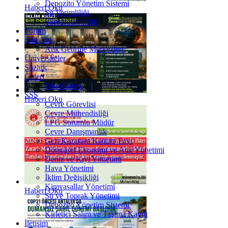
Depozito Yönetim Sistemi
Haberi Oku
Su Verimliliği
Sürdürülebilirlik
Forum
Sıfır Atık
Atık Getirme Merkezleri
Üniversiteler
Sözlük
Galeri
Foto Galeri
SSS
Haberi Oku
Çevre Görevlisi
Çevre Mühendisliği
LPG Sorumlu Müdür
Çevre Danışmanlık
Geri Kazanım Katılım Payı
Döngüsel Ekonomi ve Atık Yönetimi
Deniz ve Kıyı Yönetimi
Hava Yönetimi
İklim Değişikliği
Kimyasallar Yönetimi
Haberi Oku
Su ve Toprak Yönetimi
Depozito Yönetim Sistemi
Kirletici Salım ve Taşıma Kaydı
İletişim