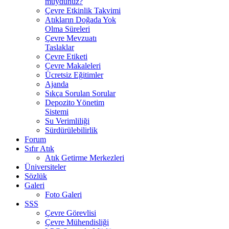
muydunuz?
Çevre Etkinlik Takvimi
Atıkların Doğada Yok
Olma Süreleri
Çevre Mevzuatı
Taslaklar
Çevre Etiketi
Çevre Makaleleri
Ücretsiz Eğitimler
Ajanda
Sıkça Sorulan Sorular
Depozito Yönetim
Sistemi
Su Verimliliği
Sürdürülebilirlik
Forum
Sıfır Atık
Atık Getirme Merkezleri
Üniversiteler
Sözlük
Galeri
Foto Galeri
SSS
Çevre Görevlisi
Çevre Mühendisliği