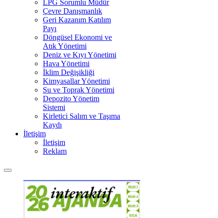
LPG Sorumlu Müdür
Çevre Danışmanlık
Geri Kazanım Katılım
Payı
Döngüsel Ekonomi ve
Atık Yönetimi
Deniz ve Kıyı Yönetimi
Hava Yönetimi
İklim Değişikliği
Kimyasallar Yönetimi
Su ve Toprak Yönetimi
Depozito Yönetim
Sistemi
Kirletici Salım ve Taşıma
Kaydı
İletişim
İletişim
Reklam