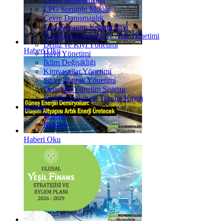
Çevre Mühendisliği
LPG Sorumlu Müdür
Çevre Danışmanlık
Geri Kazanım Katılım Payı
Döngüsel Ekonomi ve Atık Yönetimi
Deniz ve Kıyı Yönetimi
Haberi Oku
Hava Yönetimi
İklim Değişikliği
Kimyasallar Yönetimi
Su ve Toprak Yönetimi
Depozito Yönetim Sistemi
Kirletici Salım ve Taşıma Kaydı
İletişim
İletişim
Reklam
Haberi Oku