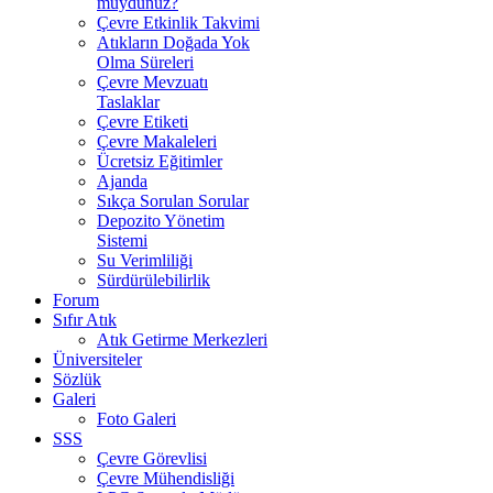
muydunuz?
Çevre Etkinlik Takvimi
Atıkların Doğada Yok
Olma Süreleri
Çevre Mevzuatı
Taslaklar
Çevre Etiketi
Çevre Makaleleri
Ücretsiz Eğitimler
Ajanda
Sıkça Sorulan Sorular
Depozito Yönetim
Sistemi
Su Verimliliği
Sürdürülebilirlik
Forum
Sıfır Atık
Atık Getirme Merkezleri
Üniversiteler
Sözlük
Galeri
Foto Galeri
SSS
Çevre Görevlisi
Çevre Mühendisliği