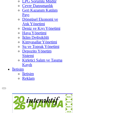
LPG Sorumlu Müdür
Çevre Danışmanlık
Geri Kazanım Katılım
Payı
Döngüsel Ekonomi ve
Atık Yönetimi
Deniz ve Kıyı Yönetimi
Hava Yönetimi
İklim Değişikliği
Kimyasallar Yönetimi
Su ve Toprak Yönetimi
Depozito Yönetim
Sistemi
Kirletici Salım ve Taşıma
Kaydı
İletişim
İletişim
Reklam