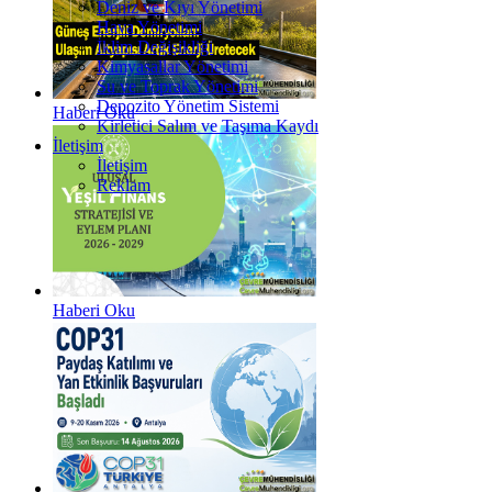
Deniz ve Kıyı Yönetimi
Hava Yönetimi
İklim Değişikliği
Kimyasallar Yönetimi
Su ve Toprak Yönetimi
Depozito Yönetim Sistemi
Haberi Oku
Kirletici Salım ve Taşıma Kaydı
İletişim
İletişim
Reklam
Haberi Oku