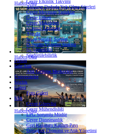
Çevre Etkinlik Takvimi
Haberi Oku
Atıkların Doğada Yok Olma Süreleri
Çevre Mevzuatı Taslaklar
Çevre Etiketi
Çevre Makaleleri
Ücretsiz Eğitimler
Ajanda
Sıkça Sorulan Sorular
Depozito Yönetim Sistemi
Su Verimliliği
Sürdürülebilirlik
Haberi Oku
Forum
Sıfır Atık
Atık Getirme Merkezleri
Üniversiteler
Sözlük
Galeri
Foto Galeri
SSS
Çevre Görevlisi
Çevre Mühendisliği
Haberi Oku
LPG Sorumlu Müdür
Çevre Danışmanlık
Geri Kazanım Katılım Payı
Döngüsel Ekonomi ve Atık Yönetimi