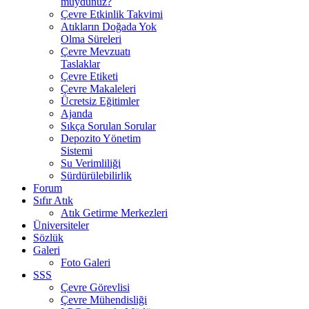
muydunuz?
Çevre Etkinlik Takvimi
Atıkların Doğada Yok
Olma Süreleri
Çevre Mevzuatı
Taslaklar
Çevre Etiketi
Çevre Makaleleri
Ücretsiz Eğitimler
Ajanda
Sıkça Sorulan Sorular
Depozito Yönetim
Sistemi
Su Verimliliği
Sürdürülebilirlik
Forum
Sıfır Atık
Atık Getirme Merkezleri
Üniversiteler
Sözlük
Galeri
Foto Galeri
SSS
Çevre Görevlisi
Çevre Mühendisliği