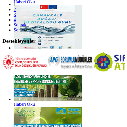
Haberi Oku
1
2
3
4
Sonraki
Son
Destekleyenler
Haberi Oku
Haberi Oku