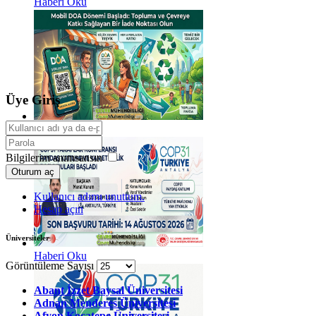
Haberi Oku
Üye Giriş
Haberi Oku
Bilgilerim anımsansın
Oturum aç
Kullanıcı adımı unuttum.
Hesap açın
Üniversiteler
Haberi Oku
Görüntüleme Sayısı
Abant İzzet Baysal Üniversitesi
Adnan Menderes Üniversitesi
Afyon Kocatepe Üniversitesi