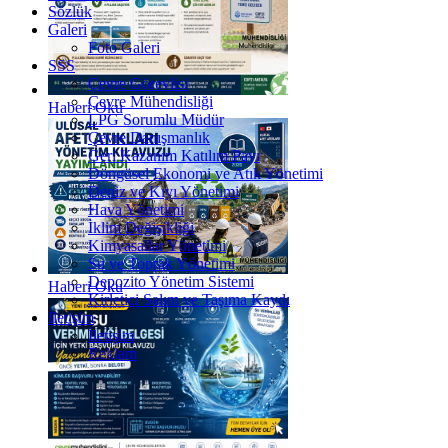
Sözlük
Galeri
Foto Galeri
SSS
Çevre Görevlisi
Çevre Mühendisliği
Haberi Oku
LPG Sorumlu Müdür
Çevre Danışmanlık
Geri Kazanım Katılım Payı
Döngüsel Ekonomi ve Atık Yönetimi
Deniz ve Kıyı Yönetimi
Hava Yönetimi
İklim Değişikliği
Kimyasallar Yönetimi
Su ve Toprak Yönetimi
Depozito Yönetim Sistemi
Haberi Oku
Kirletici Salım ve Taşıma Kaydı
İletişim
İletişim
Reklam