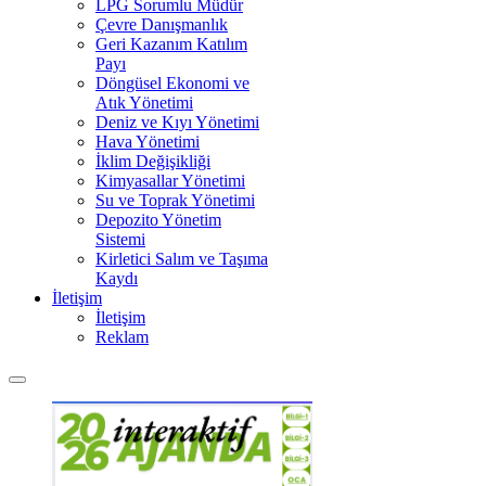
LPG Sorumlu Müdür
Çevre Danışmanlık
Geri Kazanım Katılım
Payı
Döngüsel Ekonomi ve
Atık Yönetimi
Deniz ve Kıyı Yönetimi
Hava Yönetimi
İklim Değişikliği
Kimyasallar Yönetimi
Su ve Toprak Yönetimi
Depozito Yönetim
Sistemi
Kirletici Salım ve Taşıma
Kaydı
İletişim
İletişim
Reklam