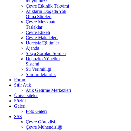
muydunuz?
Çevre Etkinlik Takvimi
Atıkların Doğada Yok
Olma Süreleri
Çevre Mevzuatı
Taslaklar
Çevre Etiketi
Çevre Makaleleri
Ücretsiz Eğitimler
Ajanda
Sıkça Sorulan Sorular
Depozito Yönetim
Sistemi
Su Verimliliği
Sürdürülebilirlik
Forum
Sıfır Atık
Atık Getirme Merkezleri
Üniversiteler
Sözlük
Galeri
Foto Galeri
SSS
Çevre Görevlisi
Çevre Mühendisliği