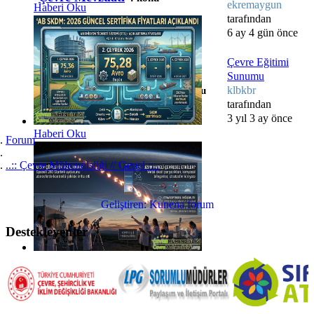
ekremaygun
Haberi Oku
tarafından
6 ay 4 gün önce
Çevre Eğitimi
Sunumu
Çevre Eğitim Sunumları
klbkbr
6 konu
tarafından
3 yıl 3 ay önce
Haberi Oku
Forum
..:: Çevre Mühendisliği // Genel ::..
Geliştiren:
Kunena forum
Destekleyenler
Haberi Oku