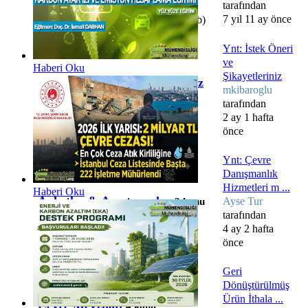
tarafından
bitirdikten sonra gerekli olabilecek
7 yıl 11 ay önce
dökümanlar. (Belgeler,Dilekçeler,...vb)
Ynt: İstek Öneri
ve
Haberi Oku
Şikayetleriniz
İstek & Öneri ve Şikayetleriniz
mkibaroglu
3 konu
tarafından
2 ay 1 hafta
önce
Ynt: Çevre
Danışmanlık
Hizmetleri m ...
Haberi Oku
Anketler & Araştırmalar
Ayse Tur
3 konu
tarafından
4 ay 2 hafta
önce
Geri
Dönüştürülmüş
Ürün İthala ...
Çevre Mevzuatı
4 konu