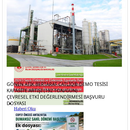
Haberi Oku
Haberi Oku
GÖNEN ATIK BERTARAF CATLİQ® DEMO TESİSİ
KAPASİTE ARTIŞI (192 TON/GÜN)
ÇEVRESEL ETKİ DEĞERLENDİRMESİ BAŞVURU
DOSYASI
Haberi Oku
Ek dosyası: