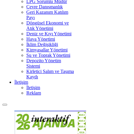
LPG Sorumlu Müdür
Çevre Danışmanlık
Geri Kazanım Katılım
Payı
Döngüsel Ekonomi ve
Atık Yönetimi
Deniz ve Kıyı Yönetimi
Hava Yönetimi
İklim Değişikliği
Kimyasallar Yönetimi
Su ve Toprak Yönetimi
Depozito Yönetim
Sistemi
Kirletici Salım ve Taşıma
Kaydı
İletişim
İletişim
Reklam