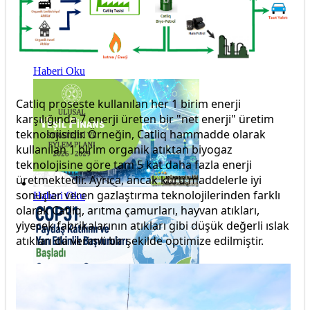
Haberi Oku
Catliq proseste kullanılan her 1 birim enerji
karşılığında 7 enerji üreten bir "net enerji" üretim
teknolojisidir. Örneğin, Catliq hammadde olarak
kullanılan 1 birim organik atıktan biyogaz
teknolojisine göre tam 5 kat daha fazla enerji
üretmektedir. Ayrıca, ancak kuru maddelerle iyi
sonuçlar veren gazlaştırma teknolojilerinden farklı
Haberi Oku
olarak Catliq, arıtma çamurları, hayvan atıkları,
yiyecek fabrikalarının atıkları gibi düşük değerli ıslak
atıkları da verimli bir şekilde optimize edilmiştir.