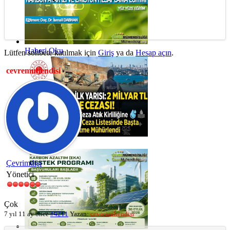
Haberi Oku
Lütfen sohbete katılmak için
Giriş
ya da
Hesap açın
.
cevremuhendisi
Haberi Oku
Çevrimdışı
Yönetici
Çok
7 yıl 11 ay önce
#4211
Yazan:
cevremuhendisi