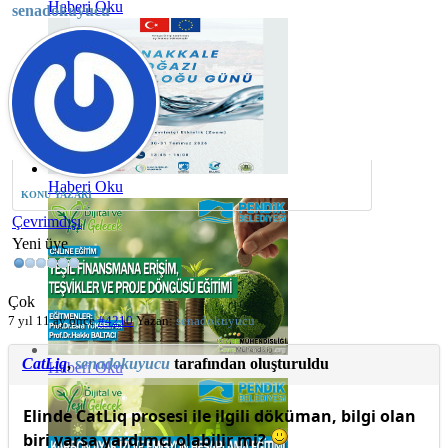
Haberi Oku
senadokuyucu
Haberi Oku
KONU YAZARI
Çevrimdışı
Yeni üye
Çok
7 yıl 11 ay önce
#4210
Yazan:
senadokuyucu
CatLiq
,
senadokuyucu
tarafından oluşturuldu
Haberi Oku
Elinde CatLiq prosesi ile ilgili döküman, bilgi olan
biri varsa yardımcı olabilir mi?