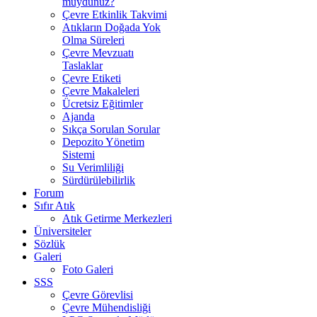
muydunuz?
Çevre Etkinlik Takvimi
Atıkların Doğada Yok
Olma Süreleri
Çevre Mevzuatı
Taslaklar
Çevre Etiketi
Çevre Makaleleri
Ücretsiz Eğitimler
Ajanda
Sıkça Sorulan Sorular
Depozito Yönetim
Sistemi
Su Verimliliği
Sürdürülebilirlik
Forum
Sıfır Atık
Atık Getirme Merkezleri
Üniversiteler
Sözlük
Galeri
Foto Galeri
SSS
Çevre Görevlisi
Çevre Mühendisliği