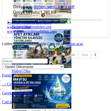
Dosya adı:
gonen_yeni...poru.pdf
Dosya boyutu:1,285 KB
www.cevremuhendisligi.org
Haberi Oku
www.cevremuhendisleri.org
www.lpgsorumlumudurluk.com
Lütfen sohbete katılmak için
Giriş
ya da
Hesap açın
.
Başlangıç
Önceki
1
Sonraki
Son
1
Haberi Oku
Forum
..:: Çevre Mühendisliği // Genel ::..
Gerekli Dökümanlar
CatLiq