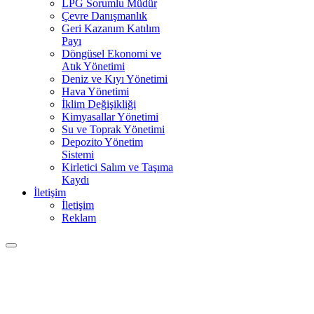
LPG Sorumlu Müdür
Çevre Danışmanlık
Geri Kazanım Katılım
Payı
Döngüsel Ekonomi ve
Atık Yönetimi
Deniz ve Kıyı Yönetimi
Hava Yönetimi
İklim Değişikliği
Kimyasallar Yönetimi
Su ve Toprak Yönetimi
Depozito Yönetim
Sistemi
Kirletici Salım ve Taşıma
Kaydı
İletişim
İletişim
Reklam