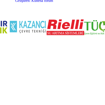
Geliştiren:
Kunena forum