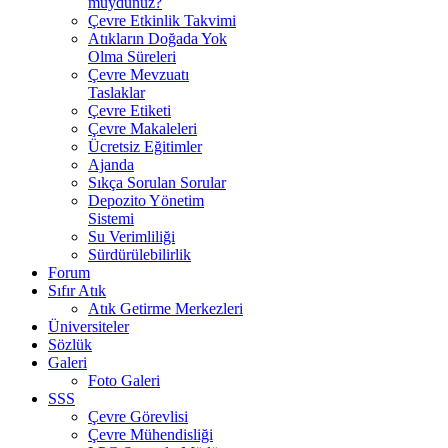
muydunuz?
Çevre Etkinlik Takvimi
Atıkların Doğada Yok
Olma Süreleri
Çevre Mevzuatı
Taslaklar
Çevre Etiketi
Çevre Makaleleri
Ücretsiz Eğitimler
Ajanda
Sıkça Sorulan Sorular
Depozito Yönetim
Sistemi
Su Verimliliği
Sürdürülebilirlik
Forum
Sıfır Atık
Atık Getirme Merkezleri
Üniversiteler
Sözlük
Galeri
Foto Galeri
SSS
Çevre Görevlisi
Çevre Mühendisliği