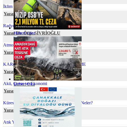
İklim Değişikliği ve Gıda Arzı
Yazar Ecem GÜNEY
Radyoaktif Atık Yönetimi
Yazar Dr. Özge SİVRİOĞLU
Haberi Oku
Atmosferik Kıyamete Hazır Mıyız?
Yazar SustainabiliThink Club
KAR(BON)DA YÜRÜ İZİNİ BELLİ ETME
Yazar Serpil ÖZKAN
Akü, Çevre ve Ekonomi
Haberi Oku
Yazar Gamze CİVELEK
Küreselleşen Dünyamızda Çevre Sorunları Neler?
Yazar İlkim YİĞİT
Atık Yönetiminde Çevre Mühendisi