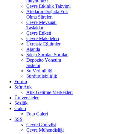
muydunuz?
Çevre Etkinlik Takvimi
Atıkların Doğada Yok
Olma Süreleri
Çevre Mevzuatı
Taslaklar
Çevre Etiketi
Çevre Makaleleri
Ücretsiz Eğitimler
Ajanda
Sıkça Sorulan Sorular
Depozito Yönetim
Sistemi
Su Verimliliği
Sürdürülebilirlik
Forum
Sıfır Atık
Atık Getirme Merkezleri
Üniversiteler
Sözlük
Galeri
Foto Galeri
SSS
Çevre Görevlisi
Çevre Mühendisliği