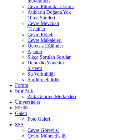
muydunuz?
Çevre Etkinlik Takvimi
Atıkların Doğada Yok
Olma Süreleri
Çevre Mevzuatı
Taslaklar
Çevre Etiketi
Çevre Makaleleri
Ücretsiz Eğitimler
Ajanda
Sıkça Sorulan Sorular
Depozito Yönetim
Sistemi
Su Verimliliği
Sürdürülebilirlik
Forum
Sıfır Atık
Atık Getirme Merkezleri
Üniversiteler
Sözlük
Galeri
Foto Galeri
SSS
Çevre Görevlisi
Çevre Mühendisliği