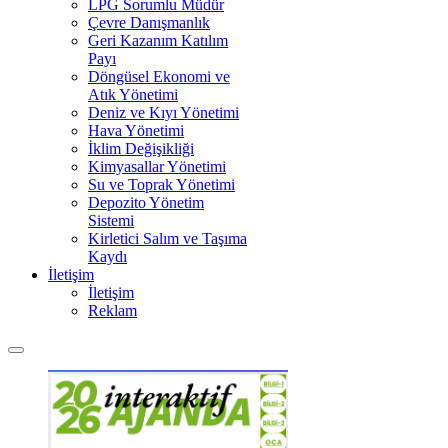
LPG Sorumlu Müdür
Çevre Danışmanlık
Geri Kazanım Katılım
Payı
Döngüsel Ekonomi ve
Atık Yönetimi
Deniz ve Kıyı Yönetimi
Hava Yönetimi
İklim Değişikliği
Kimyasallar Yönetimi
Su ve Toprak Yönetimi
Depozito Yönetim
Sistemi
Kirletici Salım ve Taşıma
Kaydı
İletişim
İletişim
Reklam