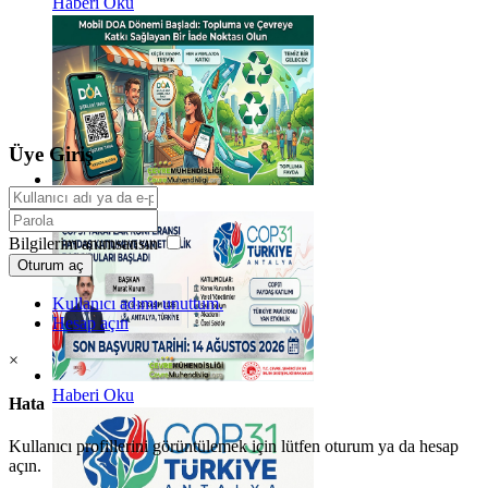
Haberi Oku
Üye Giriş
Haberi Oku
Bilgilerim anımsansın
Oturum aç
Kullanıcı adımı unuttum.
Hesap açın
×
Haberi Oku
Hata
Kullanıcı profillerini görüntülemek için lütfen oturum ya da hesap
açın.