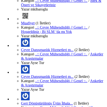
Kategori
..:: Çevre Mühendisliği // Genel ::..
/
İstek &
Öneri ve Şikayetleriniz
Yazar
mkibaroglu
Muafiyet
(1 İletiler)
Kategori
..:: Çevre Mühendisliği // Genel ::..
/
Hoşgeldiniz ; Bi SLM ‘da mı Yok
Yazar
mkibaroglu
Çevre Danışmanlık Hizmetleri m...
(2 İletiler)
Kategori
..:: Çevre Mühendisliği // Genel ::..
/
Anketler
& Araştırmalar
Yazar
Ayse Tur
Çevre Danışmanlık Hizmetleri m...
(2 İletiler)
Kategori
..:: Çevre Mühendisliği // Genel ::..
/
Anketler
& Araştırmalar
Yazar
Ayse Tur
Geri Dönüştürülmüş Ürün İthala...
(1 İletiler)