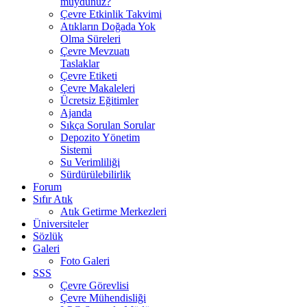
muydunuz?
Çevre Etkinlik Takvimi
Atıkların Doğada Yok
Olma Süreleri
Çevre Mevzuatı
Taslaklar
Çevre Etiketi
Çevre Makaleleri
Ücretsiz Eğitimler
Ajanda
Sıkça Sorulan Sorular
Depozito Yönetim
Sistemi
Su Verimliliği
Sürdürülebilirlik
Forum
Sıfır Atık
Atık Getirme Merkezleri
Üniversiteler
Sözlük
Galeri
Foto Galeri
SSS
Çevre Görevlisi
Çevre Mühendisliği