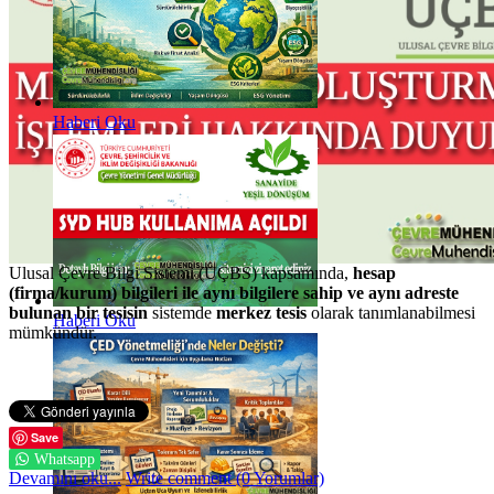
Haberi Oku
Ulusal Çevre Bilgi Sistemi (UÇBS) kapsamında,
hesap
(firma/kurum) bilgileri ile aynı bilgilere sahip ve aynı adreste
bulunan bir tesisin
sistemde
merkez tesis
olarak tanımlanabilmesi
Haberi Oku
mümkündür.
Save
Whatsapp
Devamını oku...
Write comment (0 Yorumlar)