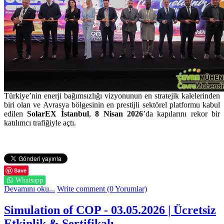
Türkiye’nin enerji bağımsızlığı vizyonunun en stratejik kalelerinden
biri olan ve Avrasya bölgesinin en prestijli sektörel platformu kabul
edilen
SolarEX İstanbul
,
8 Nisan 2026
’da kapılarını rekor bir
katılımcı trafiğiyle açtı.
Save
Whatsapp
Devamını oku...
Write comment (0 Yorumlar)
Simulation of COP - 03.05.2026 | Ücretsiz
Etkinlik & Sertifikalı