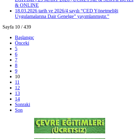
& ONLINE
18.03.2026 tarih ve 2026/4 sayılı “ÇED Yönetmeliği
Uygulamalarına Dair Genelge” yayımlanmıştır.”
Sayfa 10 / 439
Başlangıç
Önceki
5
6
7
8
9
10
11
12
13
14
Sonraki
Son