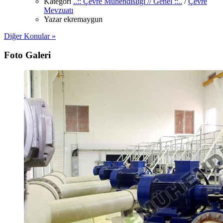
Kategori
..:: Çevre Mühendisliği // Genel ::..
/
Çevre
Mevzuatı
Yazar
ekremaygun
Diğer Konular »
Foto Galeri