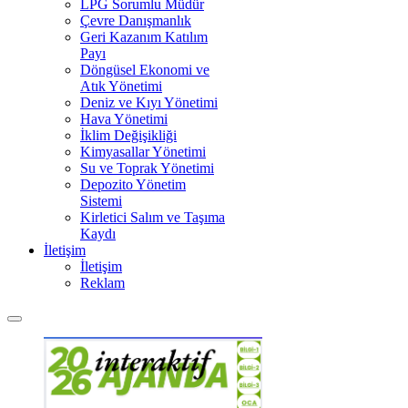
LPG Sorumlu Müdür
Çevre Danışmanlık
Geri Kazanım Katılım
Payı
Döngüsel Ekonomi ve
Atık Yönetimi
Deniz ve Kıyı Yönetimi
Hava Yönetimi
İklim Değişikliği
Kimyasallar Yönetimi
Su ve Toprak Yönetimi
Depozito Yönetim
Sistemi
Kirletici Salım ve Taşıma
Kaydı
İletişim
İletişim
Reklam