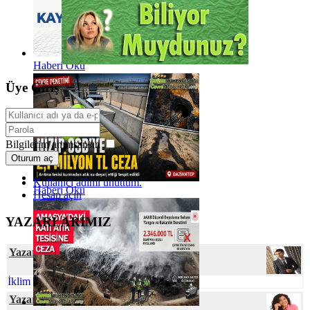
Haberi Oku
Üye Giriş
Bilgilerim anımsansın
Oturum aç
Kullanıcı adımı unuttum.
Haberi Oku
Hesap açın
YAZARLARIMIZ
Yazar Cihan YEŞİL
İklim Değişmesine Karşı Talep Hassasiyeti
Yazar Dilek AŞAN