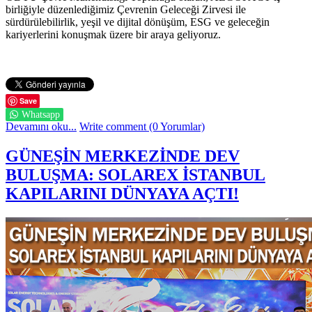
birliğiyle düzenlediğimiz Çevrenin Geleceği Zirvesi ile
sürdürülebilirlik, yeşil ve dijital dönüşüm, ESG ve geleceğin
kariyerlerini konuşmak üzere bir araya geliyoruz.
Save
Whatsapp
Devamını oku...
Write comment (0 Yorumlar)
GÜNEŞİN MERKEZİNDE DEV
BULUŞMA: SOLAREX İSTANBUL
KAPILARINI DÜNYAYA AÇTI!