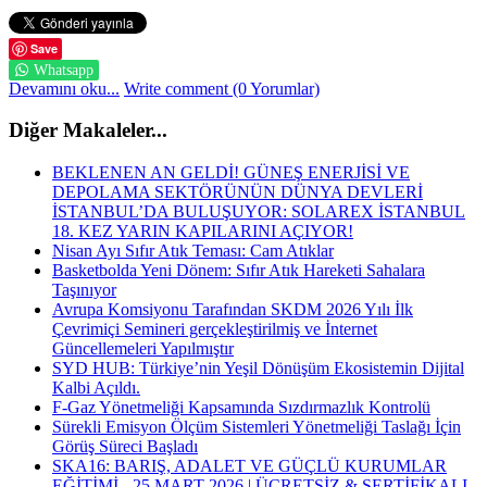
Save
Whatsapp
Devamını oku...
Write comment (0 Yorumlar)
Diğer Makaleler...
BEKLENEN AN GELDİ! GÜNEŞ ENERJİSİ VE
DEPOLAMA SEKTÖRÜNÜN DÜNYA DEVLERİ
İSTANBUL’DA BULUŞUYOR: SOLAREX İSTANBUL
18. KEZ YARIN KAPILARINI AÇIYOR!
Nisan Ayı Sıfır Atık Teması: Cam Atıklar
Basketbolda Yeni Dönem: Sıfır Atık Hareketi Sahalara
Taşınıyor
Avrupa Komsiyonu Tarafından SKDM 2026 Yılı İlk
Çevrimiçi Semineri gerçekleştirilmiş ve İnternet
Güncellemeleri Yapılmıştır
SYD HUB: Türkiye’nin Yeşil Dönüşüm Ekosistemin Dijital
Kalbi Açıldı.
F-Gaz Yönetmeliği Kapsamında Sızdırmazlık Kontrolü
Sürekli Emisyon Ölçüm Sistemleri Yönetmeliği Taslağı İçin
Görüş Süreci Başladı
SKA16: BARIŞ, ADALET VE GÜÇLÜ KURUMLAR
EĞİTİMİ - 25 MART 2026 | ÜCRETSİZ & SERTİFİKALI