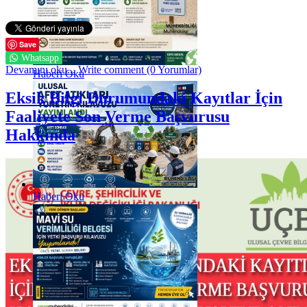
Save
Whatsapp
Devamını oku...
Write comment (0 Yorumlar)
Haberi Oku
Eksik Bilgi Durumundaki Kayıtlar İçin
Faaliyete Son Verme Başvurusu
Hakkında
Haberi Oku