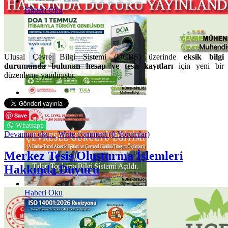
Haberi Oku
Ulusal Çevre Bilgi Sistemi (UÇBS) üzerinde
eksik bilgi
durumunda bulunan hesap ve tesis kayıtları
için yeni bir
düzenleme yapılmıştır.
Haberi Oku
Save
Whatsapp
Devamını oku...
Write comment (0 Yorumlar)
Merkez Tesis Oluşturma İşlemleri
Hakkında Duyuru
Haberi Oku