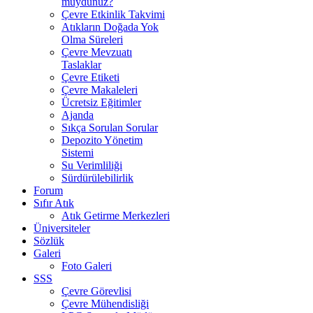
muydunuz?
Çevre Etkinlik Takvimi
Atıkların Doğada Yok
Olma Süreleri
Çevre Mevzuatı
Taslaklar
Çevre Etiketi
Çevre Makaleleri
Ücretsiz Eğitimler
Ajanda
Sıkça Sorulan Sorular
Depozito Yönetim
Sistemi
Su Verimliliği
Sürdürülebilirlik
Forum
Sıfır Atık
Atık Getirme Merkezleri
Üniversiteler
Sözlük
Galeri
Foto Galeri
SSS
Çevre Görevlisi
Çevre Mühendisliği