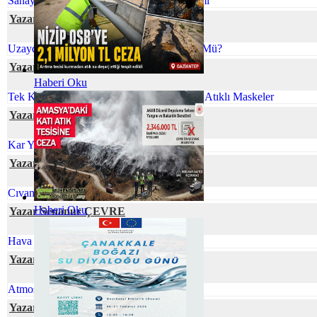
Sanayi Kaynaklı Tehlikeli Atıkların Yönetimi
Yazar Ömür TEMİZEL
Uzaydaki Atıklarla Başa Çıkmak Mümkün Mü?
Yazar Gökhan TUFAN
Haberi Oku
Tek Kullanımlık Maskeler Yerine Minimum Atıklı Maskeler
Yazar Berna UÇAR
Kar Yağışının Faydaları
Yazar Neslihan BOYACILAR
Cıvanın Taşınabilir Tür Pillerdeki Öyküsü
Haberi Oku
Yazar Senanur ÇEVRE
Hava Kirliliğinin Plasentaya Etkisi
Yazar Dr. Özge SİVRİOĞLU
Atmosferik Kıyamete Hazır Mıyız?
Yazar Gamze CİVELEK