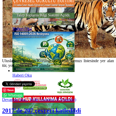
Haberi Oku
Uluslararası Doğayı Koruma Birliği'nin kırmızı listesinde yer alan
tür, yok olma tehlikesi altında
Haberi Oku
Save
Whatsapp
Devamını oku...
Write comment (0 Yorumlar)
2017'de 207 çevreci katledildi