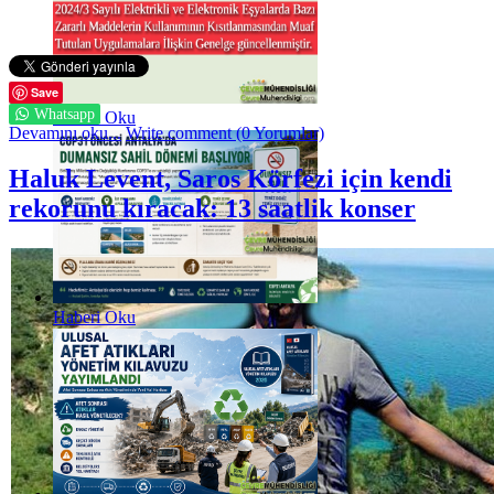
Save
Whatsapp
Haberi Oku
Devamını oku...
Write comment (0 Yorumlar)
Haluk Levent, Saros Körfezi için kendi
rekorunu kıracak: 13 saatlik konser
Haberi Oku