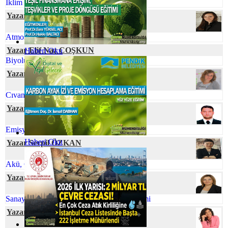
İklim Değişmesine Karşı Talep Hassasiyeti
Yazar Dr. Özge SİVRİOĞLU
Atmosferik Kıyamete Hazır Mıyız?
Yazar Elif Naz COŞKUN
Haberi Oku
Biyolüminesans: Parıldayan Canlılar
Yazar Neslihan BOYACILAR
Cıvanın Taşınabilir Tür Pillerdeki Öyküsü
Yazar Ferhat ELÇİ
Emisyon Nedir? Emisyon Ölçümü Nedir?
Haberi Oku
Yazar Serpil ÖZKAN
Akü, Çevre ve Ekonomi
Yazar Rahşan BUKNİ ULUS
Sanayi Kaynaklı Tehlikeli Atıkların Yönetimi
Yazar Dilek AŞAN