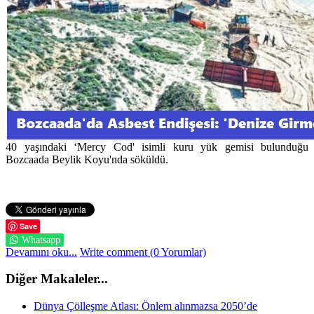
40 yaşındaki ‘Mercy Cod' isimli kuru yük gemisi bulunduğu
Bozcaada Beylik Koyu'nda söküldü.
Save
Whatsapp
Devamını oku...
Write comment (0 Yorumlar)
Diğer Makaleler...
Dünya Çölleşme Atlası: Önlem alınmazsa 2050’de