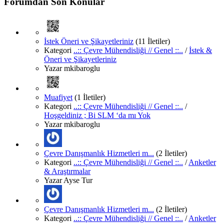
Forumdan Son Konular
İstek Öneri ve Şikayetleriniz
(11 İletiler)
Kategori
..:: Çevre Mühendisliği // Genel ::..
/
İstek &
Öneri ve Şikayetleriniz
Yazar
mkibaroglu
Muafiyet
(1 İletiler)
Kategori
..:: Çevre Mühendisliği // Genel ::..
/
Hoşgeldiniz ; Bi SLM ‘da mı Yok
Yazar
mkibaroglu
Çevre Danışmanlık Hizmetleri m...
(2 İletiler)
Kategori
..:: Çevre Mühendisliği // Genel ::..
/
Anketler
& Araştırmalar
Yazar
Ayse Tur
Çevre Danışmanlık Hizmetleri m...
(2 İletiler)
Kategori
..:: Çevre Mühendisliği // Genel ::..
/
Anketler