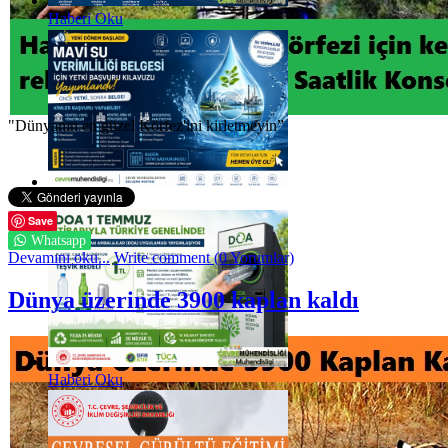
Haberi Oku
"Dünyanın en güzel Körfez'ini kirletmeyin”
Haberi Oku
Save
Whatsapp
Devamını oku...
Write comment (0 Yorumlar)
Dünya üzerinde 3900 kaplan kaldı
Haberi Oku