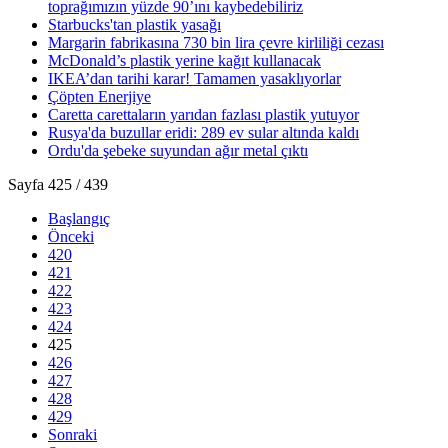
toprağımızın yüzde 90’ını kaybedebiliriz
Starbucks'tan plastik yasağı
Margarin fabrikasına 730 bin lira çevre kirliliği cezası
McDonald’s plastik yerine kağıt kullanacak
IKEA’dan tarihi karar! Tamamen yasaklıyorlar
Çöpten Enerjiye
Caretta carettaların yarıdan fazlası plastik yutuyor
Rusya'da buzullar eridi: 289 ev sular altında kaldı
Ordu'da şebeke suyundan ağır metal çıktı
Sayfa 425 / 439
Başlangıç
Önceki
420
421
422
423
424
425
426
427
428
429
Sonraki