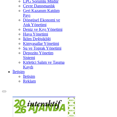
LPG Sorumlu Müdür
Çevre Danışmanlık
Geri Kazanım Katılım
Payı
Döngüsel Ekonomi ve
Atık Yönetimi
Deniz ve Kıyı Yönetimi
Hava Yönetimi
İklim Değişikliği
Kimyasallar Yönetimi
Su ve Toprak Yönetimi
Depozito Yönetim
Sistemi
Kirletici Salım ve Taşıma
Kaydı
İletişim
İletişim
Reklam