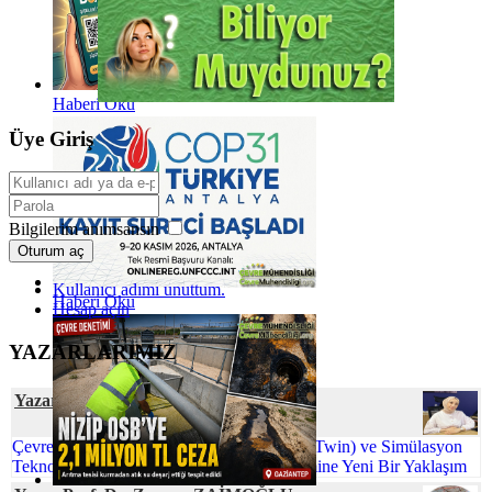
Haberi Oku
Üye Giriş
Bilgilerim anımsansın
Oturum aç
Kullanıcı adımı unuttum.
Haberi Oku
Hesap açın
YAZARLARIMIZ
Yazar Tuğba KAKTİMUR
Çevre Mühendisliğinde Dijital İkiz (Digital Twin) ve Simülasyon
Teknolojileri: Sürdürülebilir Proses Yönetimine Yeni Bir Yaklaşım