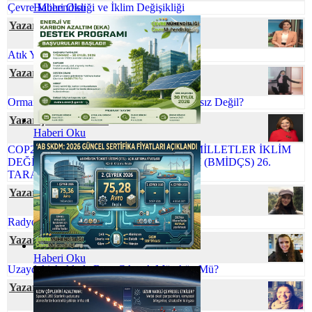
Çevre Mühendisliği ve İklim Değişikliği
Haberi Oku
Yazar İlkim YİĞİT
Atık Yönetiminde Çevre Mühendisi
Yazar Tuğçe ERVAN
Orman Yangınlarını Önlemek Neden İmkansız Değil?
Yazar Şafak ÖZSOY
Haberi Oku
COP26 NEDEN ÖNEMLİ BİRLEŞMİŞ MİLLETLER İKLİM
DEĞİŞİKLİĞİ ÇERÇEVE SÖZLEŞMESİ (BMİDÇS) 26.
TARAFLAR KONFERANSI
Yazar Ecem GÜNEY
Radyoaktif Atık Yönetimi
Yazar Ömür TEMİZEL
Haberi Oku
Uzaydaki Atıklarla Başa Çıkmak Mümkün Mü?
Yazar Gamze CİVELEK