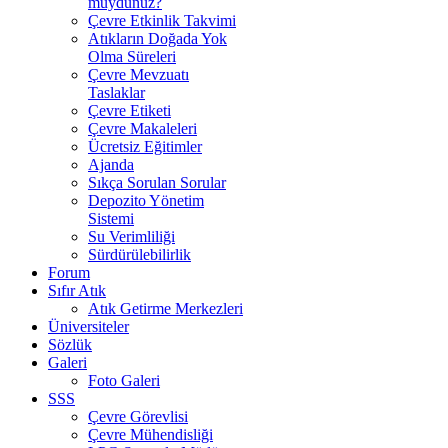
muydunuz?
Çevre Etkinlik Takvimi
Atıkların Doğada Yok
Olma Süreleri
Çevre Mevzuatı
Taslaklar
Çevre Etiketi
Çevre Makaleleri
Ücretsiz Eğitimler
Ajanda
Sıkça Sorulan Sorular
Depozito Yönetim
Sistemi
Su Verimliliği
Sürdürülebilirlik
Forum
Sıfır Atık
Atık Getirme Merkezleri
Üniversiteler
Sözlük
Galeri
Foto Galeri
SSS
Çevre Görevlisi
Çevre Mühendisliği