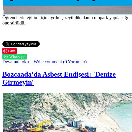
Öğrencilerin eğitimi için ayrılmış zeytinlik alanın otopark yapılacağı
öne sürüldü.
Save
Whatsapp
Devamını oku...
Write comment (0 Yorumlar)
Bozcaada'da Asbest Endişesi: 'Denize
Girmeyin'