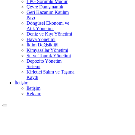
LPG Sorumlu Müdür
Çevre Danışmanlık
Geri Kazanım Katılım
Payı
Döngüsel Ekonomi ve
Atık Yönetimi
Deniz ve Kıyı Yönetimi
Hava Yönetimi
İklim Değişikliği
Kimyasallar Yönetimi
Su ve Toprak Yönetimi
Depozito Yönetim
Sistemi
Kirletici Salım ve Taşıma
Kaydı
İletişim
İletişim
Reklam