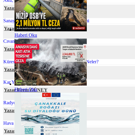
Akü, Çevre ve Ekonomi
Yazar Rahşan BUKNİ ULUS
Sanayi Kaynaklı Tehlikeli Atıkların Yönetimi
Yazar Neslihan BOYACILAR
Haberi Oku
Cıvanın Taşınabilir Tür Pillerdeki Öyküsü
Yazar Gamze CİVELEK
Küreselleşen Dünyamızda Çevre Sorunları Neler?
Yazar Berna UÇAR
Kar Yağışının Faydaları
Haberi Oku
Yazar Ecem GÜNEY
Radyoaktif Atık Yönetimi
Yazar Senanur ÇEVRE
Hava Kirliliğinin Plasentaya Etkisi
Yazar Şafak ÖZSOY