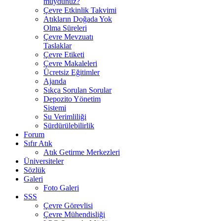
muydunuz?
Çevre Etkinlik Takvimi
Atıkların Doğada Yok
Olma Süreleri
Çevre Mevzuatı
Taslaklar
Çevre Etiketi
Çevre Makaleleri
Ücretsiz Eğitimler
Ajanda
Sıkça Sorulan Sorular
Depozito Yönetim
Sistemi
Su Verimliliği
Sürdürülebilirlik
Forum
Sıfır Atık
Atık Getirme Merkezleri
Üniversiteler
Sözlük
Galeri
Foto Galeri
SSS
Çevre Görevlisi
Çevre Mühendisliği