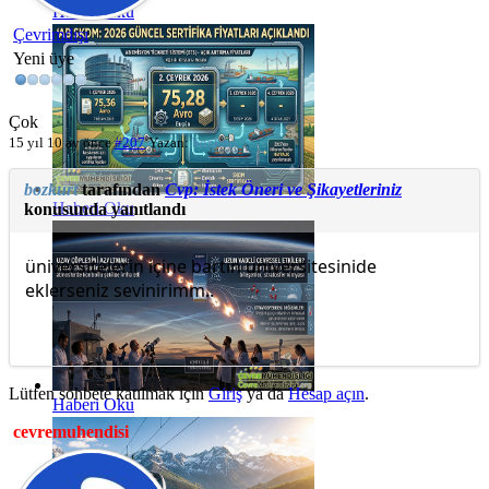
Haberi Oku
Çevrimdışı
Yeni üye
Çok
15 yıl 10 ay önce
#207
Yazan:
bozkurt
bozkurt
tarafından
Cvp: İstek Öneri ve Şikayetleriniz
Haberi Oku
konusunda yanıtlandı
üniversitelerin içine bartın üniversitesinide
eklerseniz sevinirimm..
Lütfen sohbete katılmak için
Giriş
ya da
Hesap açın
.
Haberi Oku
cevremuhendisi