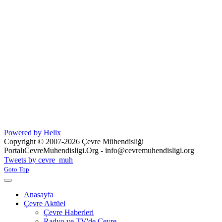
Powered by Helix
Copyright © 2007-2026 Çevre Mühendisliği
Portalı
CevreMuhendisligi.Org - info@cevremuhendisligi.org
Joomla! 3 Templates
Tweets by cevre_muh
Goto Top
Anasayfa
Çevre Aktüel
Çevre Haberleri
Radyo ve TV'de Çevre