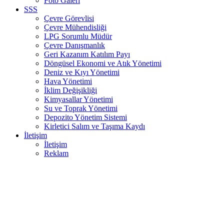
Foto Galeri
SSS
Çevre Görevlisi
Çevre Mühendisliği
LPG Sorumlu Müdür
Çevre Danışmanlık
Geri Kazanım Katılım Payı
Döngüsel Ekonomi ve Atık Yönetimi
Deniz ve Kıyı Yönetimi
Hava Yönetimi
İklim Değişikliği
Kimyasallar Yönetimi
Su ve Toprak Yönetimi
Depozito Yönetim Sistemi
Kirletici Salım ve Taşıma Kaydı
İletişim
İletişim
Reklam