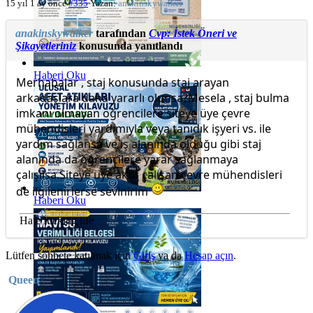
15 yıl 1 ay önce
#335
Yazan:
anakinskywalker
anakinskywalker
tarafından
Cvp: İstek Öneri ve
Şikayetleriniz
konusunda yanıtlandı
Haberi Oku
Merhabalar , staj konusunda staj arayan
arkadaşlara daha yararlı olunsa?Mesela , staj bulma
imkanı olmayan öğrencilere siteye üye çevre
mühendisleri yardımıyla veya tanıdık işyeri vs. ile
yardım sağlansa ve iş alanında olduğu gibi staj
alanında da öğrencilere yarar sağlanmaya
çalışılsa.Siteye üye aktif çalışan çevre mühendisleri
de ilgilenirlerse sevinirim
Haberi Oku
Hate fucking life
Lütfen sohbete katılmak için
Giriş
ya da
Hesap açın
.
Queen