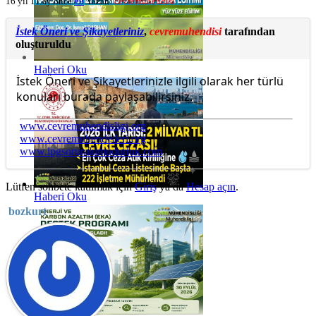
16 yıl 11 ay önce
#9
Yazan:
cevremuhendisi
İstek Öneri ve Şikayetleriniz
,
cevremuhendisi
tarafından
oluşturuldu
Haberi Oku
İstek Öneri ve Şikayetlerinizle ilgili olarak her türlü
konuları burada paylaşabilirsiniz.
www.cevremuhendisligi.org
www.cevremuhendisleri.org
www.lpgsorumlumudurluk.com
Lütfen sohbete katılmak için
Giriş
ya da
Hesap açın
.
Haberi Oku
bozkurt