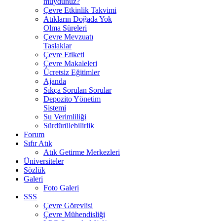
muydunuz?
Çevre Etkinlik Takvimi
Atıkların Doğada Yok
Olma Süreleri
Çevre Mevzuatı
Taslaklar
Çevre Etiketi
Çevre Makaleleri
Ücretsiz Eğitimler
Ajanda
Sıkça Sorulan Sorular
Depozito Yönetim
Sistemi
Su Verimliliği
Sürdürülebilirlik
Forum
Sıfır Atık
Atık Getirme Merkezleri
Üniversiteler
Sözlük
Galeri
Foto Galeri
SSS
Çevre Görevlisi
Çevre Mühendisliği