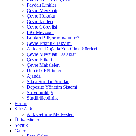
Faydalı Linkler
Çevre Mevzuatı
Çevre Hukuku
Çevre İzinleri
Çevre Görevlisi
İSG Mevzuatı
Bunları Biliyor muydunuz?
Çevre Etkinlik Takvimi
Atıkların Doğada Yok Olma Süreleri
Çevre Mevzuatı Taslaklar
Çevre Etiketi
Çevre Makaleleri
Ücretsiz Eğitimler
Ajanda
Sıkça Sorulan Sorular
Depozito Yönetim Sistemi
Su Verimliliği
Sürdürülebilirlik
Forum
Sıfır Atık
Atık Getirme Merkezleri
Üniversiteler
Sözlük
Galeri