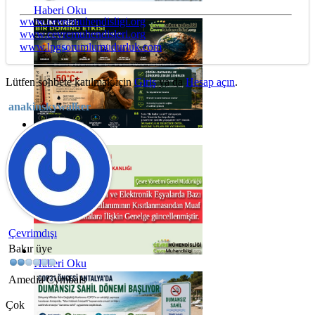
Haberi Oku
www.cevremuhendisligi.org
www.cevremuhendisleri.org
www.lpgsorumlumudurluk.com
Lütfen sohbete katılmak için
Giriş
ya da
Hesap açın
.
anakinskywalker
Haberi Oku
Çevrimdışı
Bakır üye
Haberi Oku
Amedia Cymbals
Çok