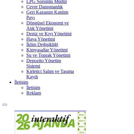
LPG Sorumlu Müdür
Çevre Danışmanlık
Geri Kazanım Katılım
Payı
Döngüsel Ekonomi ve
Atık Yönetimi
Deniz ve Kıyı Yönetimi
Hava Yönetimi
İklim Değişikliği
Kimyasallar Yönetimi
Su ve Toprak Yönetimi
Depozito Yönetim
Sistemi
Kirletici Salım ve Taşıma
Kaydı
İletişim
İletişim
Reklam