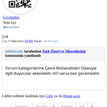
Çevrimdışı
Yeni üye
Çok
2 ay 1 hafta önce
#4309
Yazan:
mkibaroglu
mkibaroglu
tarafından
İstek Öneri ve Şikayetleriniz
konusunda yanıtlandı
Forum kategorilerine Çevre Mühendisleri Odasıyla
ilgili duyurular eklenebilir mi? varsa ben göremedim
Lütfen sohbete katılmak için
Giriş
ya da
Hesap açın
.
Başlangıç
Önceki
1
Sonraki
Son
1