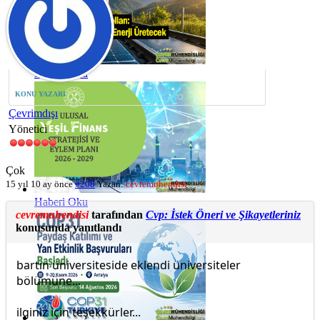
Haberi Oku
KONU YAZARI
Çevrimdışı
Yönetici
Çok
15 yıl 10 ay önce
#208
Yazan:
cevremuhendisi
Haberi Oku
cevremuhendisi
tarafından
Cvp: İstek Öneri ve Şikayetleriniz
konusunda yanıtlandı
bartın üniversiteside eklendi üniversiteler
bölümüne...
ilginiz için teşekkürler...