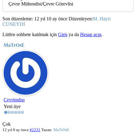
Çevre Mühendisi/Çevre Görevlisi
Son düzenleme: 12 yıl 10 ay önce Düzenleyen:
M. Hayri
CÜNEYDİ
Lütfen sohbete katılmak için
Giriş
ya da
Hesap açın
.
MaTrOsE
Çevrimdışı
Yeni üye
Çok
12 yıl 6 ay önce
#2231
Yazan:
MaTrOsE