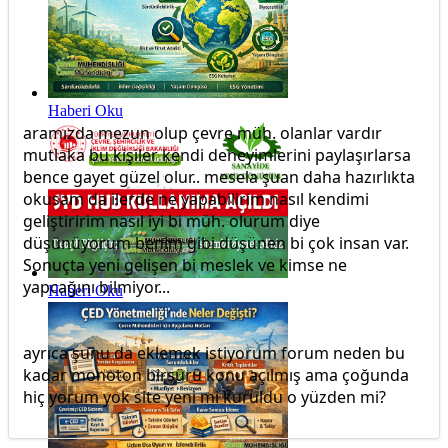
Haberi Oku
aramızda mezun olup çevre müh. olanlar vardır
mutlaka bu kişiler kendi deneyimlerini paylaşırlarsa
bence gayet güzel olur.. mesela şuan daha hazırlıkta
okusam da ilerde ne yapabilirim nasıl kendimi
geliştiririm nasıl iyi bi müh. olurum diye
düşünüyorum benim gibi düşünen bi çok insan var.
Sonuçta yeni gelişen bi meslek ve kimse ne
yapcağını bilmiyor...
Haberi Oku
ayrıca şunu da eklemek istiyorum forum neden bu
kadar monoton birsürü konu açılmış ama çoğunda
hiç yorum yok site yeni mi kuruldu o yüzden mi?