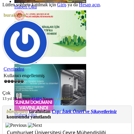
Lütfen sohbete katılmak için
Giriş
ya da
Hesap açın
.
Haberi Oku
burakbilen
Haberi Oku
Çevrimdışı
Kullanıcı engellenmiş
Çok
13 yıl 10 ay önce
#1484
Yazan:
burakbilen
burakbilen
tarafından
Cvp: İstek Öneri ve Şikayetleriniz
Haberi Oku
konusunda yanıtlandı
Cumhuriyet Üniversitesi Çevre Mühendisliği