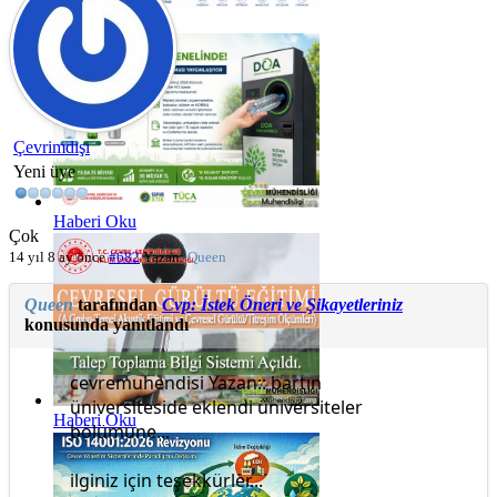
Haberi Oku
Çevrimdışı
Yeni üye
Haberi Oku
Çok
14 yıl 8 ay önce
#682
Yazan:
Queen
Queen
tarafından
Cvp: İstek Öneri ve Şikayetleriniz
konusunda yanıtlandı
cevremuhendisi Yazan:: bartın
üniversiteside eklendi üniversiteler
Haberi Oku
bölümüne...
ilginiz için teşekkürler...