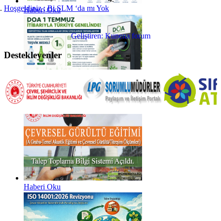
Hoşgeldiniz ; Bi SLM ‘da mı Yok
Haberi Oku
Geliştiren:
Kunena forum
Destekleyenler
Haberi Oku
Haberi Oku