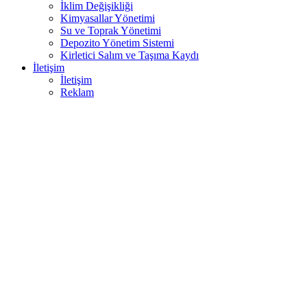
İklim Değişikliği
Kimyasallar Yönetimi
Su ve Toprak Yönetimi
Depozito Yönetim Sistemi
Kirletici Salım ve Taşıma Kaydı
İletişim
İletişim
Reklam