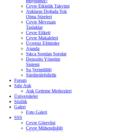
muydunuz?
Çevre Etkinlik Takvimi
Atıkların Doğada Yok
Olma Süreleri
Çevre Mevzuatı
Taslaklar
Çevre Etiketi
Çevre Makaleleri
Ücretsiz Eğitimler
Ajanda
Sıkça Sorulan Sorular
Depozito Yönetim
Sistemi
Su Verimliliği
Sürdürülebilirlik
Forum
Sıfır Atık
Atık Getirme Merkezleri
Üniversiteler
Sözlük
Galeri
Foto Galeri
SSS
Çevre Görevlisi
Çevre Mühendisliği