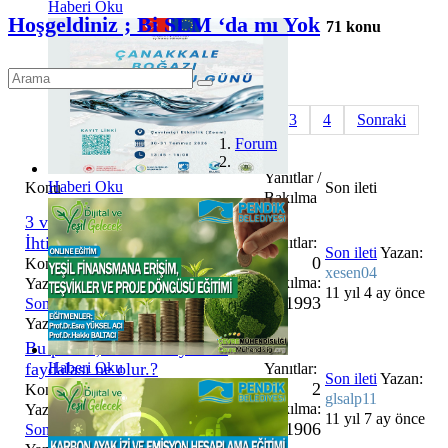
Haberi Oku
Hoşgeldiniz ; Bi SLM ‘da mı Yok
71 konu
Başlangıç
Önceki
1
2
3
4
Sonraki
Forum
Son
1
2
3
4
Yanıtlar /
Haberi Oku
Konu
Son ileti
Bakılma
3 veya 2 yıllık Çevre Mühendisi
İhtiyacı
Yanıtlar:
Son ileti
Yazan:
0
Konu başlatıldı 11 yıl 4 ay önce,
xesen04
Bakılma:
Yazan:
xesen04
11 yıl 4 ay önce
1993
Son ileti
11 yıl 4 ay önce
Yazan:
xesen04
Bu planın, meslek hayatıma
Haberi Oku
faydalası ne olur.?
Yanıtlar:
Son ileti
Yazan:
2
Konu başlatıldı 12 yıl 3 ay önce,
glsalp11
Bakılma:
Yazan:
burakgoglu
11 yıl 7 ay önce
1906
Son ileti
11 yıl 7 ay önce