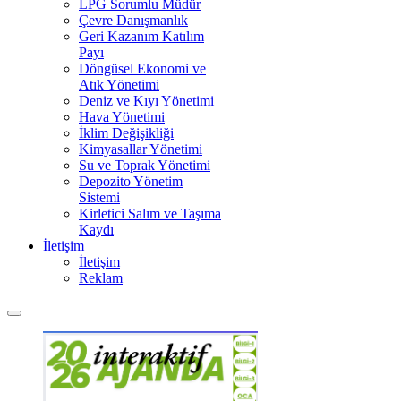
LPG Sorumlu Müdür
Çevre Danışmanlık
Geri Kazanım Katılım
Payı
Döngüsel Ekonomi ve
Atık Yönetimi
Deniz ve Kıyı Yönetimi
Hava Yönetimi
İklim Değişikliği
Kimyasallar Yönetimi
Su ve Toprak Yönetimi
Depozito Yönetim
Sistemi
Kirletici Salım ve Taşıma
Kaydı
İletişim
İletişim
Reklam