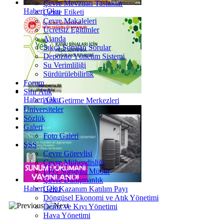
Çevre Mevzuatı Taslaklar
Haberi Oku
Çevre Etiketi
Çevre Makaleleri
Ücretsiz Eğitimler
Ajanda
Sıkça Sorulan Sorular
Depozito Yönetim Sistemi
Su Verimliliği
Sürdürülebilirlik
Forum
Sıfır Atık
Haberi Oku
Atık Getirme Merkezleri
Üniversiteler
Sözlük
Galeri
Foto Galeri
SSS
Çevre Görevlisi
Çevre Mühendisliği
LPG Sorumlu Müdür
Çevre Danışmanlık
Haberi Oku
Geri Kazanım Katılım Payı
Döngüsel Ekonomi ve Atık Yönetimi
Deniz ve Kıyı Yönetimi
Hava Yönetimi