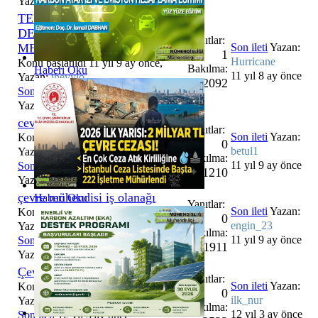
Yazan:
glsalp11
TEHLİKELİ ATIK ARA
DEPOLAMA TESİSLERİNDE
Yanıtlar:
MESHUL MÜHENDİSLİK
Son ileti
Yazan:
1
Hurricane
Konu başlatıldı 11 yıl 9 ay önce,
Bakılma:
Haberi Oku
11 yıl 8 ay önce
Yazan:
jheyylo
2092
Son ileti
11 yıl 8 ay önce
Yazan:
Hurricane
cevre muhendisligi bolumu
Yanıtlar:
Son ileti
Yazan:
Konu başlatıldı 11 yıl 9 ay önce,
0
betul1
Yazan:
betul1
Bakılma:
11 yıl 9 ay önce
Son ileti
11 yıl 9 ay önce
1210
Yazan:
betul1
çevre mühendisi iş olanağı
Haberi Oku
Yanıtlar:
Son ileti
Yazan:
Konu başlatıldı 11 yıl 9 ay önce,
0
engin_23
Yazan:
engin_23
Bakılma:
11 yıl 9 ay önce
Son ileti
11 yıl 9 ay önce
1911
Yazan:
engin_23
Çevre Mühendisi İş İlanı
Yanıtlar:
Son ileti
Yazan:
Konu başlatıldı 12 yıl 3 ay önce,
0
ilk_nur
Yazan:
ilk_nur
Bakılma:
12 yıl 3 ay önce
Son ileti
12 yıl 3 ay önce