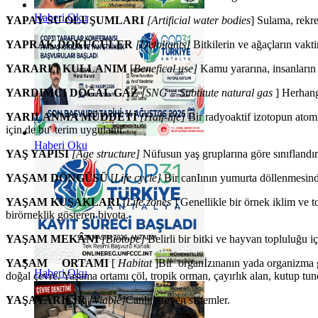
Haberi Oku
YAPAY SU OLUŞUMLARI
[Artificial water bodies
] Sulama, rekre
YAPRAK DÖKÜCÜLER
[Defoliants]
Bitkilerin ve ağaçların vak
YARARLI KULLANIM
[
Benefical use]
Kamu yararına, insanların 
YARDIMCI DOĞAL GAZ
[SNG
=
Subtitute natural gas
] Herhang
YARILANMA MÜDDETİ
[Half-life]
Bir radyoaktif izotopun atomlar
için de bu' terim uygulanır.
Haberi Oku
YAŞ YAPISI
[Age structure]
Nüfusun yaş gruplarına göre sınıflandır
YAŞAM DÖNGÜSÜ
[
Life cycle]
Bir canIının yumurta döllenmesind
YAŞAM KUŞAKLARI
[
Life zones
] Genellikle bir örnek iklim ve 
birörneklik gösteren biyota.
YAŞAM MEKÂNI
[Biotope]
Belirli bir bitki ve hayvan topluluğu iç
YAŞAM ORTAMI
[
Habitat
]Bir organİzınanın yada organizma gru
Haberi Oku
doğal çevre. Yaşama ortamı çöl, tropik orman, çayırlık alan, kutup tund
YAŞAYARİLİR
[Viable]
Canlı, üreyen sistemler.