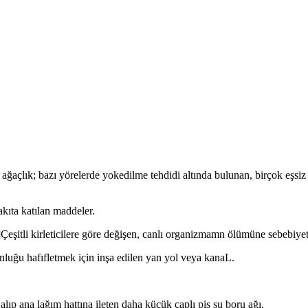
ağaçlık; bazı yörelerde yokedilme tehdidi altında bulunan, birçok eşsiz 
akıta katılan maddeler.
]Çeşitli kirleticilere göre değişen, canlı organizmamn ölümüne sebebiye
nluğu hafıfletmek için inşa edilen yan yol veya kanaL.
alıp ana lağım hattına ileten daha küçük çaplı pis su boru ağı.