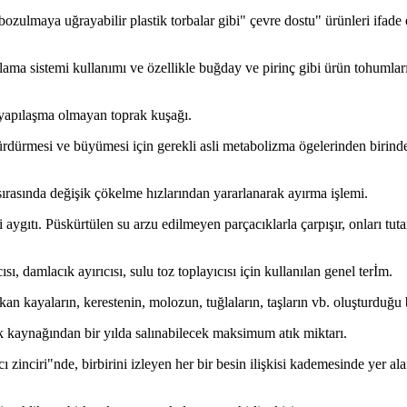
bozulmaya uğrayabilir plastik torbalar gibi" çevre dostu" ürünleri ifade 
lama sistemi kullanımı ve özellikle buğday ve pirinç gibi ürün tohumlar
, yapılaşma olmayan toprak kuşağı.
sürdürmesi ve büyümesi için gerekli asli metabolizma ögelerinden birind
ırasında değişik çökelme hızlarından yararlanarak ayırma işlemi.
i aygıtı. Püskürtülen su arzu edilmeyen parçacıklarla çarpışır, onları tu
ısı, damlacık ayırıcısı, sulu toz toplayıcısı için kullanılan genel terİm.
an kayaların, kerestenin, molozun, tuğlaların, taşların vb. oluşturduğu b
ik kaynağından bir yılda salınabilecek maksimum atık miktarı.
 zinciri"nde, birbirini izleyen her bir besin ilişkisi kademesinde yer ala