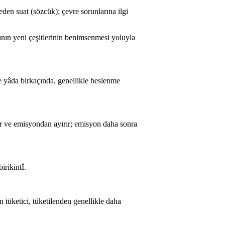
eden suat (sözcük); çevre sorunlarına ilgi
ının yeni çeşitlerinin benimsenmesi yoluyla
e yâda birkaçında, genellikle beslenme
tar ve emisyondan ayırır; emisyon daha sonra
irikintİ.
n tüketici, tüketilenden genellikle daha