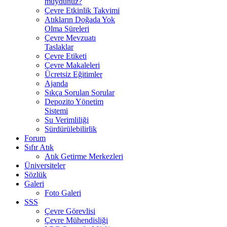
muydunuz?
Çevre Etkinlik Takvimi
Atıkların Doğada Yok
Olma Süreleri
Çevre Mevzuatı
Taslaklar
Çevre Etiketi
Çevre Makaleleri
Ücretsiz Eğitimler
Ajanda
Sıkça Sorulan Sorular
Depozito Yönetim
Sistemi
Su Verimliliği
Sürdürülebilirlik
Forum
Sıfır Atık
Atık Getirme Merkezleri
Üniversiteler
Sözlük
Galeri
Foto Galeri
SSS
Çevre Görevlisi
Çevre Mühendisliği