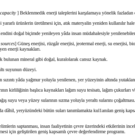
 capacity
] Beklenmedik enerji taleplerini karşılamaya yönelik fazladan 
i yararlı ürünlerin üretilmesi için, atık materyalin yeniden kullanılır hale
endini doğal biçimde yenileyen yâda insan müdahalesiyle yenilenebilen
 sources
] Güneş enerjisi, rüzgâr enerjisi, jeotermal enerji, su enerjisi, bio
eyen enerji kaynakları.
rak bulunan mineral gibi doğal, kuralolarak cansız kaynak.
ltı suyunun düzeyi.
n sızıntı yâda yağmur yoluyla yenilenen, yer yüzeyinin altında yutaklan
rının kirliliğinin başlıca kaynakları lağım suyu tesisatı, lağım çukurları vb
ğış suyu veya yüzey sularının sızma yoluyla yeraltı sularını çoğaltması
a dâhil, yeryüzündeki bütün suları tanımlamakta kul1anılan geniş kapsa
imlerin saptanması, insan faaliyetinin çevre üzerindeki etkilerinin inc
mesi için geliştirilen geniş kapsamlı çevre değerlendirme programı.