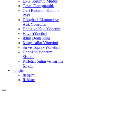
LPG Sorumlu Müdür
Çevre Danışmanlık
Geri Kazanım Katılım
Payı
Döngüsel Ekonomi ve
Atık Yönetimi
Deniz ve Kıyı Yönetimi
Hava Yönetimi
İklim Değişikliği
Kimyasallar Yönetimi
Su ve Toprak Yönetimi
Depozito Yönetim
Sistemi
Kirletici Salım ve Taşıma
Kaydı
İletişim
İletişim
Reklam