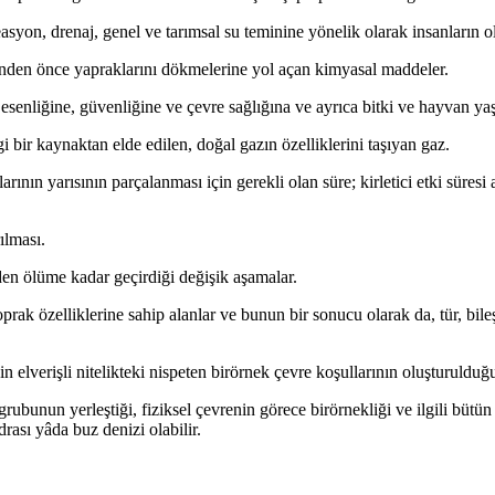
asyon, drenaj, genel ve tarımsal su teminine yönelik olarak insanların 
tinden önce yapraklarını dökmelerine yol açan kimyasal maddeler.
esenliğine, güvenliğine ve çevre sağlığına ve ayrıca bitki ve hayvan y
i bir kaynaktan elde edilen, doğal gazın özelliklerini taşıyan gaz.
ının yarısının parçalanması için gerekli olan süre; kirletici etki süresi aç
ılması.
en ölüme kadar geçirdiği değişik aşamalar.
toprak özelliklerine sahip alanlar ve bunun bir sonucu olarak da, tür, 
in elverişli nitelikteki nispeten birörnek çevre koşullarının oluşturulduğu 
bunun yerleştiği, fiziksel çevrenin görece birörnekliği ve ilgili bütün bi
rası yâda buz denizi olabilir.