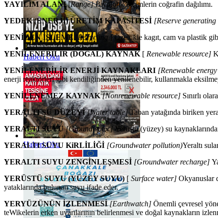
YAYILIM ALANI
[
Range]
Biyolojik biçimlerin coğrafin dağılımı.
YEDEK (ENERJİ) ÜRETİM KAPASİTESİ
[Reserve generating
YENİDEN İŞLEME
[
Recycling
] Özellikle kagıt, cam va plastik gib
YENİLENEBİLİR (DOĞAL) KAYNAK
[
Renewable resource]
K
Haberi Oku
YENİLENEBİLİR ENERJİ KAYNAKLARI
[Renewable energy
enerji reaktörleri gibi kendiliğinden yenilenebilir, kullanmakla eksilm
YENİLENEMEZ KAYNAK
[Nonrenewable resource]
Sınırlı ola
YERALTI SU DÜZEYİ
[Water table]
Taban yatağında biriken yera
YERALTI SUYU
[Groundwater]
Yerüstü (yüzey) su kay­naklarında
Haberi Oku
YERALTI SUYU KiRLİLİĞİ
[Groundwater pollution)
Yeraltı sula
YERALTI SUYU ZENGİNLEŞMESİ
[Groundwater recharge]
Ya
YERÜSTÜ SUYU (YÜZEY SUYU)
[
Surface water]
Okyanuslar d
yataklarında bulunan suyu ifade eder.
YERYÜZÜNÜN İZLENMESİ
[Earthwatch]
Önemli çevresel yönel
teWikelerin erken uyarılarının belirlenmesi ve doğal kaynakların izlen