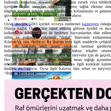
kullanım, muhafaza, dayanıklılık ve gıdanın zararlı veya tehlikel
içeriğine ilişkin sonuçları ve riskleri içeren sağlık etkisine dai
bilgileri içerecek şekilde tüketici sağlığının korunmasını ve gıdanı
güvenilir kullanımını” (Madde 5/b) dikkate alıyor.
Oysa, örneğin GDO içerikli ve/veya muhtemel
kanserojen
olduğ
Haberi Oku
Dünya Sağlık Örgütü’nce rapor edilmiş glifosat içerikli ot ilac
kullanılarak üretilmiş yem ile beslenen hayvanlardan elde edile
sütün ve yoğurdun etiketinde “doğal” ibaresinin kullanımın
Kılavuz’da izin veriliyor. Bu durum hem ilgili maddeyle çelişkil
hem de yukarıda sözü geçen sakıncalı tarımsal girdileri
kullanılmadığı organik ürünler için haksız rekabet ortam
oluşturuyor. Benzer durum, taze sebze ve meyveler için de geçerli
Her yıl birçok zirai ilaç etken maddesi, insan sağlığı açısında
tehlikeli bulunduğu için yasaklanıyor veya ilgili kodekste kalınt
limitleri düşürülüyor. Oysa ilgili Kılavuz tüm sebze ve meyvey
Haberi Oku
“doğal” kabul ediyor.