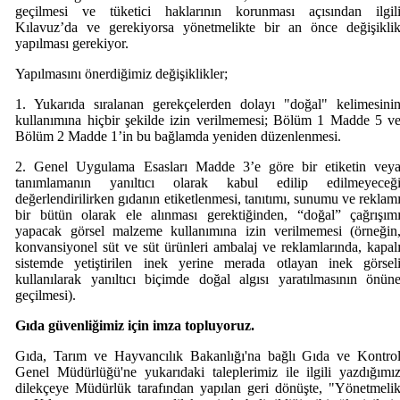
geçilmesi ve tüketici haklarının korunması açısından ilgil
Kılavuz’da ve gerekiyorsa yönetmelikte bir an önce değişikli
yapılması gerekiyor.
Yapılmasını önerdiğimiz değişiklikler;
1. Yukarıda sıralanan gerekçelerden dolayı "doğal" kelimesini
kullanımına hiçbir şekilde izin verilmemesi; Bölüm 1 Madde 5 v
Bölüm 2 Madde 1’in bu bağlamda yeniden düzenlenmesi.
2. Genel Uygulama Esasları Madde 3’e göre bir etiketin vey
tanımlamanın yanıltıcı olarak kabul edilip edilmeyeceğ
değerlendirilirken gıdanın etiketlenmesi, tanıtımı, sunumu ve reklam
bir bütün olarak ele alınması gerektiğinden, “doğal” çağrışım
yapacak görsel malzeme kullanımına izin verilmemesi (örneğin
konvansiyonel süt ve süt ürünleri ambalaj ve reklamlarında, kapal
sistemde yetiştirilen inek yerine merada otlayan inek görsel
kullanılarak yanıltıcı biçimde doğal algısı yaratılmasının önün
geçilmesi).
Gıda güvenliğimiz için imza topluyoruz.
Gıda, Tarım ve Hayvancılık Bakanlığı'na bağlı Gıda ve Kontro
Genel Müdürlüğü'ne yukarıdaki taleplerimiz ile ilgili yazdığımı
dilekçeye Müdürlük tarafından yapılan geri dönüşte, "Yönetmeli