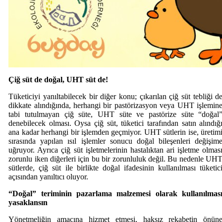
Çiğ süt de doğal, UHT süt de!
Tüketiciyi yanıltabilecek bir diğer konu; çıkarılan çiğ süt tebliği d
dikkate alındığında, herhangi bir pastörizasyon veya UHT işlemin
tabi tutulmayan çiğ süte, UHT süte ve pastörize süte “doğal
denebilecek olması. Oysa çiğ süt, tüketici tarafından satın alındığ
ana kadar herhangi bir işlemden geçmiyor. UHT sütlerin ise, üretim
sırasında yapılan ısıl işlemler sonucu doğal bileşenleri değişim
uğruyor. Ayrıca çiğ süt işletmelerinin hastalıktan ari işletme olmas
zorunlu iken diğerleri için bu bir zorunluluk değil. Bu nedenle UH
sütlerde, çiğ süt ile birlikte doğal ifadesinin kullanılması tüketic
açısından yanıltıcı oluyor.
“Doğal” teriminin pazarlama malzemesi olarak kullanılmas
yasaklansın
Yönetmeliğin amacına hizmet etmesi, haksız rekabetin önün