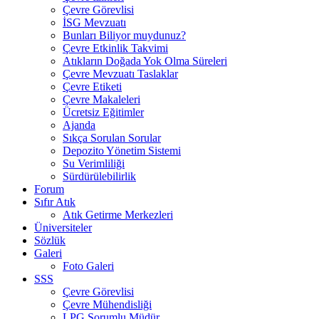
Çevre Görevlisi
İSG Mevzuatı
Bunları Biliyor muydunuz?
Çevre Etkinlik Takvimi
Atıkların Doğada Yok Olma Süreleri
Çevre Mevzuatı Taslaklar
Çevre Etiketi
Çevre Makaleleri
Ücretsiz Eğitimler
Ajanda
Sıkça Sorulan Sorular
Depozito Yönetim Sistemi
Su Verimliliği
Sürdürülebilirlik
Forum
Sıfır Atık
Atık Getirme Merkezleri
Üniversiteler
Sözlük
Galeri
Foto Galeri
SSS
Çevre Görevlisi
Çevre Mühendisliği
LPG Sorumlu Müdür