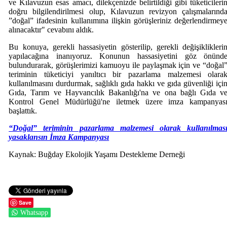
ve Kılavuzun esas amacı, dilekçenizde belirtildiği gibi tüketicileri
doğru bilgilendirilmesi olup, Kılavuzun revizyon çalışmalarınd
”doğal” ifadesinin kullanımına ilişkin görüşleriniz değerlendirmey
alınacaktır" cevabını aldık.
Bu konuya, gerekli hassasiyetin gösterilip, gerekli değişiklikleri
yapılacağına inanıyoruz. Konunun hassasiyetini göz önünd
bulundurarak, görüşlerimizi kamuoyu ile paylaşmak için ve “doğal
teriminin tüketiciyi yanıltıcı bir pazarlama malzemesi olara
kullanılmasını durdurmak, sağlıklı gıda hakkı ve gıda güvenliği içi
Gıda, Tarım ve Hayvancılık Bakanlığı'na ve ona bağlı Gıda v
Kontrol Genel Müdürlüğü'ne iletmek üzere imza kampanyas
başlattık.
“Doğal” teriminin pazarlama malzemesi olarak kullanılmas
yasaklansın İmza Kampanyası
Kaynak: Buğday Ekolojik Yaşamı Destekleme Derneği
Save
Whatsapp