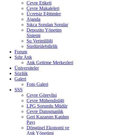
Çevre Etiketi
Çevre Makaleleri
Ücretsiz Eğitimler
Ajanda
Sıkça Sorulan Sorular
Depozito Yönetim
Sistemi
Su Verimliliği
Sürdürülebilirlik
Forum
Sıfır Atık
Atık Getirme Merkezleri
Üniversiteler
Sözlük
Galeri
Foto Galeri
SSS
Çevre Görevlisi
Çevre Mühendisliği
LPG Sorumlu Müdür
Çevre Danışmanlık
Geri Kazanım Katılım
Payı
Döngüsel Ekonomi ve
Atık Yönetimi