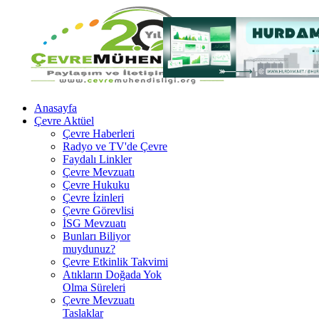
Anasayfa
Çevre Aktüel
Çevre Haberleri
Radyo ve TV'de Çevre
Faydalı Linkler
Çevre Mevzuatı
Çevre Hukuku
Çevre İzinleri
Çevre Görevlisi
İSG Mevzuatı
Bunları Biliyor
muydunuz?
Çevre Etkinlik Takvimi
Atıkların Doğada Yok
Olma Süreleri
Çevre Mevzuatı
Taslaklar