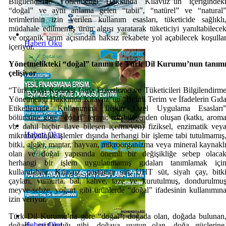
Bilgilendirme Yönetmeliği Hakkında Kılavuz”un içeriğindek
“doğal” ve aynı anlama gelen “tabii”, “natürel” ve “natural
terimlerinin izin verilen kullanım esasları, tüketicide sağlıklı
müdahale edilmemiş ürün algısı yaratarak tüketiciyi yanıltabilece
ve organik tarım açısından haksız rekabete yol açabilecek koşulla
Haberi Oku
içeriyor.
Yönetmelikteki “doğal” tanımı ile Türk Dil Kurumu’nun tanım
çelişiyor
“Türk Gıda Kodeksi Gıda Etiketleme ve Tüketicileri Bilgilendirm
Yönetmeliği Hakkında Kılavuz”un “Belirli Terim ve İfadelerin Gıd
Etiketlerinde Kullanımına İlişkin Özel Uygulama Esasları
bölümüne göre “doğal” terimi; tek bileşenden oluşan (katkı, arom
vb. dahil hiçbir ilave bileşen içermeyen) fiziksel, enzimatik vey
Haberi Oku
mikrobiyolojik işlemler dışında herhangi bir işleme tabi tutulmamış
bitki, algler, mantar, hayvan, mikroorganizma veya mineral kaynakl
olan ve doğal yapısında önemli bir değişikliğe sebep olaca
herhangi bir işlem uygulanmamış gıdaları tanımlamak içi
kullanılabilir. Kılavuz, pastörize süt, UHT süt, siyah çay, bitk
çayları, yumurta, bal, kahve, taze ve kurutulmuş, dondurulmu
meyve-sebze, yoğurt gibi ürünlerde “doğal” ifadesinin kullanımın
izin veriyor.
Türk Dil Kurumu’na göre “doğal”; doğada olan, doğada bulunan
Haberi Oku
doğada rastlandığı gibi, doğaya uygun olan, doğa güçlerine