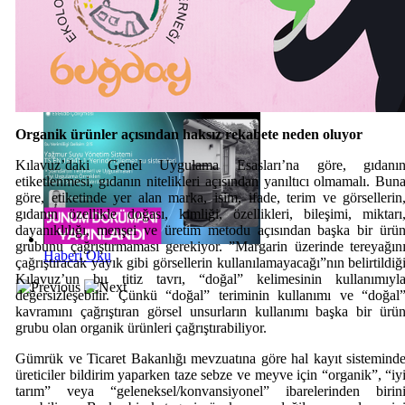
Haberi Oku
Organik ürünler açısından haksız rekabete neden oluyor
Kılavuz’daki Genel Uygulama Esasları’na göre, gıdanı
etiketlenmesi, gıdanın nitelikleri açısından yanıltıcı olmamalı. Bun
göre, etiketinde yer alan marka, isim, ifade, terim ve görsellerin
gıdanın özellikle doğası, kimliği, özellikleri, bileşimi, miktarı
dayanıklılığı, menşei ve üretim metodu açısından başka bir ürü
grubunu çağrıştırmaması gerekiyor. ”Margarin üzerinde tereyağın
Haberi Oku
çağrıştıracak yayık gibi görsellerin kullanılamayacağı”nın belirtildiğ
Kılavuz’un bu titiz tavrı, “doğal” kelimesinin kullanımıyl
değersizleşebilir. Çünkü “doğal” teriminin kullanımı ve “doğal
kavramını çağrıştıran görsel unsurların kullanımı başka bir ürü
grubu olan organik ürünleri çağrıştırabiliyor.
Gümrük ve Ticaret Bakanlığı mevzuatına göre hal kayıt sistemind
üreticiler bildirim yaparken taze sebze ve meyve için “organik”, “iy
tarım” veya “geleneksel/konvansiyonel” ibarelerinden birin