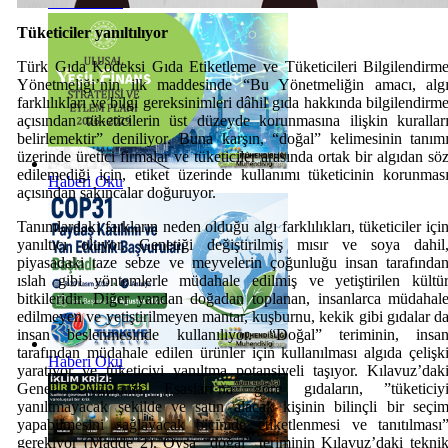
Haberi Oku
Tüketiciler yanıltılıyor
Türk Gıda Kodeksi Gıda Etiketleme ve Tüketicileri Bilgilendirm
Yönetmeliği’nin ilk maddesinde “Bu Yönetmeliğin amacı, alg
farklılıkları ve bilgi gereksinimleri dâhil gıda hakkında bilgilendirm
açısından tüketicilerin üst düzeyde korunmasına ilişkin kurallar
belirlemektir” deniliyor. Buna karşın, “doğal” kelimesinin tanım
üzerinde üretici firmalar ve tüketiciler arasında ortak bir algıdan sö
edilemediği için, etiket üzerinde kullanımı tüketicinin korunmas
Haberi Oku
açısından sakıncalar doğuruyor.
Tanımlardaki farkların neden olduğu algı farklılıkları, tüketiciler içi
yanıltıcı oluyor. Genetiği değiştirilmiş mısır ve soya dahil
piyasadaki taze sebze ve meyvelerin çoğunluğu insan tarafında
ıslah gibi yöntemlerle müdahale edilmiş ve yetiştirilen kültü
bitkileridir. Diğer yandan doğadan toplanan, insanlarca müdahal
edilmeyen ve yetiştirilmeyen mantar, kuşburnu, kekik gibi gıdalar d
insan beslenmesinde kullanılıyor. “Doğal” teriminin, insa
tarafından müdahale edilen ürünler için kullanılması algıda çelişk
Haberi Oku
yaratıyor ve tüketiciyi yanıltma potansiyeli taşıyor. Kılavuz’dak
Genel Uygulama Esasları’na göre gıdaların, ”tüketiciy
yanıltmayacak şekilde ve satın alacak kişinin bilinçli bir seçi
yapabilmesini sağlayacak biçimde etiketlenmesi ve tanıtılması
gerekiyor (Madde 2). Oysa “doğal” teriminin Kılavuz’daki tekni