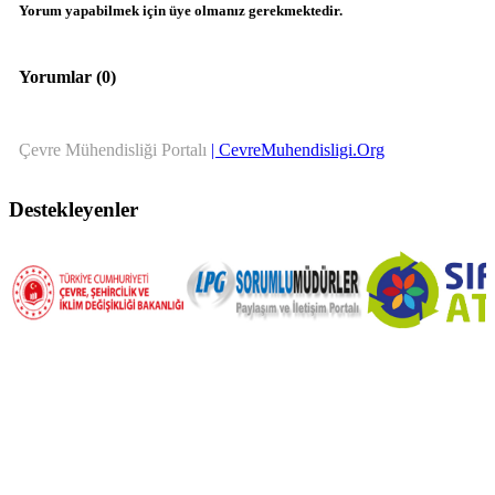
Yorum yapabilmek için üye olmanız gerekmektedir.
Yorumlar (
0
)
Çevre Mühendisliği Portalı
| CevreMuhendisligi.Org
Destekleyenler