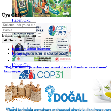
Üye Giriş
Haberi Oku
Bilgilerim anımsansın
Oturum aç
Kullanıcı adımı unuttum.
Hesap açın
Haberi Oku
"Doğal teriminin pazarlama malzemesi olarak kullanılması yasaklansın"
kampanyası
Haberi Oku