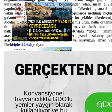
kurallarına uyan, tabii, natürel, kendiliğinden olan, insan eliyl
yapılmamış, yapay karşıtı anlamlarına geliyor. Tüketici algısına dah
yakın olan bu tanıma göre endüstriyel koşullarda üretilmiş hiçbi
gıdanın “doğal” olması mümkün değil ve bu şekilde etiketlenmi
gıdalar tüketicide sağlıklı, müdahale edilmemiş ürün, hatta organi
ürün algısı yaratabiliyor. “Doğal” teriminin mevcut teknik tanımı il
halk arasındaki “doğal” algısı ve TDK’daki “doğal” tanım
arasındaki fark, tüketici hakları ve rekabet açısından sıkıntıya yo
açıyor ve bu durum ilgili yönetmelik ve kılavuzun amaç v
Haberi Oku
ilkeleriyle de örtüşmüyor.
Haberi Oku