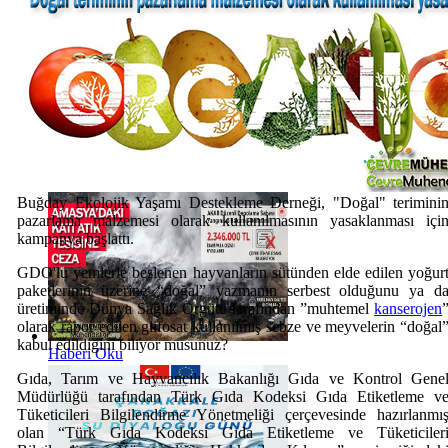
Haberi Oku
Buğday Ekolojik Yaşamı Destekleme Derneği, "Doğal" terimini
pazarlama malzemesi olarak kullanılmasının yasaklanması içi
kampanya başlattı.
GDO'lu yemlerle beslenen hayvanların sütünden elde edilen yoğur
paketlerinin üzerine “doğal” yazmanın serbest olduğunu ya d
üretiminde Dünya Sağlık Örgütü tarafından ”muhtemel
kanserojen
olarak rapor edilen glifosat kullanılmış sebze ve meyvelerin “doğal
kabul edildiğini biliyor musunuz?
Haberi Oku
Gıda, Tarım ve Hayvancılık Bakanlığı Gıda ve Kontrol Gene
Müdürlüğü tarafından Türk Gıda Kodeksi Gıda Etiketleme v
Tüketicileri Bilgilendirme Yönetmeliği çerçevesinde hazırlanmı
olan “Türk Gıda Kodeksi Gıda Etiketleme ve Tüketiciler