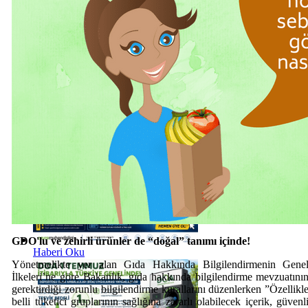
Haberi Oku
Haberi Oku
GDO'lu ve zehirli ürünler de “doğal” tanımı içinde!
Haberi Oku
Yönetmelikte yer alan Gıda Hakkında Bilgilendirmenin Gene
İlkeleri’ne göre Bakanlık, gıda hakkında bilgilendirme mevzuatını
gerektirdiği zorunlu bilgilendirme kurallarını düzenlerken ”Özellikl
belli tüketici gruplarının sağlığına zararlı olabilecek içerik, güvenl