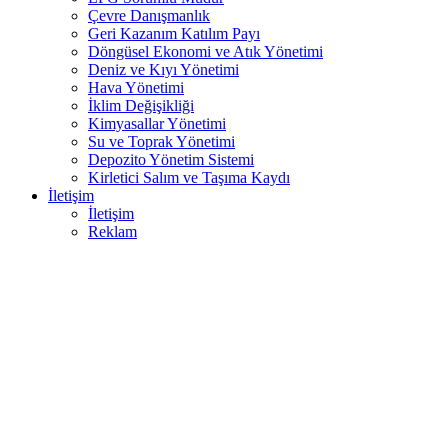
Çevre Danışmanlık
Geri Kazanım Katılım Payı
Döngüsel Ekonomi ve Atık Yönetimi
Deniz ve Kıyı Yönetimi
Hava Yönetimi
İklim Değişikliği
Kimyasallar Yönetimi
Su ve Toprak Yönetimi
Depozito Yönetim Sistemi
Kirletici Salım ve Taşıma Kaydı
İletişim
İletişim
Reklam