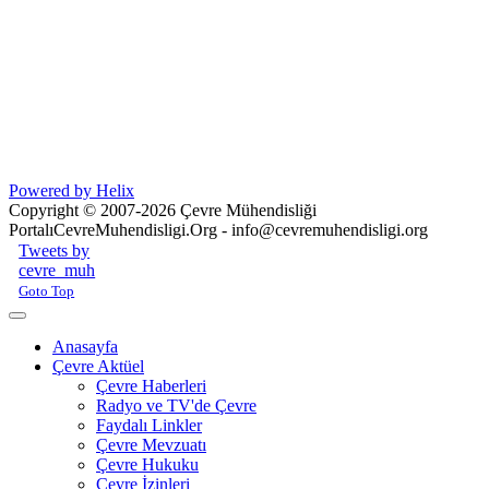
Powered by Helix
Copyright © 2007-2026 Çevre Mühendisliği
Portalı
CevreMuhendisligi.Org - info@cevremuhendisligi.org
Joomla! 3 Templates
Tweets by
cevre_muh
Goto Top
Anasayfa
Çevre Aktüel
Çevre Haberleri
Radyo ve TV'de Çevre
Faydalı Linkler
Çevre Mevzuatı
Çevre Hukuku
Çevre İzinleri