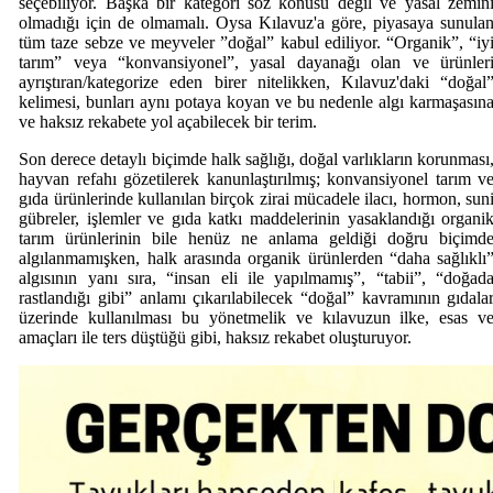
seçebiliyor. Başka bir kategori söz konusu değil ve yasal zemin
olmadığı için de olmamalı. Oysa Kılavuz'a göre, piyasaya sunula
tüm taze sebze ve meyveler ”doğal” kabul ediliyor. “Organik”, “iy
tarım” veya “konvansiyonel”, yasal dayanağı olan ve ürünler
ayrıştıran/kategorize eden birer nitelikken, Kılavuz'daki “doğal
kelimesi, bunları aynı potaya koyan ve bu nedenle algı karmaşasın
ve haksız rekabete yol açabilecek bir terim.
Son derece detaylı biçimde halk sağlığı, doğal varlıkların korunması
hayvan refahı gözetilerek kanunlaştırılmış; konvansiyonel tarım v
gıda ürünlerinde kullanılan birçok zirai mücadele ilacı, hormon, sun
gübreler, işlemler ve gıda katkı maddelerinin yasaklandığı organi
tarım ürünlerinin bile henüz ne anlama geldiği doğru biçimd
algılanmamışken, halk arasında organik ürünlerden “daha sağlıklı
algısının yanı sıra, “insan eli ile yapılmamış”, “tabii”, “doğad
rastlandığı gibi” anlamı çıkarılabilecek “doğal” kavramının gıdala
üzerinde kullanılması bu yönetmelik ve kılavuzun ilke, esas v
amaçları ile ters düştüğü gibi, haksız rekabet oluşturuyor.