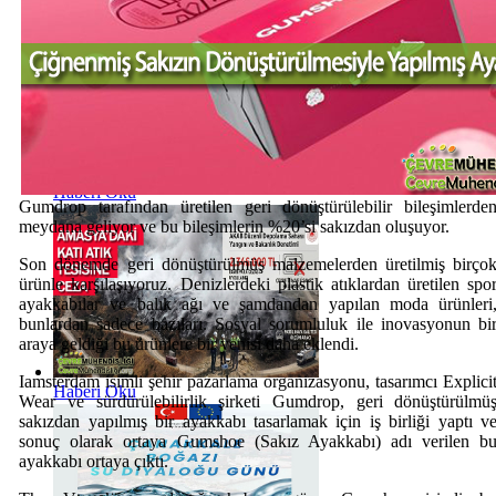
Haberi Oku
Gumdrop tarafından üretilen geri dönüştürülebilir bileşimlerde
meydana geliyor ve bu bileşimlerin %20’si sakızdan oluşuyor.
Son dönemde geri dönüştürülmüş malzemelerden üretilmiş birço
ürünle karşılaşıyoruz. Denizlerdeki plastik atıklardan üretilen spo
ayakkabılar ve balık ağı ve şamdandan yapılan moda ürünleri
bunlardan sadece bazıları. Sosyal sorumluluk ile inovasyonun bi
araya geldiği bu ürünlere bir yenisi daha eklendi.
Iamsterdam isimli şehir pazarlama organizasyonu, tasarımcı Explici
Haberi Oku
Wear ve sürdürülebilirlik şirketi Gumdrop, geri dönüştürülmü
sakızdan yapılmış bir ayakkabı tasarlamak için iş birliği yaptı v
sonuç olarak ortaya Gumshoe (Sakız Ayakkabı) adı verilen b
ayakkabı ortaya çıktı.