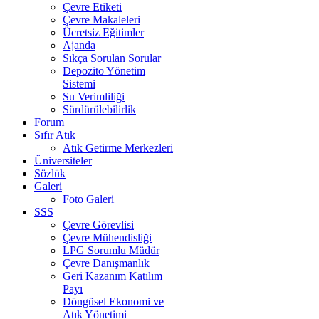
Çevre Etiketi
Çevre Makaleleri
Ücretsiz Eğitimler
Ajanda
Sıkça Sorulan Sorular
Depozito Yönetim
Sistemi
Su Verimliliği
Sürdürülebilirlik
Forum
Sıfır Atık
Atık Getirme Merkezleri
Üniversiteler
Sözlük
Galeri
Foto Galeri
SSS
Çevre Görevlisi
Çevre Mühendisliği
LPG Sorumlu Müdür
Çevre Danışmanlık
Geri Kazanım Katılım
Payı
Döngüsel Ekonomi ve
Atık Yönetimi