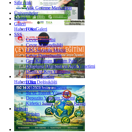
Sıfır Atık
Atık Getirme Merkezleri
Üniversiteler
Sözlük
Galeri
Haberi Oku
Foto Galeri
SSS
Çevre Görevlisi
Çevre Mühendisliği
LPG Sorumlu Müdür
Çevre Danışmanlık
Geri Kazanım Katılım Payı
Döngüsel Ekonomi ve Atık Yönetimi
Deniz ve Kıyı Yönetimi
Hava Yönetimi
Haberi Oku
İklim Değişikliği
Kimyasallar Yönetimi
Su ve Toprak Yönetimi
Depozito Yönetim Sistemi
Kirletici Salım ve Taşıma Kaydı
İletişim
İletişim
Reklam