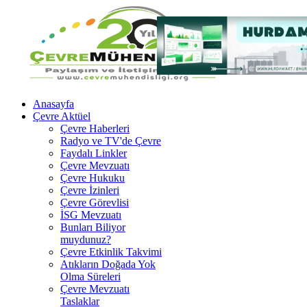
Anasayfa
Çevre Aktüel
Çevre Haberleri
Radyo ve TV'de Çevre
Faydalı Linkler
Çevre Mevzuatı
Çevre Hukuku
Çevre İzinleri
Çevre Görevlisi
İSG Mevzuatı
Bunları Biliyor
muydunuz?
Çevre Etkinlik Takvimi
Atıkların Doğada Yok
Olma Süreleri
Çevre Mevzuatı
Taslaklar