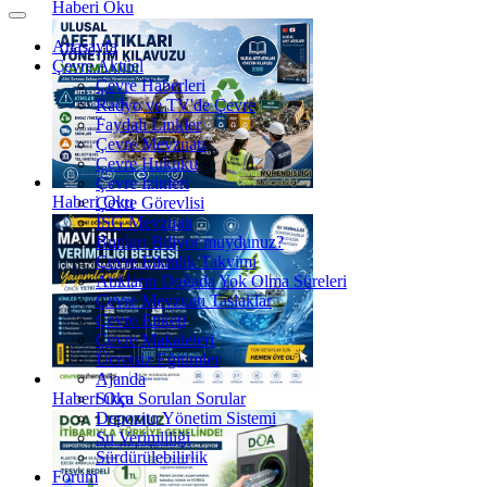
Haberi Oku
Anasayfa
Çevre Aktüel
Çevre Haberleri
Radyo ve TV'de Çevre
Faydalı Linkler
Çevre Mevzuatı
Çevre Hukuku
Çevre İzinleri
Haberi Oku
Çevre Görevlisi
İSG Mevzuatı
Bunları Biliyor muydunuz?
Çevre Etkinlik Takvimi
Atıkların Doğada Yok Olma Süreleri
Çevre Mevzuatı Taslaklar
Çevre Etiketi
Çevre Makaleleri
Ücretsiz Eğitimler
Ajanda
Haberi Oku
Sıkça Sorulan Sorular
Depozito Yönetim Sistemi
Su Verimliliği
Sürdürülebilirlik
Forum