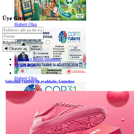
Üye Giriş
Haberi Oku
Bilgilerim anımsansın
Oturum aç
Kullanıcı adımı unuttum.
Hesap açın
Haberi Oku
Sakızdan yapılan ilk ayakkabı: Gumshoe
Haberi Oku