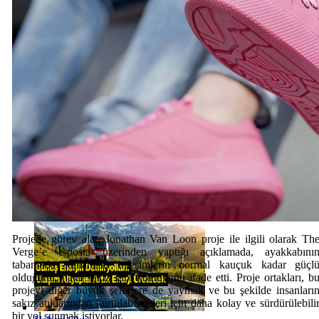
Haberi Oku
Haberi Oku
Projede görev alan Jonathan Van Loon proje ile ilgili olarak Th
Verge’e e-posta üzerinden yaptığı açıklamada, ayakkabını
tabanında kullanılan bileşimlerin normal kauçuk kadar güçl
olduğunu, hatta sakız gibi koktuğunu ifade etti. Proje ortakları, b
projeyi diğer büyük şehirlere de yaymak ve bu şekilde insanları
sakız atıklarından kurtulabilmeleri için daha kolay ve sürdürülebili
bir yol sunmak istiyorlar.