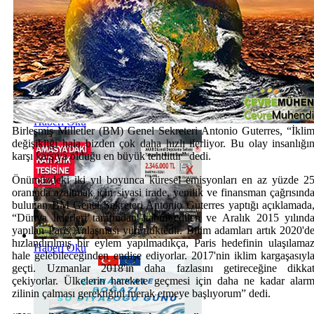
Haberi Oku
Birleşmiş Milletler (BM) Genel Sekreteri Antonio Guterres, “İkli
değişikliği hala bizden çok daha hızlı ilerliyor. Bu olay insanlığı
karşı karşıya olduğu en büyük tehdittir” dedi.
Önümüzdeki iki yıl boyunca küresel emisyonları en az yüzde 2
oranında azaltmak için siyasi irade, yenilik ve finansman çağrısınd
bulunan BM Genel Sekreteri Antonio Guterres yaptığı açıklamada
“Dünya liderleri tarafından kabul edilen ve Aralık 2015 yılınd
yapılan Paris Anlaşması yürürlüktedir. Bilim adamları artık 2020'd
hızlandırılmış bir eylem yapılmadıkça, Paris hedefinin ulaşılama
Haberi Oku
hale gelebileceğinden endişe ediyorlar. 2017'nin iklim kargaşasıyl
geçti. Uzmanlar 2018'in daha fazlasını getireceğine dikka
çekiyorlar. Ülkelerin harekete geçmesi için daha ne kadar alar
zilinin çalması gerektiğini merak etmeye başlıyorum” dedi.