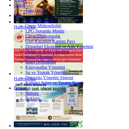
Galeri
Foto Galeri
SSS
Çevre Görevlisi
Çevre Mühendisliği
Haberi Oku
LPG Sorumlu Müdür
Çevre Danışmanlık
Geri Kazanım Katılım Payı
Döngüsel Ekonomi ve Atık Yönetimi
Deniz ve Kıyı Yönetimi
Hava Yönetimi
İklim Değişikliği
Kimyasallar Yönetimi
Su ve Toprak Yönetimi
Depozito Yönetim Sistemi
Haberi Oku
Kirletici Salım ve Taşıma Kaydı
İletişim
İletişim
Reklam