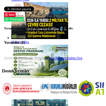
Save
Whatsapp
Yorum yapabilmek için üye olmanız gerekmektedir.
Haberi Oku
Yorumlar (
0
)
Çevre Mühendisliği Portalı
| CevreMuhendisligi.Org
Destekleyenler
Haberi Oku