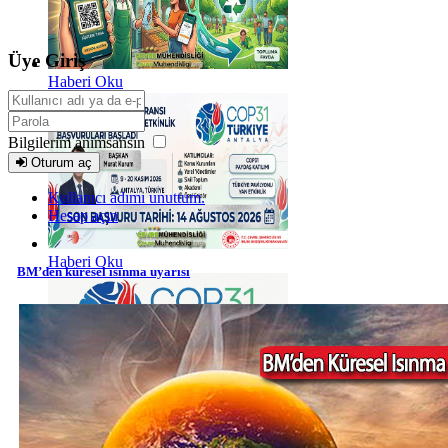
Üye Giriş
Haberi Oku
Bilgilerim anımsansın
Oturum aç
Kullanıcı adımı unuttum.
Hesap açın
Haberi Oku
BM’den küresel ısınma uyarısı
Haberi Oku