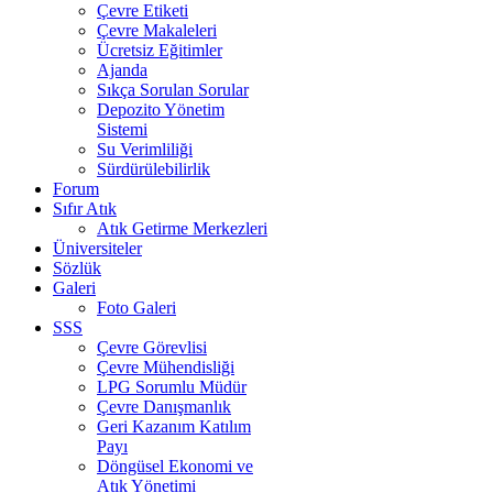
Çevre Etiketi
Çevre Makaleleri
Ücretsiz Eğitimler
Ajanda
Sıkça Sorulan Sorular
Depozito Yönetim
Sistemi
Su Verimliliği
Sürdürülebilirlik
Forum
Sıfır Atık
Atık Getirme Merkezleri
Üniversiteler
Sözlük
Galeri
Foto Galeri
SSS
Çevre Görevlisi
Çevre Mühendisliği
LPG Sorumlu Müdür
Çevre Danışmanlık
Geri Kazanım Katılım
Payı
Döngüsel Ekonomi ve
Atık Yönetimi