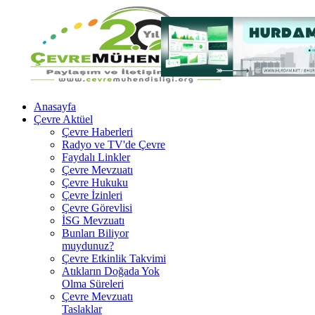
Anasayfa
Çevre Aktüel
Çevre Haberleri
Radyo ve TV'de Çevre
Faydalı Linkler
Çevre Mevzuatı
Çevre Hukuku
Çevre İzinleri
Çevre Görevlisi
İSG Mevzuatı
Bunları Biliyor
muydunuz?
Çevre Etkinlik Takvimi
Atıkların Doğada Yok
Olma Süreleri
Çevre Mevzuatı
Taslaklar