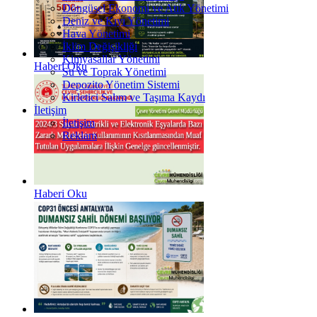
Döngüsel Ekonomi ve Atık Yönetimi
Deniz ve Kıyı Yönetimi
Hava Yönetimi
İklim Değişikliği
Kimyasallar Yönetimi
Haberi Oku
Su ve Toprak Yönetimi
Depozito Yönetim Sistemi
Kirletici Salım ve Taşıma Kaydı
İletişim
İletişim
Reklam
Haberi Oku