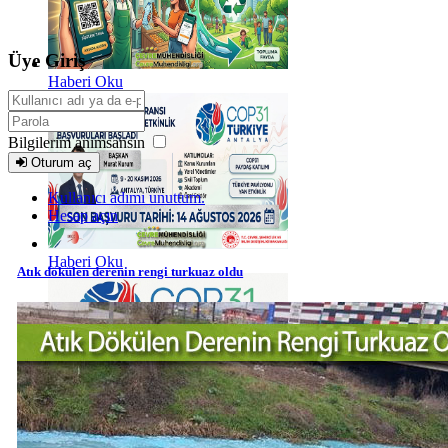
Üye Giriş
Haberi Oku
Bilgilerim anımsansın
Oturum aç
Kullanıcı adımı unuttum.
Hesap açın
Haberi Oku
Atık dökülen derenin rengi turkuaz oldu
Haberi Oku