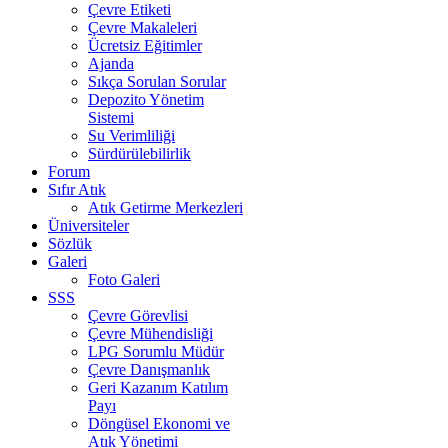
Çevre Etiketi
Çevre Makaleleri
Ücretsiz Eğitimler
Ajanda
Sıkça Sorulan Sorular
Depozito Yönetim
Sistemi
Su Verimliliği
Sürdürülebilirlik
Forum
Sıfır Atık
Atık Getirme Merkezleri
Üniversiteler
Sözlük
Galeri
Foto Galeri
SSS
Çevre Görevlisi
Çevre Mühendisliği
LPG Sorumlu Müdür
Çevre Danışmanlık
Geri Kazanım Katılım
Payı
Döngüsel Ekonomi ve
Atık Yönetimi