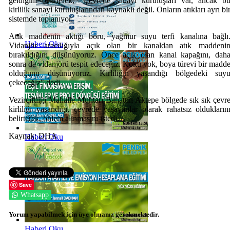
geldiğini belirterek, "Çevrede sanayi kuruluşları var, ancak b
kirlilik sanayi kuruluşlarından kaynaklı değil. Onların atıkları ayrı bi
sistemde toplanıyor.
Atık maddenin aktığı boru, yağmur suyu terfi kanalına bağlı
Haberi Oku
Vidanjör aracılığıyla açık olan bir kanaldan atık maddeni
bırakıldığını düşünüyoruz. Önce açık olan kanal kapağını, dah
sonra da vidanjörü tespit edeceğiz. Koku yok, boya türevi bir madd
olduğunu düşünüyoruz. Kirliliğin yaşandığı bölgedeki suy
çekeceğiz" dedi.
Vezirçiftliği Mahalle Muhtarı Bahattin Aktepe bölgede sık sık çevr
kirliliği yaşandığı, çevrede yaşayanlar olarak rahatsız oldukların
belirterek, önlem alınmasını istedi.
Kaynak: DHA
Haberi Oku
Save
Whatsapp
Yorum yapabilmek için üye olmanız gerekmektedir.
Haberi Oku