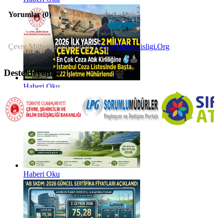
Yorumlar (
0
)
Çevre Mühendisliği Portalı
| CevreMuhendisligi.Org
Destekleyenler
Haberi Oku
Haberi Oku