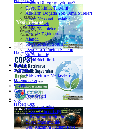
Haberi Oku
Bunları Biliyor muydunuz?
Çevre Etkinlik Takvimi
Atıkların Doğada Yok Olma Süreleri
Çevre Mevzuatı Taslaklar
Çevre Etiketi
Çevre Makaleleri
Ücretsiz Eğitimler
Ajanda
Sıkça Sorulan Sorular
Depozito Yönetim Sistemi
Haberi Oku
Su Verimliliği
Sürdürülebilirlik
Forum
Sıfır Atık
Atık Getirme Merkezleri
Üniversiteler
Sözlük
Galeri
Foto Galeri
SSS
Haberi Oku
Çevre Görevlisi
Çevre Mühendisliği
LPG Sorumlu Müdür
Çevre Danışmanlık
Geri Kazanım Katılım Payı