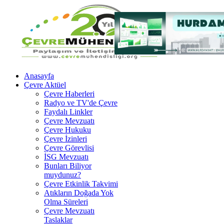
Anasayfa
Çevre Aktüel
Çevre Haberleri
Radyo ve TV'de Çevre
Faydalı Linkler
Çevre Mevzuatı
Çevre Hukuku
Çevre İzinleri
Çevre Görevlisi
İSG Mevzuatı
Bunları Biliyor
muydunuz?
Çevre Etkinlik Takvimi
Atıkların Doğada Yok
Olma Süreleri
Çevre Mevzuatı
Taslaklar