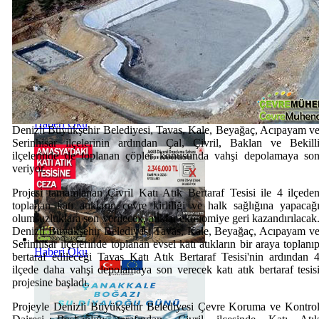
Haberi Oku
Denizli Büyükşehir Belediyesi, Tavas, Kale, Beyağaç, Acıpayam v
Serinhisar ilçelerinin ardından Çal, Çivril, Baklan ve Bekill
ilçelerinde de toplanan çöpler konusunda vahşi depolamaya so
veriyor.
Projesi tamamlanan Çivril Katı Atık Bertaraf Tesisi ile 4 ilçede
toplanan katı atıkların çevre kirliliği ve halk sağlığına yapacağ
olumsuzluklara son verilecek, atıklar ekonomiye geri kazandırılacak
Denizli Büyükşehir Belediyesi Tavas, Kale, Beyağaç, Acıpayam v
Serinhisar ilçelerinde toplanan evsel katı atıkların bir araya toplanı
Haberi Oku
bertaraf edileceği Tavas Katı Atık Bertaraf Tesisi'nin ardından 
ilçede daha vahşi depolamaya son verecek katı atık bertaraf tesis
projesine başladı.
Projeyle Denizli Büyükşehir Belediyesi Çevre Koruma ve Kontro