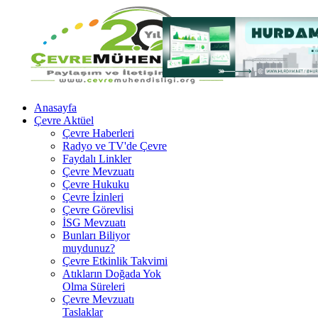
Anasayfa
Çevre Aktüel
Çevre Haberleri
Radyo ve TV'de Çevre
Faydalı Linkler
Çevre Mevzuatı
Çevre Hukuku
Çevre İzinleri
Çevre Görevlisi
İSG Mevzuatı
Bunları Biliyor
muydunuz?
Çevre Etkinlik Takvimi
Atıkların Doğada Yok
Olma Süreleri
Çevre Mevzuatı
Taslaklar