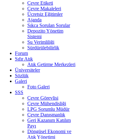
Çevre Etiketi
Çevre Makaleleri
Ücretsiz Eğitimler
Ajanda
Sıkça Sorulan Sorular
Depozito Yönetim
Sistemi
Su Verimliliği
Sürdürülebilirlik
Forum
Sıfır Atık
Atık Getirme Merkezleri
Üniversiteler
Sözlük
Galeri
Foto Galeri
SSS
Çevre Görevlisi
Çevre Mühendisliği
LPG Sorumlu Müdür
Çevre Danışmanlık
Geri Kazanım Katılım
Payı
Döngüsel Ekonomi ve
Atık Yönetimi