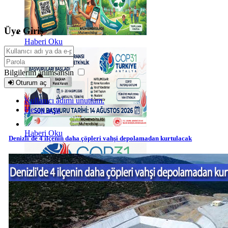
Üye Giriş
Haberi Oku
Bilgilerim anımsansın
Oturum aç
Kullanıcı adımı unuttum.
Hesap açın
Haberi Oku
Denizli'de 4 ilçenin daha çöpleri vahşi depolamadan kurtulacak
Haberi Oku