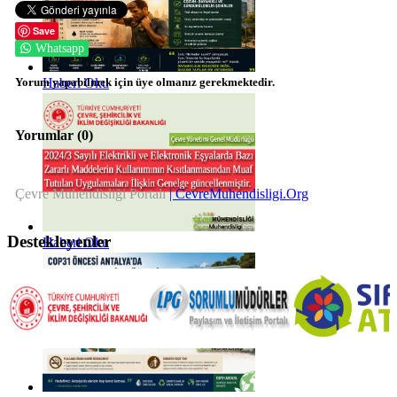
Save
Whatsapp
Yorum yapabilmek için üye olmanız gerekmektedir.
Haberi Oku
Yorumlar (
0
)
Çevre Mühendisliği Portalı
| CevreMuhendisligi.Org
Destekleyenler
Haberi Oku