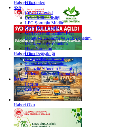
Foto Galeri
Haberi Oku
SSS
Çevre Görevlisi
Çevre Mühendisliği
LPG Sorumlu Müdür
Çevre Danışmanlık
Geri Kazanım Katılım Payı
Döngüsel Ekonomi ve Atık Yönetimi
Deniz ve Kıyı Yönetimi
Hava Yönetimi
İklim Değişikliği
Haberi Oku
Kimyasallar Yönetimi
Su ve Toprak Yönetimi
Depozito Yönetim Sistemi
Kirletici Salım ve Taşıma Kaydı
İletişim
İletişim
Reklam
Haberi Oku