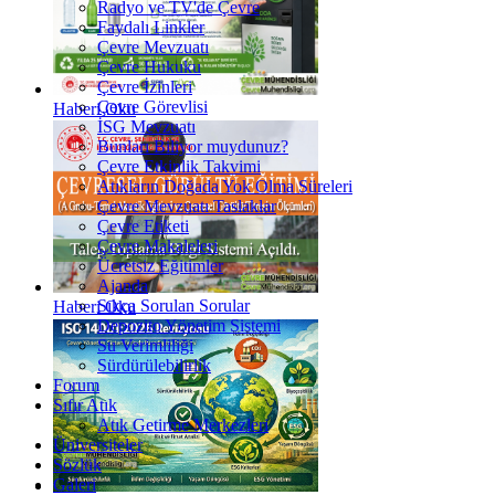
Radyo ve TV'de Çevre
Faydalı Linkler
Çevre Mevzuatı
Çevre Hukuku
Çevre İzinleri
Çevre Görevlisi
Haberi Oku
İSG Mevzuatı
Bunları Biliyor muydunuz?
Çevre Etkinlik Takvimi
Atıkların Doğada Yok Olma Süreleri
Çevre Mevzuatı Taslaklar
Çevre Etiketi
Çevre Makaleleri
Ücretsiz Eğitimler
Ajanda
Sıkça Sorulan Sorular
Haberi Oku
Depozito Yönetim Sistemi
Su Verimliliği
Sürdürülebilirlik
Forum
Sıfır Atık
Atık Getirme Merkezleri
Üniversiteler
Sözlük
Galeri