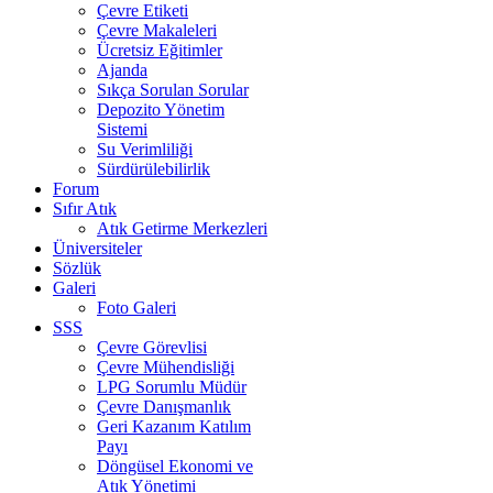
Çevre Etiketi
Çevre Makaleleri
Ücretsiz Eğitimler
Ajanda
Sıkça Sorulan Sorular
Depozito Yönetim
Sistemi
Su Verimliliği
Sürdürülebilirlik
Forum
Sıfır Atık
Atık Getirme Merkezleri
Üniversiteler
Sözlük
Galeri
Foto Galeri
SSS
Çevre Görevlisi
Çevre Mühendisliği
LPG Sorumlu Müdür
Çevre Danışmanlık
Geri Kazanım Katılım
Payı
Döngüsel Ekonomi ve
Atık Yönetimi