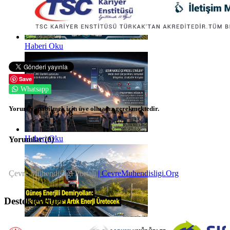
Haberi Oku
Save
Whatsapp
Yorum yapabilmek için üye olmanız gerekmektedir.
Haberi Oku
Yorumlar (
0
)
Çevre Mühendisliği Portalı
| CevreMuhendisligi.Org
Destekleyenler