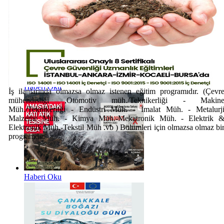
Haberi Oku
İş ilanlarında olmazsa olmaz istenen eğitim programıdır. (Çevr
mühendisliği ,Otomotiv müh./Teknikerliği - Makin
Müh./Teknikerliği - Endüstri Müh. - İmalat Müh. - Metalurj
Malzeme Müh. - Kimya Müh.-Mekatronik Müh. - Elektrik 
Elektronik Müh.-Tekstil Müh .vb ) Bölümleri için olmazsa olmaz bi
programdır.
Haberi Oku