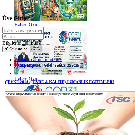
Üye Giriş
Haberi Oku
Bilgilerim anımsansın
Oturum aç
Kullanıcı adımı unuttum.
Hesap açın
Haberi Oku
ÇEVKE 2018 (ÇEVRE & KALİTE) UZMANLIK EĞİTİMLERİ
Haberi Oku