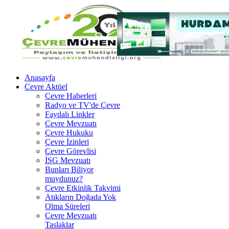
Anasayfa
Çevre Aktüel
Çevre Haberleri
Radyo ve TV'de Çevre
Faydalı Linkler
Çevre Mevzuatı
Çevre Hukuku
Çevre İzinleri
Çevre Görevlisi
İSG Mevzuatı
Bunları Biliyor
muydunuz?
Çevre Etkinlik Takvimi
Atıkların Doğada Yok
Olma Süreleri
Çevre Mevzuatı
Taslaklar