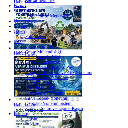
Sürdürülebilirlik
Haberi Oku
Forum
Sıfır Atık
Atık Getirme Merkezleri
Üniversiteler
Sözlük
Galeri
Foto Galeri
SSS
Çevre Görevlisi
Çevre Mühendisliği
Haberi Oku
LPG Sorumlu Müdür
Çevre Danışmanlık
Geri Kazanım Katılım Payı
Döngüsel Ekonomi ve Atık Yönetimi
Deniz ve Kıyı Yönetimi
Hava Yönetimi
İklim Değişikliği
Kimyasallar Yönetimi
Su ve Toprak Yönetimi
Depozito Yönetim Sistemi
Haberi Oku
Kirletici Salım ve Taşıma Kaydı
İletişim
İletişim
Reklam