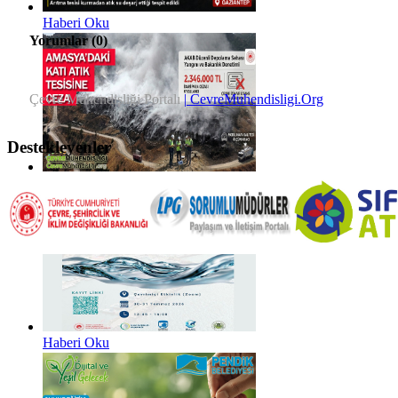
Haberi Oku
Yorumlar (
0
)
Çevre Mühendisliği Portalı
| CevreMuhendisligi.Org
Destekleyenler
Haberi Oku
Haberi Oku