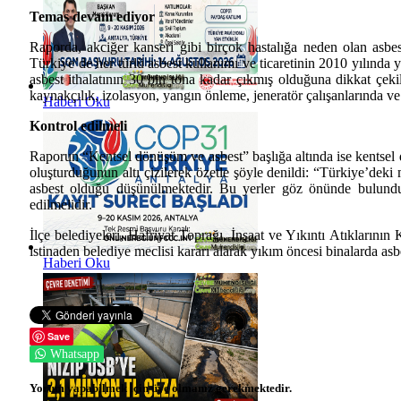
Temas devam ediyor
Raporda, akciğer kanseri gibi birçok hastalığa neden olan asbes
Türkiye’de her türlü asbest kullanımı ve ticaretinin 2010 yılında 
asbest ithalatının 30 bin tona kadar çıkmış olduğuna dikkat çekil
kaynakçılık, izolasyon, yangın önleme, jeneratör çalışanlarında ve
Haberi Oku
Kontrol edilmeli
Raporun “Kentsel dönüşüm ve asbest” başlığa altında ise kentsel 
oluşturduğunun altı çizilerek özetle şöyle denildi: “Türkiye’deki
asbest olduğu düşünülmektedir. Bu yerler göz önünde bulundurul
edilmelidir.
İlçe belediyeleri, Hafriyat Toprağı, İnşaat ve Yıkıntı Atıkları
istinaden belediye meclisi kararı alarak yıkım öncesi binalarda as
Haberi Oku
Save
Whatsapp
Yorum yapabilmek için üye olmanız gerekmektedir.