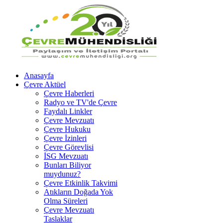
Anasayfa
Çevre Aktüel
Çevre Haberleri
Radyo ve TV'de Çevre
Faydalı Linkler
Çevre Mevzuatı
Çevre Hukuku
Çevre İzinleri
Çevre Görevlisi
İSG Mevzuatı
Bunları Biliyor
muydunuz?
Çevre Etkinlik Takvimi
Atıkların Doğada Yok
Olma Süreleri
Çevre Mevzuatı
Taslaklar