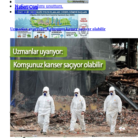
Kullanıcı adımı unuttum.
Haberi Oku
Haberi Oku
Hesap açın
Uzmanlar uyarıyor: Komşunuz kanser saçıyor olabilir
Haberi Oku
Haberi Oku