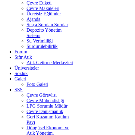
Çevre Etiketi
Çevre Makaleleri
Ücretsiz Eğitimler
Ajanda
Sıkça Sorulan Sorular
Depozito Yönetim
Sistemi
Su Verimliliği
Sürdürülebilirlik
Forum
Sıfır Atık
Atık Getirme Merkezleri
Üniversiteler
Sözlük
Galeri
Foto Galeri
SSS
Çevre Görevlisi
Çevre Mühendisliği
LPG Sorumlu Müdür
Çevre Danışmanlık
Geri Kazanım Katılım
Payı
Döngüsel Ekonomi ve
Atık Yönetimi