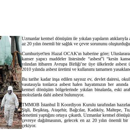
Uzmanlar kentsel dönüşüm ile yıkılan yapıların atıklarıyla 
az 20 yılın önemli bir sağlık ve çevre sorununu oluşturduğ
Cumhuriyet'ten Hazal OCAK'ın haberine göre; Uluslarara
kanser yapıcı maddeler listesinde “asbest”i “kesin kans
yılından itibaren Avrupa Birliği’ne üye ülkelerde asbest 
2010 yılında asbest üretimi ve kullanımı tamamen yasakland
Bu tarihe kadar inşa edilen sayısız ev, devlet dairesi, oku
vasıtasıyla tonlarca asbest halen hayatımızın her anında 
kentsel dönüşüm bölgelerinde yıkılan binalarda, eski arab
molozlarda dahi asbest bulunuyor.
TMMOB İstanbul İl Koordiyon Kurulu tarafından hazırlan
Şişli, Beşiktaş, Ataşehir, Bağcılar, Kadıköy, Maltepe, 
denetimi yaptığını ortaya çıkardı. Uzmanlar kentsel dönüşü 
çevreye dağılmasının, gelecek en az 20 yılın önemli bir
çekiyor.