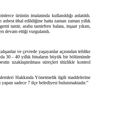
lerce ürünün imalatında kullanıldığı anlatıldı.
n asbest ithal edildiğine hatta zaman zaman yıllık
gemi tamir, araba tamirfren balata, inşaat yıkım,
len devam ettiği vurgulandı.
lışanlar ve çevrede yaşayanlar açısından tehlike
a da 30 - 40 yıllık binaların büyük bir bölümünde
n uzaklaştırılması süreçleri titizlikle kontrol
Önlemleri Hakkında Yönetmelik ilgili maddelerine
i yapan sadece 7 ilçe belediyesi bulunmaktadır.”