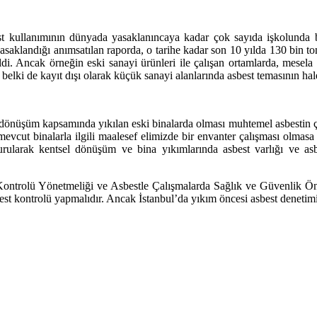
t kullanımının dünyada yasaklanıncaya kadar çok sayıda işkolunda bin
yasaklandığı anımsatılan raporda, o tarihe kadar son 10 yılda 130 bin to
di. Ancak örneğin eski sanayi ürünleri ile çalışan ortamlarda, mesela 
 belki de kayıt dışı olarak küçük sanayi alanlarında asbest temasının ha
dönüşüm kapsamında yıkılan eski binalarda olması muhtemel asbestin ça
 mevcut binalarla ilgili maalesef elimizde bir envanter çalışması olmas
arak kentsel dönüşüm ve bina yıkımlarında asbest varlığı ve asbesti
nın Kontrolü Yönetmeliği ve Asbestle Çalışmalarda Sağlık ve Güvenlik 
best kontrolü yapmalıdır. Ancak İstanbul’da yıkım öncesi asbest denetim