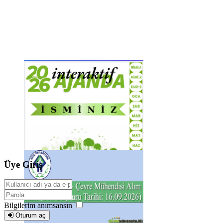
Üye Giriş
Bilgilerim anımsansın
Oturum aç