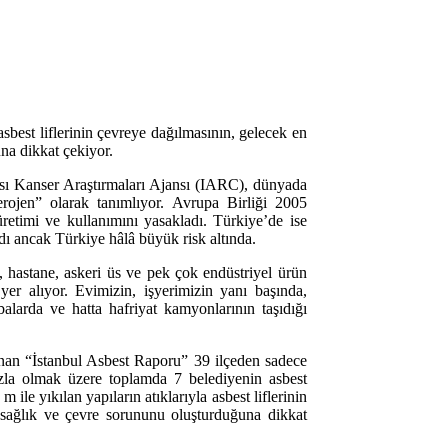
asbest liflerinin çevreye dağılmasının, gelecek en
una dikkat çekiyor.
sı Kanser Araştırmaları Ajansı (IARC), dünyada
erojen” olarak tanımlıyor. Avrupa Birliği 2005
üretimi ve kullanımını yasakladı. Türkiye’de ise
ı ancak Türkiye hâlâ büyük risk altında.
l, hastane, askeri üs ve pek çok endüstriyel ürün
yer alıyor. Evimizin, işyerimizin yanı başında,
alarda ve hatta hafriyat kamyonlarının taşıdığı
an “İstanbul Asbest Raporu” 39 ilçeden sadece
Tuzla olmak üzere toplamda 7 belediyenin asbest
m ile yıkılan yapıların atıklarıyla asbest liflerinin
 sağlık ve çevre sorununu oluşturduğuna dikkat