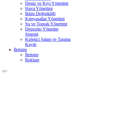
Deniz ve Kıyı Yönetimi
Hava Yönetimi
İklim Değişikliği
Kimyasallar Yönetimi
Su ve Toprak Yönetimi
Depozito Yönetim
Sistemi
Kirletici Salım ve Taşıma
Kaydı
İletişim
İletişim
Reklam