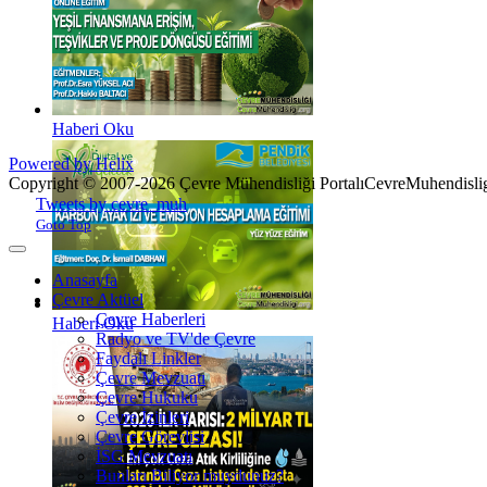
Haberi Oku
Powered by Helix
Copyright © 2007-2026 Çevre Mühendisliği Portalı
CevreMuhendislig
Joomla! 3 Templates
Tweets by cevre_muh
Goto Top
Anasayfa
Çevre Aktüel
Çevre Haberleri
Haberi Oku
Radyo ve TV'de Çevre
Faydalı Linkler
Çevre Mevzuatı
Çevre Hukuku
Çevre İzinleri
Çevre Görevlisi
İSG Mevzuatı
Bunları Biliyor muydunuz?