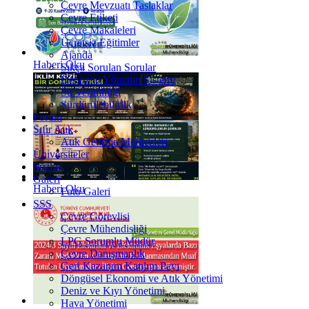
Çevre Mevzuatı Taslaklar
Çevre Etiketi
Çevre Makaleleri
Ücretsiz Eğitimler
Ajanda
Haberi Oku
Sıkça Sorulan Sorular
Depozito Yönetim Sistemi
Su Verimliliği
Sürdürülebilirlik
Forum
Sıfır Atık
Atık Getirme Merkezleri
Üniversiteler
Sözlük
Galeri
Haberi Oku
Foto Galeri
SSS
Çevre Görevlisi
Çevre Mühendisliği
LPG Sorumlu Müdür
Çevre Danışmanlık
Geri Kazanım Katılım Payı
Döngüsel Ekonomi ve Atık Yönetimi
Deniz ve Kıyı Yönetimi
Hava Yönetimi