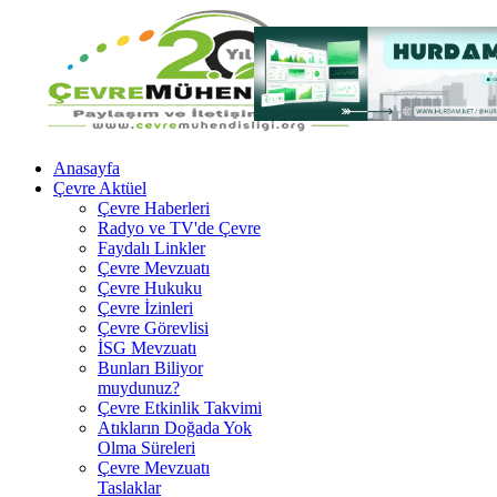
Anasayfa
Çevre Aktüel
Çevre Haberleri
Radyo ve TV'de Çevre
Faydalı Linkler
Çevre Mevzuatı
Çevre Hukuku
Çevre İzinleri
Çevre Görevlisi
İSG Mevzuatı
Bunları Biliyor
muydunuz?
Çevre Etkinlik Takvimi
Atıkların Doğada Yok
Olma Süreleri
Çevre Mevzuatı
Taslaklar