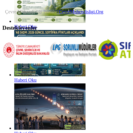
Çevre Mühendisliği Portalı
| CevreMuhendisligi.Org
Haberi Oku
Destekleyenler
Haberi Oku