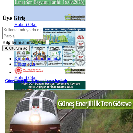
Üye Giriş
Haberi Oku
Bilgilerim anımsansın
Oturum aç
Kullanıcı adımı unuttum.
Hesap açın
Haberi Oku
Güneş enerjili ilk tren göreve başladı
Haberi Oku