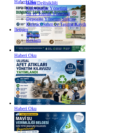
Haberi Oku
İklim Değişikliği
Kimyasallar Yönetimi
Su ve Toprak Yönetimi
Depozito Yönetim Sistemi
Kirletici Salım ve Taşıma Kaydı
İletişim
İletişim
Reklam
Haberi Oku
Haberi Oku