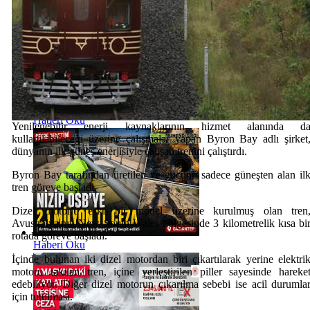
Haberi Oku
Yenilenebilir enerji kaynaklarının hizmet alanında d
kullanılabileceği üzerine çalışmalar yapan Byron Bay adlı şirket
dünyanın ilk güneş enerjisiyle çalışan trenini çalıştırdı.
Byron Bay tarafından üretilen ve gücünü sadece güneşten alan il
tren göreve başladı.
Dizel motorlu eski bir model üzerine kurulmuş olan tren
Avustralya'nın New South Wales bölgesinde 3 kilometrelik kısa bi
rotada göreve başladı.
Haberi Oku
İçinde bulunan iki dizel motordan biri çıkartılarak yerine elektri
motoru takılan tren, içine yerleştirilen piller sayesinde hareke
edebiliyor. Diğer dizel motorun çıkarılma sebebi ise acil durumla
için tutulması.