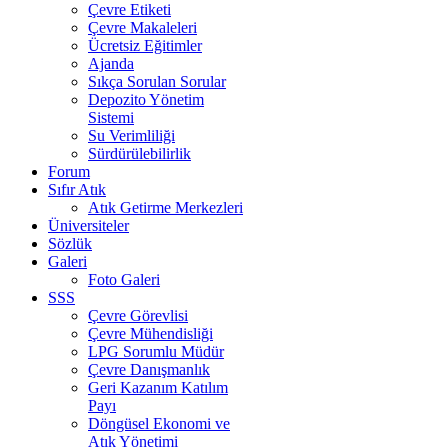
Çevre Etiketi
Çevre Makaleleri
Ücretsiz Eğitimler
Ajanda
Sıkça Sorulan Sorular
Depozito Yönetim
Sistemi
Su Verimliliği
Sürdürülebilirlik
Forum
Sıfır Atık
Atık Getirme Merkezleri
Üniversiteler
Sözlük
Galeri
Foto Galeri
SSS
Çevre Görevlisi
Çevre Mühendisliği
LPG Sorumlu Müdür
Çevre Danışmanlık
Geri Kazanım Katılım
Payı
Döngüsel Ekonomi ve
Atık Yönetimi