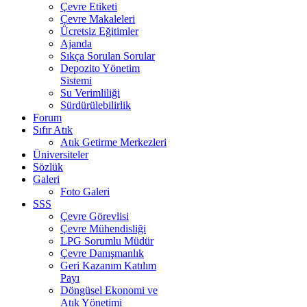
Çevre Etiketi
Çevre Makaleleri
Ücretsiz Eğitimler
Ajanda
Sıkça Sorulan Sorular
Depozito Yönetim
Sistemi
Su Verimliliği
Sürdürülebilirlik
Forum
Sıfır Atık
Atık Getirme Merkezleri
Üniversiteler
Sözlük
Galeri
Foto Galeri
SSS
Çevre Görevlisi
Çevre Mühendisliği
LPG Sorumlu Müdür
Çevre Danışmanlık
Geri Kazanım Katılım
Payı
Döngüsel Ekonomi ve
Atık Yönetimi