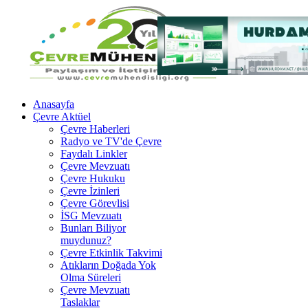
Anasayfa
Çevre Aktüel
Çevre Haberleri
Radyo ve TV'de Çevre
Faydalı Linkler
Çevre Mevzuatı
Çevre Hukuku
Çevre İzinleri
Çevre Görevlisi
İSG Mevzuatı
Bunları Biliyor
muydunuz?
Çevre Etkinlik Takvimi
Atıkların Doğada Yok
Olma Süreleri
Çevre Mevzuatı
Taslaklar