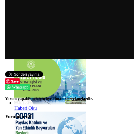
Haberi Oku
Haberi Oku
Save
Whatsapp
Yorum yapabilmek için üye olmanız gerekmektedir.
Haberi Oku
Yorumlar (
0
)