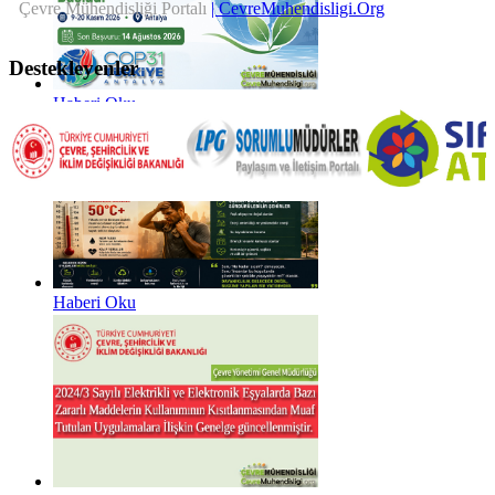
Çevre Mühendisliği Portalı
| CevreMuhendisligi.Org
Destekleyenler
Haberi Oku
Haberi Oku