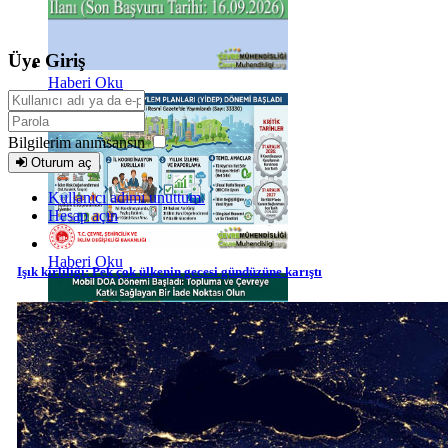
Üye Giriş
Haberi Oku
Bilgilerim anımsansın
Oturum aç
Kullanıcı adımı unuttum.
Hesap açın
Haberi Oku
Işık kirliliği: Pek çok ülkenin gecesi gündüzüne karıştı
Haberi Oku