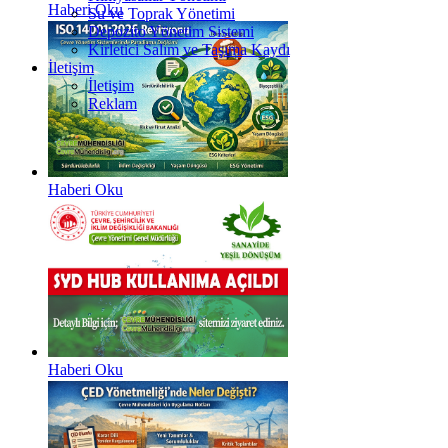
Haberi Oku
Su ve Toprak Yönetimi
Depozito Yönetim Sistemi
Kirletici Salım ve Taşıma Kaydı
İletişim
İletişim
Reklam
Haberi Oku
Haberi Oku