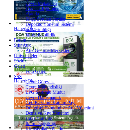
Çevre Makaleleri
Ücretsiz Eğitimler
Ajanda
Sıkça Sorulan Sorular
Depozito Yönetim Sistemi
Haberi Oku
Su Verimliliği
Sürdürülebilirlik
Forum
Sıfır Atık
Atık Getirme Merkezleri
Üniversiteler
Sözlük
Galeri
Foto Galeri
SSS
Haberi Oku
Çevre Görevlisi
Çevre Mühendisliği
LPG Sorumlu Müdür
Çevre Danışmanlık
Geri Kazanım Katılım Payı
Döngüsel Ekonomi ve Atık Yönetimi
Deniz ve Kıyı Yönetimi
Hava Yönetimi
İklim Değişikliği
Kimyasallar Yönetimi