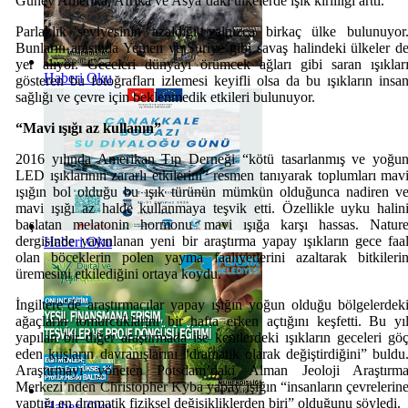
Güney Amerika, Afrika ve Asya’daki ülkelerde ışık kirliliği arttı.
Parlaklık seviyesinin azaldığı yalnızca birkaç ülke bulunuyor
Bunların arasında Yemen ve Suriye gibi savaş halindeki ülkeler d
yer alıyor. Geceleri dünyayı örümcek ağları gibi saran ışıklar
Haberi Oku
gösteren bu fotoğrafları izlemesi keyifli olsa da bu ışıkların insa
sağlığı ve çevre için beklenmedik etkileri bulunuyor.
“Mavi ışığı az kullanın”
2016 yılında Amerikan Tıp Derneği “kötü tasarlanmış ve yoğu
LED ışıklarının zararlı etkilerini” resmen tanıyarak toplumları mav
ışığın bol olduğu bu ışık türünün mümkün olduğunca nadiren v
mavi ışığı az halde kullanmaya teşvik etti. Özellikle uyku halin
başlatan melatonin hormonu mavi ışığa karşı hassas. Natur
dergisinde yayınlanan yeni bir araştırma yapay ışıkların gece faa
Haberi Oku
olan böceklerin polen yayma faaliyetlerini azaltarak bitkileri
üremesini etkilediğini ortaya koydu.
İngiltere’de araştırmacılar yapay ışığın yoğun olduğu bölgelerdek
ağaçların tomurcuklarını bir hafta erken açtığını keşfetti. Bu yı
yapılan bir diğer araştırmada ise kentlerdeki ışıkların geceleri gö
eden kuşların davranışlarını “dramatik olarak değiştirdiğini” buldu
Araştırmayı yöneten Potsdam’daki Alman Jeoloji Araştırm
Merkezi’nden Christopher Kyba yapay ışığın “insanların çevrelerin
yaptığı en dramatik fiziksel değişikliklerden biri” olduğunu söyledi.
Haberi Oku