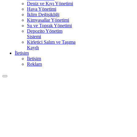
Deniz ve Kıyı Yönetimi
Hava Yönetimi
İklim Değişikliği
Kimyasallar Yönetimi
Su ve Toprak Yönetimi
Depozito Yönetim
Sistemi
Kirletici Salım ve Taşıma
Kaydı
İletişim
İletişim
Reklam