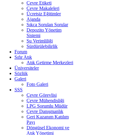
Çevre Etiketi
Çevre Makaleleri
Ücretsiz Eğitimler
Ajanda
Sıkça Sorulan Sorular
Depozito Yönetim
Sistemi
Su Verimliliği
Sürdürülebilirlik
Forum
Sıfır Atık
Atık Getirme Merkezleri
Üniversiteler
Sözlük
Galeri
Foto Galeri
SSS
Çevre Görevlisi
Çevre Mühendisliği
LPG Sorumlu Müdür
Çevre Danışmanlık
Geri Kazanım Katılım
Payı
Döngüsel Ekonomi ve
Atık Yönetimi