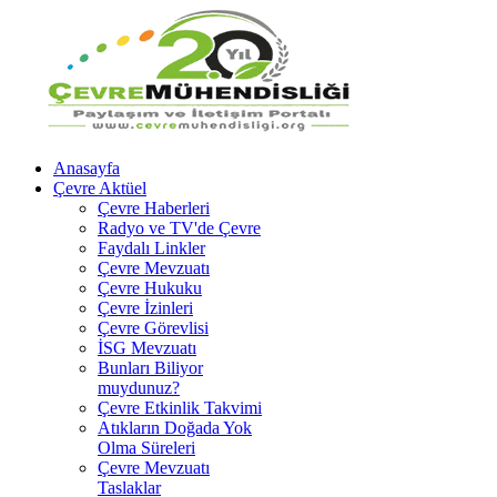
Anasayfa
Çevre Aktüel
Çevre Haberleri
Radyo ve TV'de Çevre
Faydalı Linkler
Çevre Mevzuatı
Çevre Hukuku
Çevre İzinleri
Çevre Görevlisi
İSG Mevzuatı
Bunları Biliyor
muydunuz?
Çevre Etkinlik Takvimi
Atıkların Doğada Yok
Olma Süreleri
Çevre Mevzuatı
Taslaklar