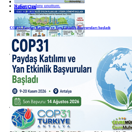
Kullanıcı adımı unuttum.
Haberi Oku
Haberi Oku
Hesap açın
COP31 Paydaş Katılımı ve Yan Etkinlik Başvuruları başladı
Haberi Oku
Haberi Oku