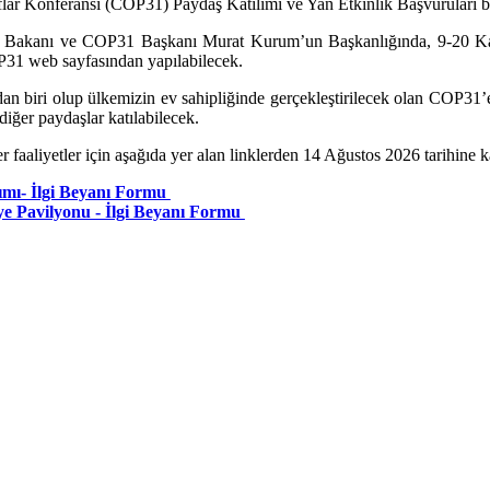
aflar Konferansı (COP31) Paydaş Katılımı ve Yan Etkinlik Başvuruları b
liği Bakanı ve COP31 Başkanı Murat Kurum’un Başkanlığında, 9-20 Ka
P31 web sayfasından yapılabilecek.
n biri olup ülkemizin ev sahipliğinde gerçekleştirilecek olan COP31’e
 diğer paydaşlar katılabilecek.
r faaliyetler için aşağıda yer alan linklerden 14 Ağustos 2026 tarihine 
mı- İlgi Beyanı Formu
 Pavilyonu - İlgi Beyanı Formu