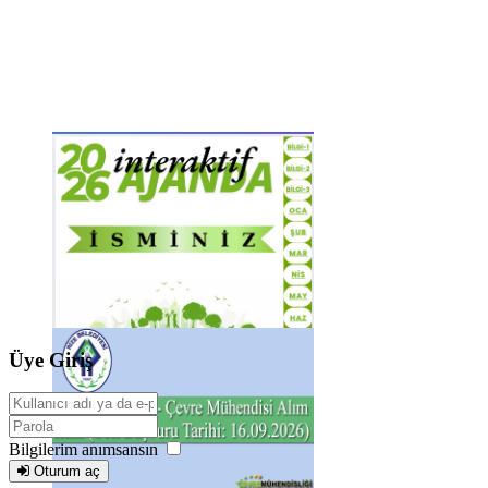
Üye Giriş
Bilgilerim anımsansın
Oturum aç