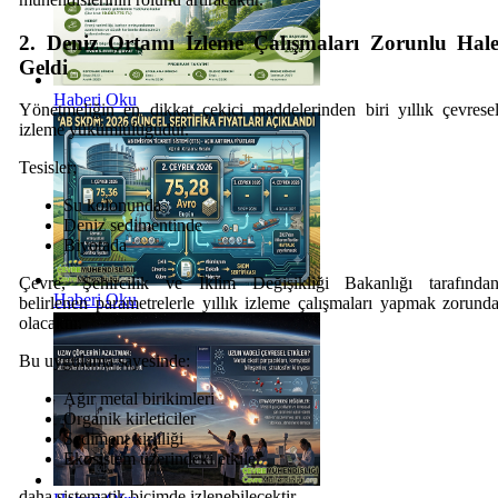
2. Deniz Ortamı İzleme Çalışmaları Zorunlu Hal
Geldi
Haberi Oku
Yönetmeliğin en dikkat çekici maddelerinden biri yıllık çevrese
izleme yükümlülüğüdür.
Tesisler;
Su kolonunda
Deniz sedimentinde
Biyotada
Çevre, Şehircilik ve İklim Değişikliği Bakanlığı tarafında
Haberi Oku
belirlenen parametrelerle yıllık izleme çalışmaları yapmak zorund
olacaktır.
Bu uygulama sayesinde:
Ağır metal birikimleri
Organik kirleticiler
Sediment kirliliği
Ekosistem üzerindeki etkiler
daha sistematik biçimde izlenebilecektir.