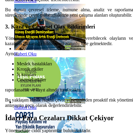
Haberi Oku
Bu durum çevresel izleme, numune alma, analiz ve raporlam
süreçlerinde çevre mühendislerine yeni çalışma alanları oluşturabilir.
3. Kaza ve Çevresel Olay Bildirimleri
Yönetmelik kapsamında çevreye zarar verebilecek olayların v
kazaların Bakanlığa bildirilmesi zorunlu hale gelmektedir.
Ayrıca;
Haberi Oku
Meslek hastalıkları
Kronik etkiler
İş kazaları
Çevresel etkiler
raporlanacak ve kayıt altında tutulacaktır.
Bu yaklaşım klasik reaktif çevre yönetiminden proaktif risk yönetim
anlayışına geçiş olarak değerlendirilebilir.
Haberi Oku
İdari Para Cezaları Dikkat Çekiyor
Yönetmelikte ciddi yaptırımlar bulunmaktadır.