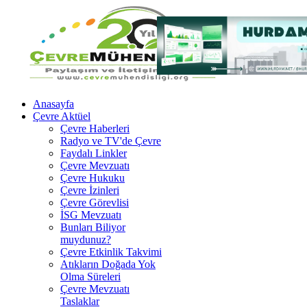
Anasayfa
Çevre Aktüel
Çevre Haberleri
Radyo ve TV'de Çevre
Faydalı Linkler
Çevre Mevzuatı
Çevre Hukuku
Çevre İzinleri
Çevre Görevlisi
İSG Mevzuatı
Bunları Biliyor
muydunuz?
Çevre Etkinlik Takvimi
Atıkların Doğada Yok
Olma Süreleri
Çevre Mevzuatı
Taslaklar