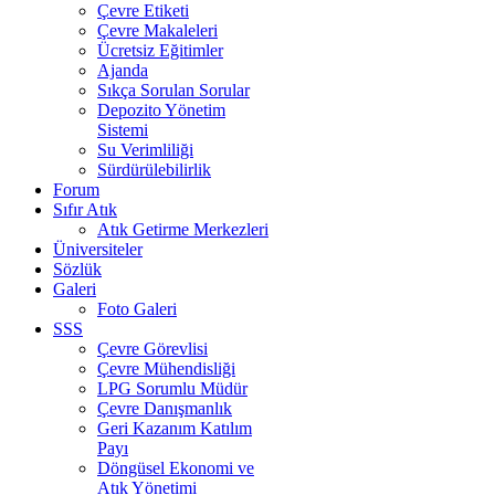
Çevre Etiketi
Çevre Makaleleri
Ücretsiz Eğitimler
Ajanda
Sıkça Sorulan Sorular
Depozito Yönetim
Sistemi
Su Verimliliği
Sürdürülebilirlik
Forum
Sıfır Atık
Atık Getirme Merkezleri
Üniversiteler
Sözlük
Galeri
Foto Galeri
SSS
Çevre Görevlisi
Çevre Mühendisliği
LPG Sorumlu Müdür
Çevre Danışmanlık
Geri Kazanım Katılım
Payı
Döngüsel Ekonomi ve
Atık Yönetimi