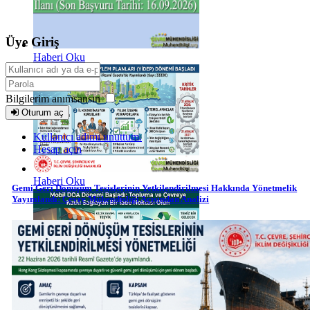
Üye Giriş
Haberi Oku
Bilgilerim anımsansın
Oturum aç
Kullanıcı adımı unuttum.
Hesap açın
Haberi Oku
Gemi Geri Dönüşüm Tesislerinin Yetkilendirilmesi Hakkında Yönetmelik
Yayımlandı: Çevre Mühendisliği Açısından Analizi
Haberi Oku