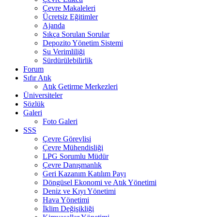
Çevre Makaleleri
Ücretsiz Eğitimler
Ajanda
Sıkça Sorulan Sorular
Depozito Yönetim Sistemi
Su Verimliliği
Sürdürülebilirlik
Forum
Sıfır Atık
Atık Getirme Merkezleri
Üniversiteler
Sözlük
Galeri
Foto Galeri
SSS
Çevre Görevlisi
Çevre Mühendisliği
LPG Sorumlu Müdür
Çevre Danışmanlık
Geri Kazanım Katılım Payı
Döngüsel Ekonomi ve Atık Yönetimi
Deniz ve Kıyı Yönetimi
Hava Yönetimi
İklim Değişikliği