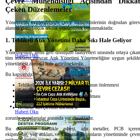
Çevre Mühendisliği Açısından Dikka
Çeken Düzenlemeler
Yönetmelik incelendiğinde çevre mühendislerinin doğrudan göre
alanına giren birçok teknik yükümlülük bulunmaktadır.
1. Tehlikeli Atık Yönetimi Daha Sıkı Hale Geliyor
Yönetmelikte, gemi geri dönüşüm faaliyetleri sırasında ortaya çıka
Haberi Oku
tüm atıkların mevcut Atık Yönetimi Yönetmeliğine uygun şekild
yönetilmesi zorunlu hale getirilmektedir.
Bu kapsamda:
Tehlikeli maddelerin çevreye salınımının önlenmesi
Sızdırmaz yüzeylerde işlem yapılması
Geçici depolama alanlarının oluşturulması
Atıkların kayıt altına alınması
Bertaraf süreçlerinin izlenmesi
Haberi Oku
zorunlu uygulamalar arasında yer almaktadır.
Bu düzenleme özellikle asbest, ağır metaller, PCB içere
ekipmanlar, yağ atıkları ve kimyasal kalıntıların yönetiminde çevr
mühendislerinin rolünü artıracaktır.