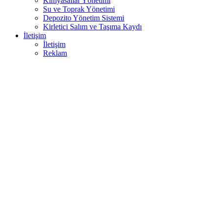
Kimyasallar Yönetimi
Su ve Toprak Yönetimi
Depozito Yönetim Sistemi
Kirletici Salım ve Taşıma Kaydı
İletişim
İletişim
Reklam