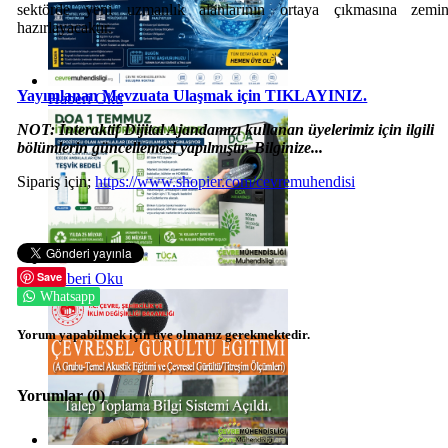
sektörde yeni uzmanlık alanlarının ortaya çıkmasına zemi
hazırlayacaktır.
Yayımlanan Mevzuata Ulaşmak için TIKLAYINIZ.
Haberi Oku
NOT: İnteraktif Dijital Ajandamızı kullanan üyelerimiz için ilgili
bölümlerin güncellemesi yapılmıştır. Bilginize...
Sipariş için;
https://www.shopier.com/cevremuhendisi
Save
Haberi Oku
Whatsapp
Yorum yapabilmek için üye olmanız gerekmektedir.
Yorumlar (
0
)