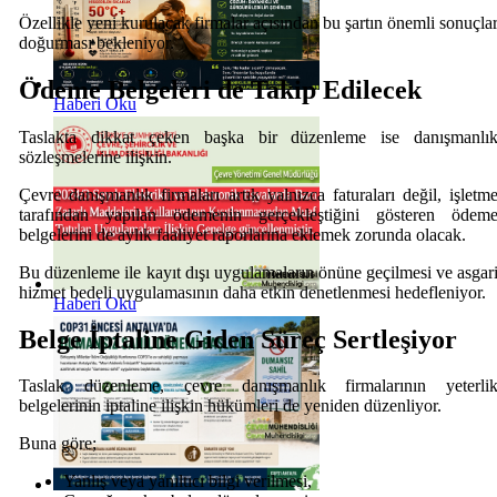
Özellikle yeni kurulacak firmalar açısından bu şartın önemli sonuçla
doğurması bekleniyor.
Ödeme Belgeleri de Takip Edilecek
Haberi Oku
Taslakta dikkat çeken başka bir düzenleme ise danışmanlı
sözleşmelerine ilişkin.
Çevre danışmanlık firmaları artık yalnızca faturaları değil, işletm
tarafından yapılan ödemenin gerçekleştiğini gösteren ödem
belgelerini de aylık faaliyet raporlarına eklemek zorunda olacak.
Bu düzenleme ile kayıt dışı uygulamaların önüne geçilmesi ve asgar
hizmet bedeli uygulamasının daha etkin denetlenmesi hedefleniyor.
Haberi Oku
Belge İptaline Giden Süreç Sertleşiyor
Taslak düzenleme, çevre danışmanlık firmalarının yeterli
belgelerinin iptaline ilişkin hükümleri de yeniden düzenliyor.
Buna göre;
Yanlış veya yanıltıcı bilgi verilmesi,