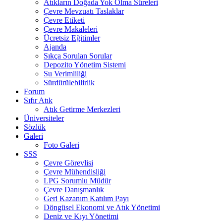
Atıkların Doğada Yok Olma Süreleri
Çevre Mevzuatı Taslaklar
Çevre Etiketi
Çevre Makaleleri
Ücretsiz Eğitimler
Ajanda
Sıkça Sorulan Sorular
Depozito Yönetim Sistemi
Su Verimliliği
Sürdürülebilirlik
Forum
Sıfır Atık
Atık Getirme Merkezleri
Üniversiteler
Sözlük
Galeri
Foto Galeri
SSS
Çevre Görevlisi
Çevre Mühendisliği
LPG Sorumlu Müdür
Çevre Danışmanlık
Geri Kazanım Katılım Payı
Döngüsel Ekonomi ve Atık Yönetimi
Deniz ve Kıyı Yönetimi