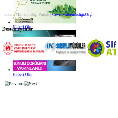
Çevre Mühendisliği Portalı
| CevreMuhendisligi.Org
Haberi Oku
Destekleyenler
Haberi Oku