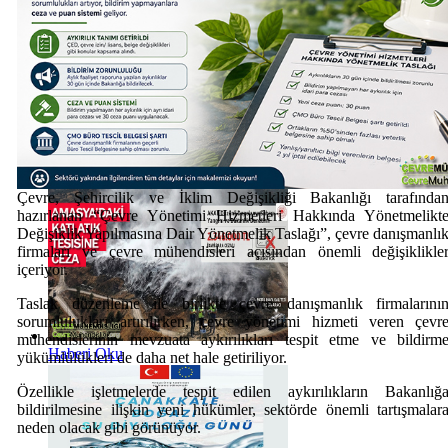
Haberi Oku
Çevre, Şehircilik ve İklim Değişikliği Bakanlığı tarafında
hazırlanan “Çevre Yönetimi Hizmetleri Hakkında Yönetmelikt
Değişiklik Yapılmasına Dair Yönetmelik Taslağı”, çevre danışmanlı
firmaları ve çevre mühendisleri açısından önemli değişiklikle
içeriyor.
Taslak düzenleme ile birlikte çevre danışmanlık firmalarını
sorumlulukları artırılırken, çevre yönetimi hizmeti veren çevr
mühendislerinin mevzuata aykırılıkları tespit etme ve bildirm
Haberi Oku
yükümlülükleri de daha net hale getiriliyor.
Özellikle işletmelerde tespit edilen aykırılıkların Bakanlığ
bildirilmesine ilişkin yeni hükümler, sektörde önemli tartışmalar
neden olacak gibi görünüyor.