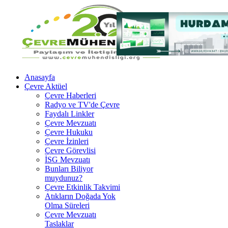
Anasayfa
Çevre Aktüel
Çevre Haberleri
Radyo ve TV'de Çevre
Faydalı Linkler
Çevre Mevzuatı
Çevre Hukuku
Çevre İzinleri
Çevre Görevlisi
İSG Mevzuatı
Bunları Biliyor
muydunuz?
Çevre Etkinlik Takvimi
Atıkların Doğada Yok
Olma Süreleri
Çevre Mevzuatı
Taslaklar