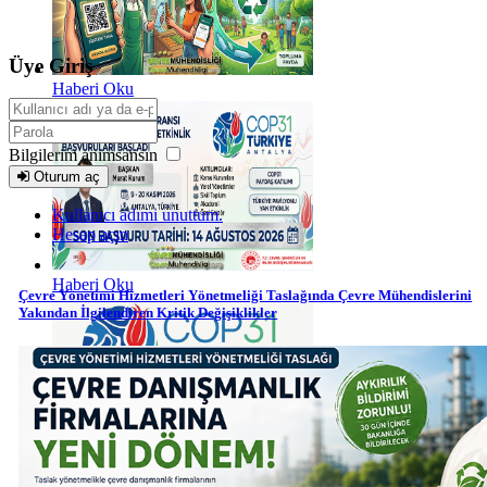
Üye Giriş
Haberi Oku
Bilgilerim anımsansın
Oturum aç
Kullanıcı adımı unuttum.
Hesap açın
Haberi Oku
Çevre Yönetimi Hizmetleri Yönetmeliği Taslağında Çevre Mühendislerini
Yakından İlgilendiren Kritik Değişiklikler
Haberi Oku