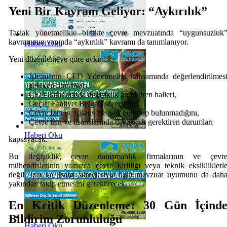
Yeni Bir Kavram Geliyor: “Aykırılık”
Taslak yönetmelikle birlikte çevre mevzuatında “uygunsuzluk
kavramının yanında “aykırılık” kavramı da tanımlanıyor.
Haberi Oku
Yeni düzenlemeye göre aykırılık;
İşletmenin ÇED Yönetmeliği kapsamında değerlendirilmes
gereken durumları,
ÇED kararlarında değişiklik gerektiren halleri,
Geçici Faaliyet Belgesi süreçlerini,
Çevre İzin ve Lisans Belgesi bulunup bulunmadığını,
Çevre izin ve lisanslarında değişiklik gerektiren durumları
Haberi Oku
kapsayacak.
Bu değişiklik, çevre danışmanlık firmalarının ve çevr
mühendislerinin yalnızca çevre kirliliği veya teknik eksikliklerl
değil, izin ve lisans süreçleriyle ilgili mevzuat uyumunu da dah
yakından takip etmesini gerektirecek.
En Kritik Düzenleme: 30 Gün İçind
Bildirim Zorunluluğu
Haberi Oku