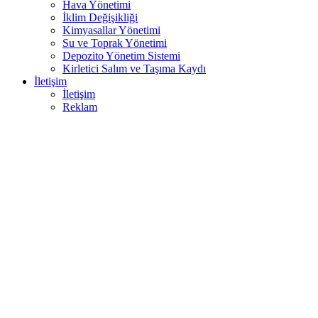
Hava Yönetimi
İklim Değişikliği
Kimyasallar Yönetimi
Su ve Toprak Yönetimi
Depozito Yönetim Sistemi
Kirletici Salım ve Taşıma Kaydı
İletişim
İletişim
Reklam