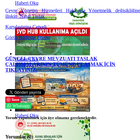
Haberi Oku
Çevre Yönetim Hizmetleri Hakkında Yönetmelik değişikliğin
ilişkin Nihai Taslak
Karşılaştırma Cetveli
Görüş Bildirme Formu
GÜNCEL ÇEVRE MEVZUATI TASLAK
Haberi Oku
ÇALIŞMALARININ TÜMÜNE ULAŞMAK İÇİN
TIKLAYINIZ.
Save
Whatsapp
Haberi Oku
Yorum yapabilmek için üye olmanız gerekmektedir.
Yorumlar (
0
)