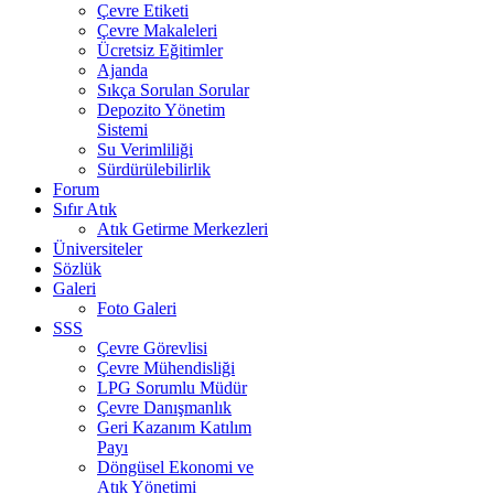
Çevre Etiketi
Çevre Makaleleri
Ücretsiz Eğitimler
Ajanda
Sıkça Sorulan Sorular
Depozito Yönetim
Sistemi
Su Verimliliği
Sürdürülebilirlik
Forum
Sıfır Atık
Atık Getirme Merkezleri
Üniversiteler
Sözlük
Galeri
Foto Galeri
SSS
Çevre Görevlisi
Çevre Mühendisliği
LPG Sorumlu Müdür
Çevre Danışmanlık
Geri Kazanım Katılım
Payı
Döngüsel Ekonomi ve
Atık Yönetimi