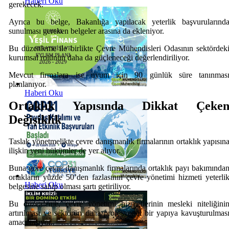
Haberi Oku
gerekecek.
Ayrıca bu belge, Bakanlığa yapılacak yeterlik başvurularınd
sunulması gereken belgeler arasına da ekleniyor.
Bu düzenleme ile birlikte Çevre Mühendisleri Odasının sektördek
kurumsal rolünün daha da güçleneceği değerlendiriliyor.
Mevcut firmalara ise uyum için 90 günlük süre tanınmas
planlanıyor.
Haberi Oku
Ortaklık Yapısında Dikkat Çeke
Değişiklik
Taslak yönetmelikte çevre danışmanlık firmalarının ortaklık yapısın
ilişkin yeni hükümler de yer alıyor.
Buna göre çevre danışmanlık firmalarında ortaklık payı bakımında
ortakların yüzde 50’den fazlasının çevre yönetimi hizmeti yeterli
Haberi Oku
belgesine sahip olması şartı getiriliyor.
Bu düzenleme, çevre yönetimi hizmetlerinin mesleki niteliğini
artırılması ve sektörün daha profesyonel bir yapıya kavuşturulmas
amacı taşıyor.