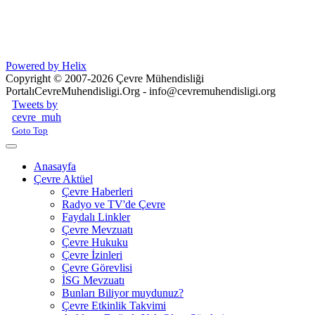
Powered by Helix
Copyright © 2007-2026 Çevre Mühendisliği
Portalı
CevreMuhendisligi.Org - info@cevremuhendisligi.org
Joomla! 3 Templates
Tweets by
cevre_muh
Goto Top
Anasayfa
Çevre Aktüel
Çevre Haberleri
Radyo ve TV'de Çevre
Faydalı Linkler
Çevre Mevzuatı
Çevre Hukuku
Çevre İzinleri
Çevre Görevlisi
İSG Mevzuatı
Bunları Biliyor muydunuz?
Çevre Etkinlik Takvimi