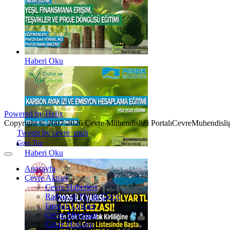
Haberi Oku
Powered by Helix
Copyright © 2007-2026 Çevre Mühendisliği Portalı
CevreMuhendislig
Joomla! 3 Templates
Tweets by cevre_muh
Goto Top
Haberi Oku
Anasayfa
Çevre Aktüel
Çevre Haberleri
Radyo ve TV'de Çevre
Faydalı Linkler
Çevre Mevzuatı
Çevre Hukuku