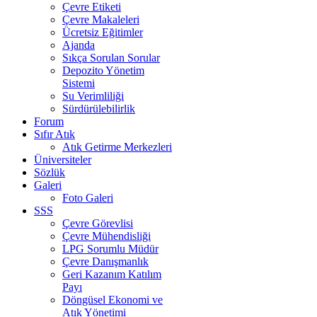
Çevre Etiketi
Çevre Makaleleri
Ücretsiz Eğitimler
Ajanda
Sıkça Sorulan Sorular
Depozito Yönetim
Sistemi
Su Verimliliği
Sürdürülebilirlik
Forum
Sıfır Atık
Atık Getirme Merkezleri
Üniversiteler
Sözlük
Galeri
Foto Galeri
SSS
Çevre Görevlisi
Çevre Mühendisliği
LPG Sorumlu Müdür
Çevre Danışmanlık
Geri Kazanım Katılım
Payı
Döngüsel Ekonomi ve
Atık Yönetimi