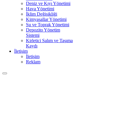
Deniz ve Kıyı Yönetimi
Hava Yönetimi
İklim Değişikliği
Kimyasallar Yönetimi
Su ve Toprak Yönetimi
Depozito Yönetim
Sistemi
Kirletici Salım ve Taşıma
Kaydı
İletişim
İletişim
Reklam