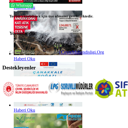
Whatsapp
Haberi Oku
Yorum yapabilmek için üye olmanız gerekmektedir.
Yorumlar (
0
)
Çevre Mühendisliği Portalı
| CevreMuhendisligi.Org
Haberi Oku
Destekleyenler
Haberi Oku