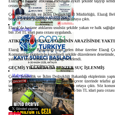
Elazığ’da hastane atıklarını mevzuata aykırı şekilde taşıyıp ke
cezası kesildi.
Çevre, Şehircilik ve İklim Değişikliği İl Müdürlüğü, Elazığ Bel
benzer şekilde yapıldığı ve ceza aldığı ortaya çıktı.
Elazığ’da hastane atıklarını usulsüz şekilde yakan ve halk sağlığ
Haberi Oku
bin 354 TL idari para cezası uygulandı.
ATIKLARI HASTANE SAHİBİNİN ARAZİSİNDE YAKTI
Elazığ Belediye Başkanlığı’ndan gelen ihbar üzerine Elazığ Çev
Komutanlığı ekipleriyle koordineli şekilde düzenlenen denetimde, 
yakılarak imha edilmeye çalışıldığı belirlendi.
GEÇMİŞ YILLARDA DA BENZER SUÇ İŞLENMİŞ
Haberi Oku
Çevre, Şehircilik ve İklim Değişikliği Bakanlığı ekiplerinin yaptığ
yönünden ciddi tehlike oluşturduğu ve çevre üzerinde telafisi g
tarafından daha önce de cezalandırıldığı ortaya çıktı. Söz kon
Müdürlüğü tarafından tam 47 milyon 206 bin TL idari para cezası 
Save