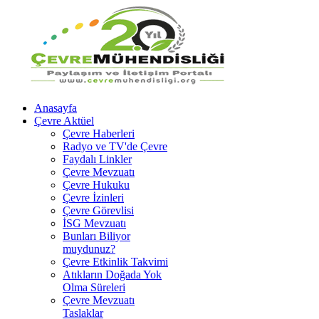
Anasayfa
Çevre Aktüel
Çevre Haberleri
Radyo ve TV'de Çevre
Faydalı Linkler
Çevre Mevzuatı
Çevre Hukuku
Çevre İzinleri
Çevre Görevlisi
İSG Mevzuatı
Bunları Biliyor
muydunuz?
Çevre Etkinlik Takvimi
Atıkların Doğada Yok
Olma Süreleri
Çevre Mevzuatı
Taslaklar