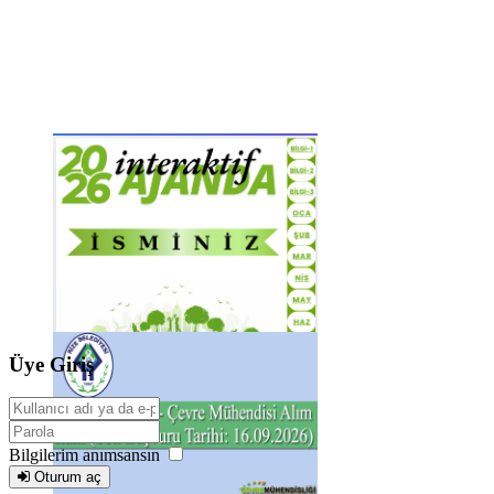
Üye Giriş
Bilgilerim anımsansın
Oturum aç