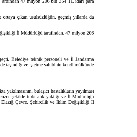
in ardından 47 milyon 206 bin 354 TL idari para
e ortaya çıkan usulsüzlüğün, geçmiş yıllarda da
eğişikliği İl Müdürlüğü tarafından, 47 milyon 206
geçti. Belediye teknik personeli ve İl Jandarma
lde taşındığı ve işletme sahibinin kendi mülkünde
kta yakılmasının, bulaşıcı hastalıkların yayılması
nzer şekilde tıbbi atık yaktığı ve İl Müdürlüğü
lazığ Çevre, Şehircilik ve İklim Değişikliği İl