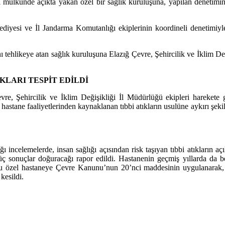
ndi mülkünde açıkta yakan özel bir sağlık kuruluşuna, yapılan denetim
ediyesi ve İl Jandarma Komutanlığı ekiplerinin koordineli denetimiyl
ını tehlikeye atan sağlık kuruluşuna Elazığ Çevre, Şehircilik ve İklim D
KLARI TESPİT EDİLDİ
re, Şehircilik ve İklim Değişikliği İl Müdürlüğü ekipleri harekete 
hastane faaliyetlerinden kaynaklanan tıbbi atıkların usulüne aykırı şeki
ı incelemelerde, insan sağlığı açısından risk taşıyan tıbbi atıkların açı
üç sonuçlar doğuracağı rapor edildi. Hastanenin geçmiş yıllarda da be
usu özel hastaneye Çevre Kanunu’nun 20’nci maddesinin uygulanarak, E
kesildi.