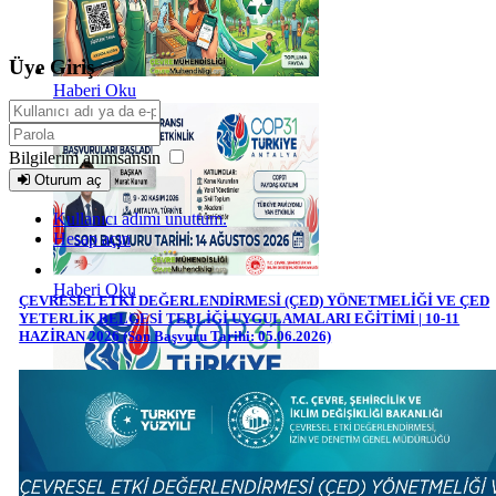
Üye Giriş
Haberi Oku
Bilgilerim anımsansın
Oturum aç
Kullanıcı adımı unuttum.
Hesap açın
Haberi Oku
ÇEVRESEL ETKİ DEĞERLENDİRMESİ (ÇED) YÖNETMELİĞİ VE ÇED
YETERLİK BELGESİ TEBLİĞİ UYGULAMALARI EĞİTİMİ | 10-11
HAZİRAN 2026 (Son Başvuru Tarihi: 05.06.2026)
Haberi Oku