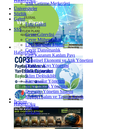
Haberi Oku
Atık Getirme Merkezleri
Üniversiteler
Sözlük
Galeri
Foto Galeri
SSS
Çevre Görevlisi
Çevre Mühendisliği
LPG Sorumlu Müdür
Çevre Danışmanlık
Haberi Oku
Geri Kazanım Katılım Payı
Döngüsel Ekonomi ve Atık Yönetimi
Deniz ve Kıyı Yönetimi
Hava Yönetimi
İklim Değişikliği
Kimyasallar Yönetimi
Su ve Toprak Yönetimi
Depozito Yönetim Sistemi
Kirletici Salım ve Taşıma Kaydı
İletişim
Haberi Oku
İletişim
Reklam