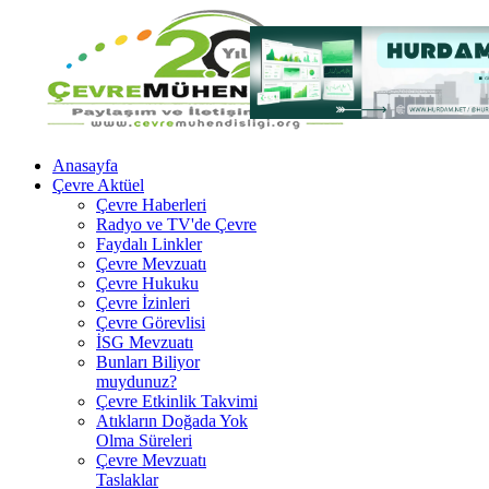
Anasayfa
Çevre Aktüel
Çevre Haberleri
Radyo ve TV'de Çevre
Faydalı Linkler
Çevre Mevzuatı
Çevre Hukuku
Çevre İzinleri
Çevre Görevlisi
İSG Mevzuatı
Bunları Biliyor
muydunuz?
Çevre Etkinlik Takvimi
Atıkların Doğada Yok
Olma Süreleri
Çevre Mevzuatı
Taslaklar