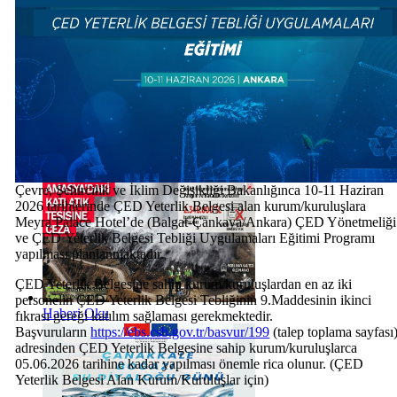
Haberi Oku
Çevre, Şehircilik ve İklim Değişikliği Bakanlığınca 10-11 Haziran
2026 tarihlerinde ÇED Yeterlik Belgesi alan kurum/kuruluşlara
Meyra Palace Hotel’de (Balgat-Çankaya/Ankara) ÇED Yönetmeliği
ve ÇED Yeterlik Belgesi Tebliği Uygulamaları Eğitimi Programı
yapılması planlanmaktadır.
ÇED Yeterlik Belgesine sahip kurum/kuruluşlardan en az iki
personelin ÇED Yeterlik Belgesi Tebliğinin 9.Maddesinin ikinci
Haberi Oku
fıkrası gereği katılım sağlaması gerekmektedir.
Başvuruların
https://ebs.csb.gov.tr/basvur/199
(talep toplama sayfası
adresinden ÇED Yeterlik Belgesine sahip kurum/kuruluşlarca
05.06.2026 tarihine kadar yapılması önemle rica olunur. (ÇED
Yeterlik Belgesi Alan Kurum/Kuruluşlar için)