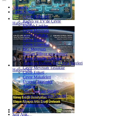
Anasayfa
Çevre Aktüel
Çevre Haberleri
Radyo ve TV'de Çevre
Haberi Oku
Faydalı Linkler
Çevre Mevzuatı
Çevre Hukuku
Çevre İzinleri
Çevre Görevlisi
İSG Mevzuatı
Bunları Biliyor muydunuz?
Çevre Etkinlik Takvimi
Atıkların Doğada Yok Olma Süreleri
Çevre Mevzuatı Taslaklar
Haberi Oku
Çevre Etiketi
Çevre Makaleleri
Ücretsiz Eğitimler
Ajanda
Sıkça Sorulan Sorular
Depozito Yönetim Sistemi
Su Verimliliği
Sürdürülebilirlik
Forum
Sıfır Atık