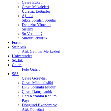
Çevre Etiketi
Çevre Makaleleri
Ücretsiz Eğitimler
Ajanda
Sıkça Sorulan Sorular
Depozito Yönetim
Sistemi
Su Verimliliği
Sürdürülebilirlik
Forum
Sıfır Atık
Atık Getirme Merkezleri
Üniversiteler
Sözlük
Galeri
Foto Galeri
SSS
Çevre Görevlisi
Çevre Mühendisliği
LPG Sorumlu Müdür
Çevre Danışmanlık
Geri Kazanım Katılım
Payı
Döngüsel Ekonomi ve
Atık Yönetimi