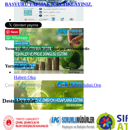
BAŞVURU YAPMAK İÇİN TIKLAYINIZ.
Haberi Oku
Save
Whatsapp
Yorum yapabilmek için üye olmanız gerekmektedir.
Yorumlar (
0
)
Haberi Oku
Çevre Mühendisliği Portalı
| CevreMuhendisligi.Org
Destekleyenler
Haberi Oku