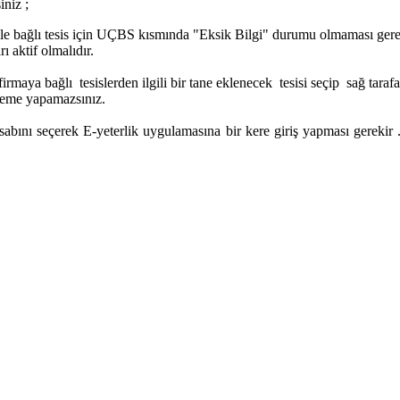
iniz ;
ile bağlı tesis için UÇBS kısmında "Eksik Bilgi" durumu olmaması ge
ı aktif olmalıdır.
irmaya bağlı tesislerden ilgili bir tane eklenecek tesisi seçip sağ taraf
ekleme yapamazsınız.
abını seçerek E-yeterlik uygulamasına bir kere giriş yapması gerekir .