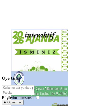
Üye Giriş
Bilgilerim anımsansın
Oturum aç