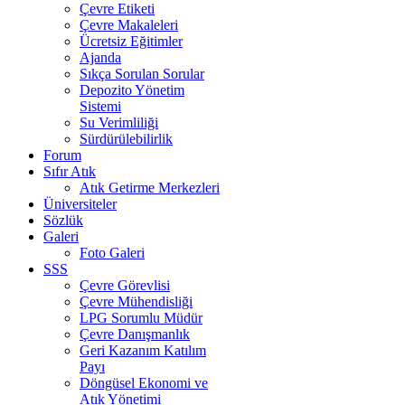
Çevre Etiketi
Çevre Makaleleri
Ücretsiz Eğitimler
Ajanda
Sıkça Sorulan Sorular
Depozito Yönetim
Sistemi
Su Verimliliği
Sürdürülebilirlik
Forum
Sıfır Atık
Atık Getirme Merkezleri
Üniversiteler
Sözlük
Galeri
Foto Galeri
SSS
Çevre Görevlisi
Çevre Mühendisliği
LPG Sorumlu Müdür
Çevre Danışmanlık
Geri Kazanım Katılım
Payı
Döngüsel Ekonomi ve
Atık Yönetimi