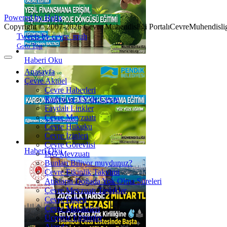
Powered by Helix
Copyright © 2007-2026 Çevre Mühendisliği Portalı
CevreMuhendislig
Joomla! 3 Templates
Tweets by cevre_muh
Goto Top
Haberi Oku
Anasayfa
Çevre Aktüel
Çevre Haberleri
Radyo ve TV'de Çevre
Faydalı Linkler
Çevre Mevzuatı
Çevre Hukuku
Çevre İzinleri
Çevre Görevlisi
Haberi Oku
İSG Mevzuatı
Bunları Biliyor muydunuz?
Çevre Etkinlik Takvimi
Atıkların Doğada Yok Olma Süreleri
Çevre Mevzuatı Taslaklar
Çevre Etiketi
Çevre Makaleleri
Ücretsiz Eğitimler
Ajanda