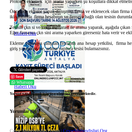
Protokol eklemek için arama yaparken şu koşullara dikkat etmelis
Öncelikle ekleme yapan danışman firma ve eklenecek olan firma 
iki tarafında firma hesabının ve firmaya bağlı olan tesisin durumlar
Tesisin çkn si ve vergi numarası ile arama yaparak, aşağıda çıkan f
Eğer firmanın çkn sini arama yaparken girerseniz hata verir ve 
Haberi Oku
Ekleme yapmaya çalışılan firmanın ana hesap yetkilisi, firma hes
giriş yapmamış ise, arama yapınca tesisi bulamazsınız.
Save
Whatsapp
Haberi Oku
Yorum yapabilmek için üye olmanız gerekmektedir.
Yorumlar (
0
)
Çevre Mühendisliği Portalı
| CevreMuhendisligi.Org