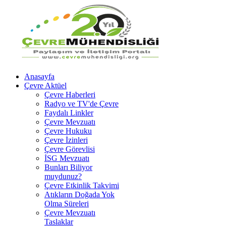
Anasayfa
Çevre Aktüel
Çevre Haberleri
Radyo ve TV'de Çevre
Faydalı Linkler
Çevre Mevzuatı
Çevre Hukuku
Çevre İzinleri
Çevre Görevlisi
İSG Mevzuatı
Bunları Biliyor
muydunuz?
Çevre Etkinlik Takvimi
Atıkların Doğada Yok
Olma Süreleri
Çevre Mevzuatı
Taslaklar