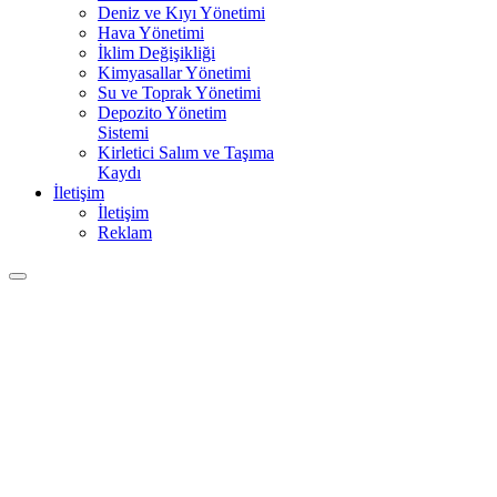
Deniz ve Kıyı Yönetimi
Hava Yönetimi
İklim Değişikliği
Kimyasallar Yönetimi
Su ve Toprak Yönetimi
Depozito Yönetim
Sistemi
Kirletici Salım ve Taşıma
Kaydı
İletişim
İletişim
Reklam