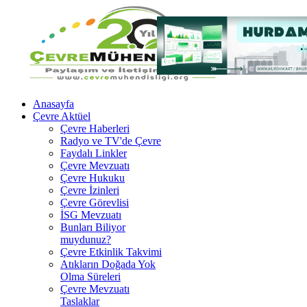
Anasayfa
Çevre Aktüel
Çevre Haberleri
Radyo ve TV'de Çevre
Faydalı Linkler
Çevre Mevzuatı
Çevre Hukuku
Çevre İzinleri
Çevre Görevlisi
İSG Mevzuatı
Bunları Biliyor
muydunuz?
Çevre Etkinlik Takvimi
Atıkların Doğada Yok
Olma Süreleri
Çevre Mevzuatı
Taslaklar