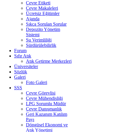
Çevre Etiketi
Çevre Makaleleri
Ücretsiz Eğitimler
Ajanda
Sıkça Sorulan Sorular
Depozito Yönetim
Sistemi
Su Verimliliği
Sürdürülebilirlik
Forum
Sıfır Atık
Atık Getirme Merkezleri
Üniversiteler
Sözlük
Galeri
Foto Galeri
SSS
Çevre Görevlisi
Çevre Mühendisliği
LPG Sorumlu Müdür
Çevre Danışmanlık
Geri Kazanım Katılım
Payı
Döngüsel Ekonomi ve
Atık Yönetimi