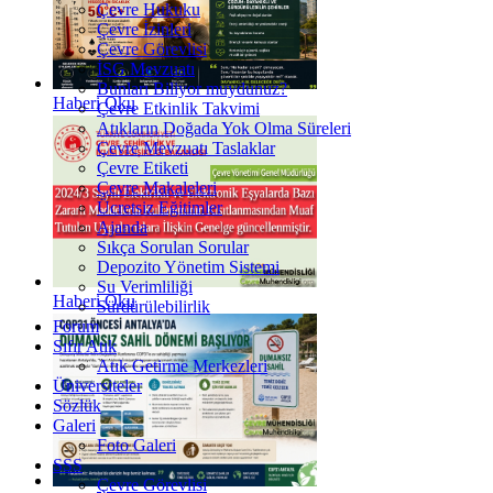
Çevre Hukuku
Çevre İzinleri
Çevre Görevlisi
İSG Mevzuatı
Bunları Biliyor muydunuz?
Haberi Oku
Çevre Etkinlik Takvimi
Atıkların Doğada Yok Olma Süreleri
Çevre Mevzuatı Taslaklar
Çevre Etiketi
Çevre Makaleleri
Ücretsiz Eğitimler
Ajanda
Sıkça Sorulan Sorular
Depozito Yönetim Sistemi
Su Verimliliği
Haberi Oku
Sürdürülebilirlik
Forum
Sıfır Atık
Atık Getirme Merkezleri
Üniversiteler
Sözlük
Galeri
Foto Galeri
SSS
Çevre Görevlisi