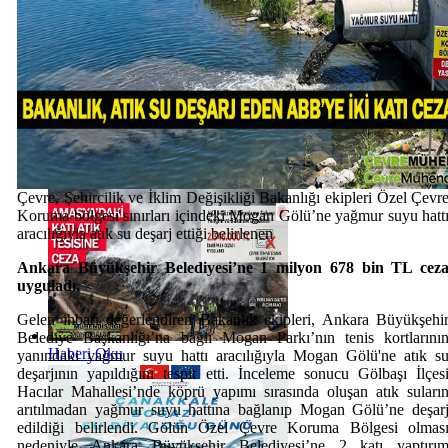
Haberi Oku
Çevre, Şehircilik ve İklim Değişikliği Bakanlığı ekipleri Özel Çevr
Koruma bölgesi sınırları içindeki Mogan Gölü’ne yağmur suyu hatt
aracılığıyla atık su deşarj ettiği belirlenen
Ankara Büyükşehir Belediyesi’ne 1 milyon 678 bin TL cez
uyguladı.
Gelen ihbarı değerlendiren Bakanlık ekipleri, Ankara Büyükşehi
Belediye Başkanlığı’na bağlı Mogan Parkı’nın tenis kortlarını
Haberi Oku
yanındaki yağmur suyu hattı aracılığıyla Mogan Gölü'ne atık s
deşarjının yapıldığını tespit etti. İnceleme sonucu Gölbaşı İlçes
Hacılar Mahallesi’nde köprü yapımı sırasında oluşan atık suları
arıtılmadan yağmur suyu hattına bağlanıp Mogan Gölü’ne deşar
edildiği belirlendi. Gölün Özel Çevre Koruma Bölgesi olmas
nedeniyle Ankara Büyükşehir Belediyesi’ne 2 katı yaptırı