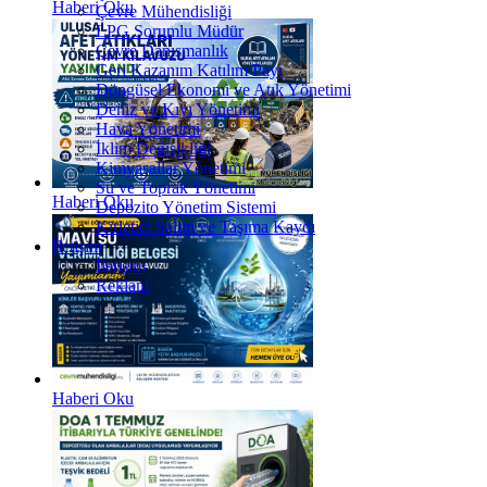
Haberi Oku
Çevre Mühendisliği
LPG Sorumlu Müdür
Çevre Danışmanlık
Geri Kazanım Katılım Payı
Döngüsel Ekonomi ve Atık Yönetimi
Deniz ve Kıyı Yönetimi
Hava Yönetimi
İklim Değişikliği
Kimyasallar Yönetimi
Su ve Toprak Yönetimi
Haberi Oku
Depozito Yönetim Sistemi
Kirletici Salım ve Taşıma Kaydı
İletişim
İletişim
Reklam
Haberi Oku