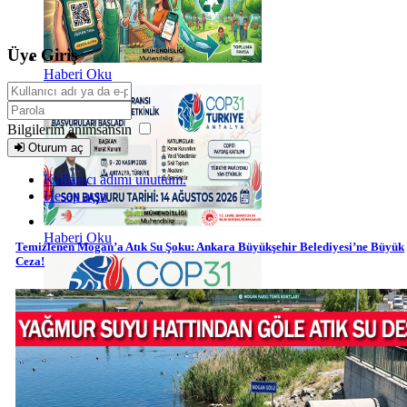
Üye Giriş
Haberi Oku
Bilgilerim anımsansın
Oturum aç
Kullanıcı adımı unuttum.
Hesap açın
Haberi Oku
Temizlenen Mogan’a Atık Su Şoku: Ankara Büyükşehir Belediyesi’ne Büyük
Ceza!
Haberi Oku