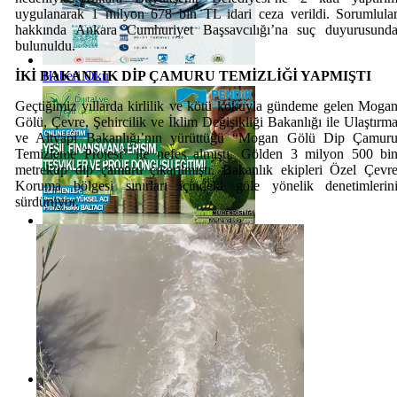
uygulanarak 1 milyon 678 bin TL idari ceza verildi. Sorumlula
hakkında Ankara Cumhuriyet Başsavcılığı’na suç duyurusund
bulunuldu.
İKİ BAKANLIK DİP ÇAMURU TEMİZLİĞİ YAPMIŞTI
Haberi Oku
Geçtiğimiz yıllarda kirlilik ve kötü kokuyla gündeme gelen Moga
Gölü, Çevre, Şehircilik ve İklim Değişikliği Bakanlığı ile Ulaştırm
ve Altyapı Bakanlığı’nın yürüttüğü “Mogan Gölü Dip Çamur
Temizleme Projesi” ile nefes almıştı. Gölden 3 milyon 500 bi
metreküp dip çamuru çıkarılmıştı. Bakanlık ekipleri Özel Çevr
Koruma bölgesi sınırları içindeki göle yönelik denetimlerin
sürdürüyor.
Haberi Oku
Haberi Oku