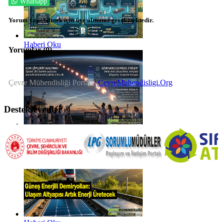
Whatsapp
Yorum yapabilmek için üye olmanız gerekmektedir.
Haberi Oku
Yorumlar (
0
)
Çevre Mühendisliği Portalı
| CevreMuhendisligi.Org
Destekleyenler
Haberi Oku