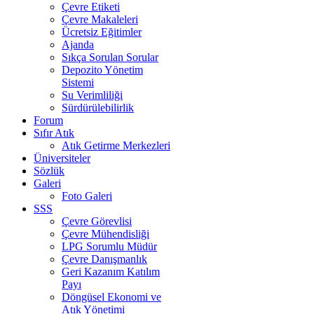
Çevre Etiketi
Çevre Makaleleri
Ücretsiz Eğitimler
Ajanda
Sıkça Sorulan Sorular
Depozito Yönetim
Sistemi
Su Verimliliği
Sürdürülebilirlik
Forum
Sıfır Atık
Atık Getirme Merkezleri
Üniversiteler
Sözlük
Galeri
Foto Galeri
SSS
Çevre Görevlisi
Çevre Mühendisliği
LPG Sorumlu Müdür
Çevre Danışmanlık
Geri Kazanım Katılım
Payı
Döngüsel Ekonomi ve
Atık Yönetimi