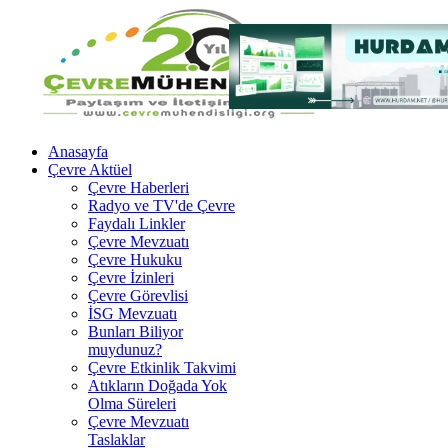
Anasayfa
Çevre Aktüel
Çevre Haberleri
Radyo ve TV'de Çevre
Faydalı Linkler
Çevre Mevzuatı
Çevre Hukuku
Çevre İzinleri
Çevre Görevlisi
İSG Mevzuatı
Bunları Biliyor
muydunuz?
Çevre Etkinlik Takvimi
Atıkların Doğada Yok
Olma Süreleri
Çevre Mevzuatı
Taslaklar