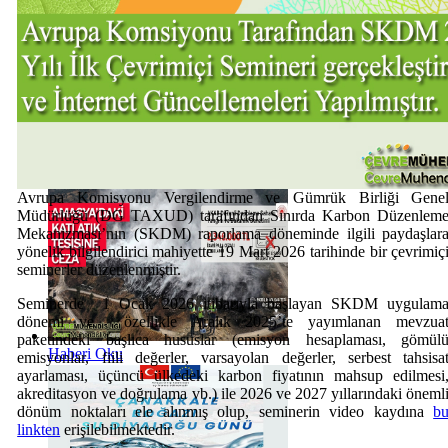
Haberi Oku
Avrupa Komisyonu Vergilendirme ve Gümrük Birliği Gene
Müdürlüğü (DG TAXUD) tarafından Sınırda Karbon Düzenlem
Mekanizması’nın (SKDM) raporlama döneminde ilgili paydaşlar
yönelik bilgilendirici mahiyette 19 Mart 2026 tarihinde bir çevrimiç
seminerler düzenlenmiştir.
Seminerde 1 Ocak 2026 itibarıyla başlayan SKDM uygulam
dönemi ve özellikle Aralık 2025’te yayımlanan mevzua
paketindeki başlıca hususlar (emisyon hesaplaması, gömül
Haberi Oku
emisyonlar, fiili değerler, varsayolan değerler, serbest tahsisa
ayarlaması, üçüncü ülkedeki karbon fiyatının mahsup edilmesi
akreditasyon ve doğrulama vb.) ile 2026 ve 2027 yıllarındaki öneml
dönüm noktaları ele alınmış olup, seminerin video kaydına
b
linkten
erişilebilmektedir.