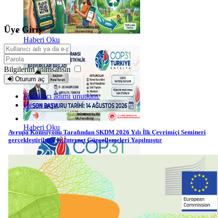
Üye Giriş
Haberi Oku
Bilgilerim anımsansın
Oturum aç
Kullanıcı adımı unuttum.
Hesap açın
Haberi Oku
Avrupa Komsiyonu Tarafından SKDM 2026 Yılı İlk Çevrimiçi Semineri
gerçekleştirilmiş ve İnternet Güncellemeleri Yapılmıştır
Haberi Oku