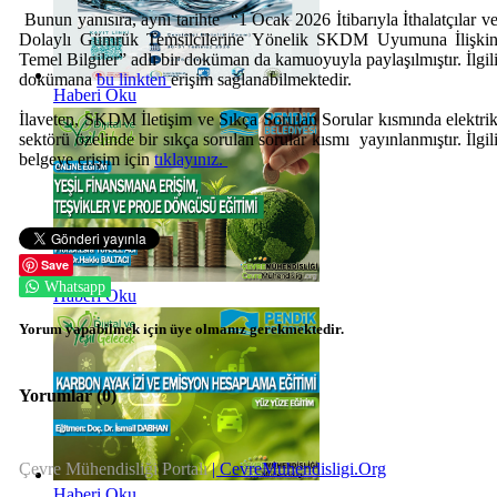
Bunun yanısıra, aynı tarihte “1 Ocak 2026 İtibarıyla İthalatçılar v
Dolaylı Gümrük Temsilcilerine Yönelik SKDM Uyumuna İlişki
Temel Bilgiler” adlı bir doküman da kamuoyuyla paylaşılmıştır. İlgil
dokümana
bu linkten
erişim sağlanabilmektedir.
Haberi Oku
İlaveten, SKDM İletişim ve Sıkça Sorulan Sorular kısmında elektri
sektörü özelinde bir sıkça sorulan sorular kısmı yayınlanmıştır. İlgil
belgeye erişim için
tıklayınız.
Save
Whatsapp
Haberi Oku
Yorum yapabilmek için üye olmanız gerekmektedir.
Yorumlar (
0
)
Çevre Mühendisliği Portalı
| CevreMuhendisligi.Org
Haberi Oku