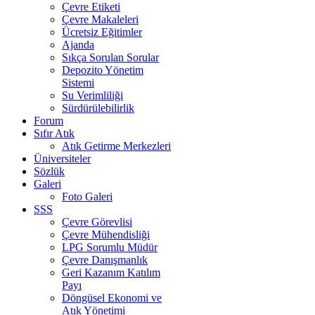
Çevre Etiketi
Çevre Makaleleri
Ücretsiz Eğitimler
Ajanda
Sıkça Sorulan Sorular
Depozito Yönetim
Sistemi
Su Verimliliği
Sürdürülebilirlik
Forum
Sıfır Atık
Atık Getirme Merkezleri
Üniversiteler
Sözlük
Galeri
Foto Galeri
SSS
Çevre Görevlisi
Çevre Mühendisliği
LPG Sorumlu Müdür
Çevre Danışmanlık
Geri Kazanım Katılım
Payı
Döngüsel Ekonomi ve
Atık Yönetimi