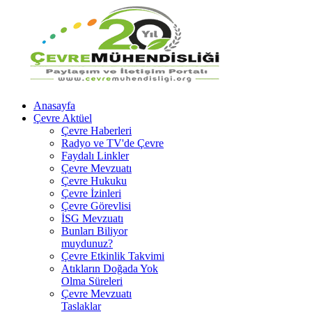
Anasayfa
Çevre Aktüel
Çevre Haberleri
Radyo ve TV'de Çevre
Faydalı Linkler
Çevre Mevzuatı
Çevre Hukuku
Çevre İzinleri
Çevre Görevlisi
İSG Mevzuatı
Bunları Biliyor
muydunuz?
Çevre Etkinlik Takvimi
Atıkların Doğada Yok
Olma Süreleri
Çevre Mevzuatı
Taslaklar