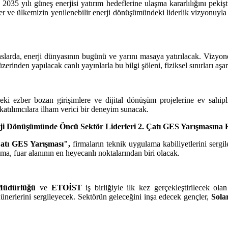
035 yılı güneş enerjisi yatırım hedeflerine ulaşma kararlılığını pekişt
ümler ve ülkemizin yenilenebilir enerji dönüşümündeki liderlik vizyonuyl
slarda, enerji dünyasının bugünü ve yarını masaya yatırılacak. Vizyoner 
erinden yapılacak canlı yayınlarla bu bilgi şöleni, fiziksel sınırları a
eki ezber bozan girişimlere ve dijital dönüşüm projelerine ev sahip
katılımcılara ilham verici bir deneyim sunacak.
ji Dönüşümünde Öncü Sektör Liderleri 2. Çatı GES Yarışmasına 
atı GES Yarışması",
firmaların teknik uygulama kabiliyetlerini sergil
ma, fuar alanının en heyecanlı noktalarından biri olacak.
 Müdürlüğü
ve
ETOİST
iş birliğiyle ilk kez gerçekleştirilecek ola
hünerlerini sergileyecek. Sektörün geleceğini inşa edecek gençler,
Sola