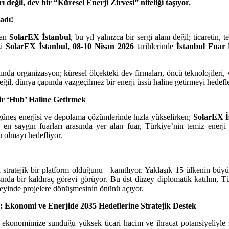
 değil, dev bir “Küresel Enerji Zirvesi” niteliği taşıyor.
adı!
lan
SolarEX İstanbul
, bu yıl yalnızca bir sergi alanı değil; ticaretin,
zi
SolarEX İstanbul, 08-10 Nisan 2026
tarihlerinde
İstanbul Fuar
da organizasyon; küresel ölçekteki dev firmaları, öncü teknolojileri, vi
l değil, dünya çapında vazgeçilmez bir enerji üssü haline getirmeyi hede
bir ‘Hub’ Haline Getirmek
güneş enerjisi ve depolama çözümlerinde hızla yükselirken;
SolarEX İ
n saygın fuarları arasında yer alan fuar, Türkiye’nin temiz enerji 
ü olmayı hedefliyor.
diği stratejik bir platform olduğunu kanıtlıyor. Yaklaşık 15 ülkenin büy
ında bir kaldıraç görevi görüyor. Bu üst düzey diplomatik katılım, Tür
düzeyinde projelere dönüşmesinin önünü açıyor.
: Ekonomi ve Enerjide 2035 Hedeflerine Stratejik Destek
e ekonomimize sunduğu yüksek ticari hacim ve ihracat potansiyeliyle s