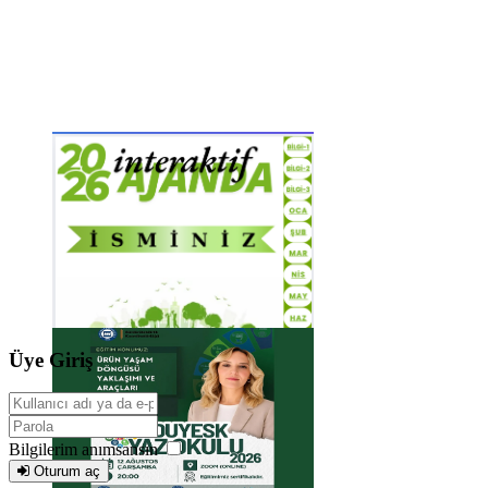
Üye Giriş
Bilgilerim anımsansın
Oturum aç