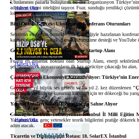
Uluslararası pazarla buluşturan bu dev organizasyon Türkiye’nin 2
adımların vitrini niteliğini taşıyor. Fuar, sunduğu yenilikçi çöz
Haberi Oku
lokomotifi olmayı sürdürüyor.
Bilgi Odaklı Gelecek: Uluslararası Konferans Oturumları
Sektörün en saygın derneklerinin iş birliğiyle hazırlanan konferan
katılımcılarla paylaşacak. Simultane tercüme desteği ve YouTube üz
Geleceğin Teknolojisi: İnovasyon ve Startup Alanı
Fuarın en dinamik noktası olan Startup Alanı, enerji sektöründ
Haberi Oku
şekillendirecek inovasyonların ilk kez görücüye çıkacağı bu alan, 
Çatıların Gücü Ekonomiye Kazandırılıyor: Türkiye’nin Ener
Geçtiğimiz yıl büyük ses getiren ve bu yıl 2. kez düzenlenen
"Ç
markaların en hızlı ve kusursuz kurulum için ter dökeceği bu yarış
Yarının Ustaları SolarEX İstanbul’da Sahne Alıyor
Geleceğin
Elektrik Teknisyenleri İstanbul İl Milli Eğitim
Haberi Oku
Yarışması'nda, genç yetenekler teorik bilgilerini pratiğe dökerek 
adım atacak.
Ticaretin ve Diplomasinin Rotası: 18. SolarEX İstanbul