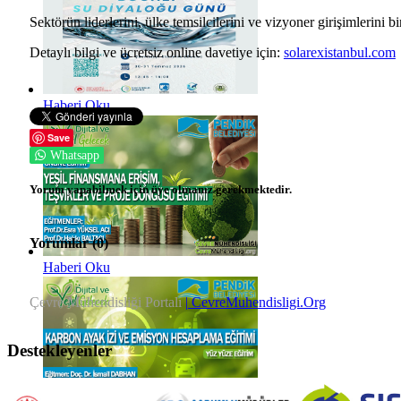
Sektörün liderlerini, ülke temsilcilerini ve vizyoner girişimlerin
Detaylı bilgi ve ücretsiz online davetiye için:
solarexistanbul.com
Haberi Oku
Save
Whatsapp
Yorum yapabilmek için üye olmanız gerekmektedir.
Yorumlar (
0
)
Haberi Oku
Çevre Mühendisliği Portalı
| CevreMuhendisligi.Org
Destekleyenler