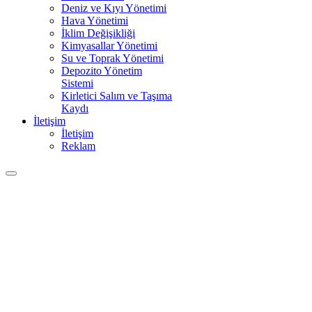
Deniz ve Kıyı Yönetimi
Hava Yönetimi
İklim Değişikliği
Kimyasallar Yönetimi
Su ve Toprak Yönetimi
Depozito Yönetim
Sistemi
Kirletici Salım ve Taşıma
Kaydı
İletişim
İletişim
Reklam