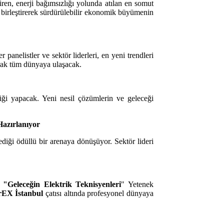
iren, enerji bağımsızlığı yolunda atılan en somut
a birleştirerek sürdürülebilir ekonomik büyümenin
panelistler ve sektör liderleri, en yeni trendleri
şarak tüm dünyaya ulaşacak.
liği yapacak. Yeni nesil çözümlerin ve geleceği
Hazırlanıyor
ediği ödüllü bir arenaya dönüşüyor. Sektör lideri
n
"Geleceğin Elektrik Teknisyenleri
" Yetenek
rEX İstanbul
çatısı altında profesyonel dünyaya