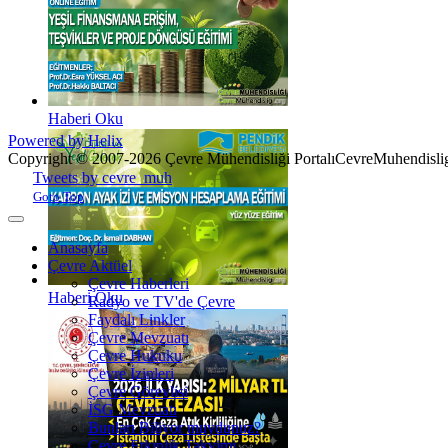
Haberi Oku
Powered by Helix
Copyright © 2007-2026 Çevre Mühendisliği Portalı
CevreMuhendislig
Joomla! 3 Templates
Tweets by cevre_muh
Goto Top
Anasayfa
Çevre Aktüel
Çevre Haberleri
Haberi Oku
Radyo ve TV'de Çevre
Faydalı Linkler
Çevre Mevzuatı
Çevre Hukuku
Çevre İzinleri
Çevre Görevlisi
İSG Mevzuatı
Bunları Biliyor muydunuz?
Çevre Etkinlik Takvimi