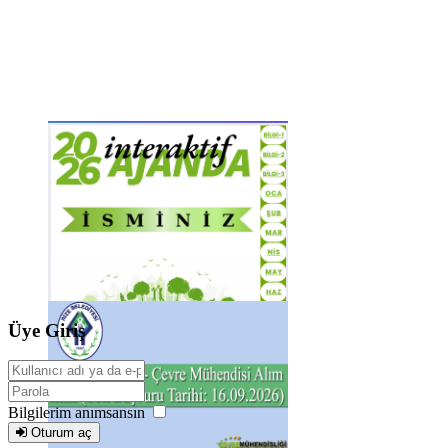
Üye Giriş
Bilgilerim anımsansın
Oturum aç