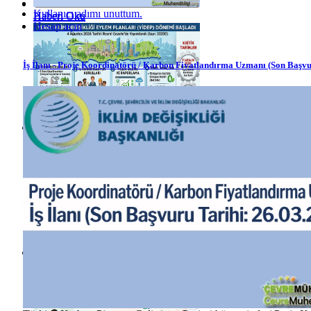
Kullanıcı adımı unuttum.
Haberi Oku
Haberi Oku
Hesap açın
İş İlanı - Proje Koordinatörü / Karbon Fiyatlandırma Uzmanı (Son Başvu
Haberi Oku
Haberi Oku