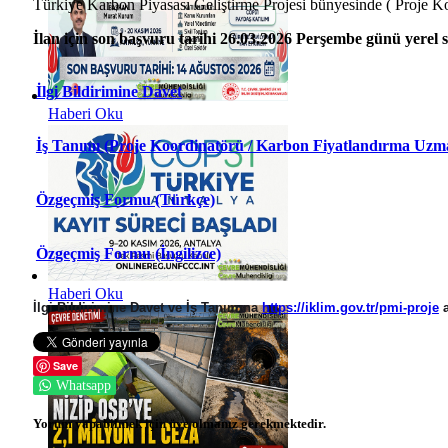
Türkiye Karbon Piyasası Geliştirme Projesi bünyesinde ( Proje
İlan için son başvuru tarihi 26.03.2026 Perşembe günü yerel sa
İlgi Bildirimine Davet
Haberi Oku
İş Tanımı (Proje Koordinatörü / Karbon Fiyatlandırma Uzm
Özgeçmiş Formu (Türkçe)
Özgeçmiş Formu (İngilizce)
Haberi Oku
İlgi Bildirimine Davet ve İş Tanımına
https://iklim.gov.tr/pmi-proje
a
Save
Whatsapp
Yorum yapabilmek için üye olmanız gerekmektedir.