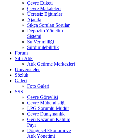
Çevre Etiketi
Çevre Makaleleri
Ücretsiz Eğitimler
Ajanda
Sıkça Sorulan Sorular
Depozito Yönetim
Sistemi
Su Verimliliği
Sürdürülebilirlik
Forum
Sıfır Atık
Atık Getirme Merkezleri
Üniversiteler
Sözlük
Galeri
Foto Galeri
SSS
Çevre Görevlisi
Çevre Mühendisliği
LPG Sorumlu Müdür
Çevre Danışmanlık
Geri Kazanım Katılım
Payı
Döngüsel Ekonomi ve
Atık Yönetimi