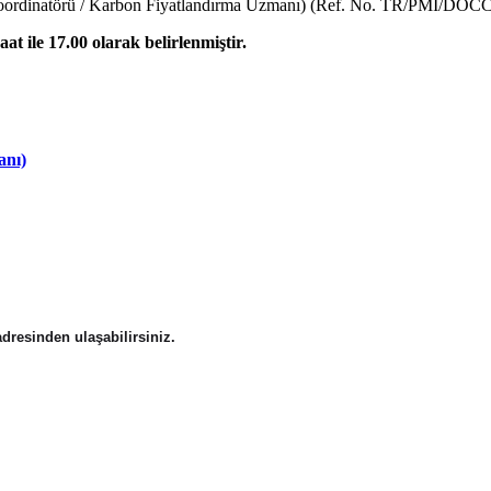
 Koordinatörü / Karbon Fiyatlandırma Uzmanı) (Ref. No. TR/PMI/DOCC/
at ile 17.00 olarak belirlenmiştir.
anı)
dresinden ulaşabilirsiniz.