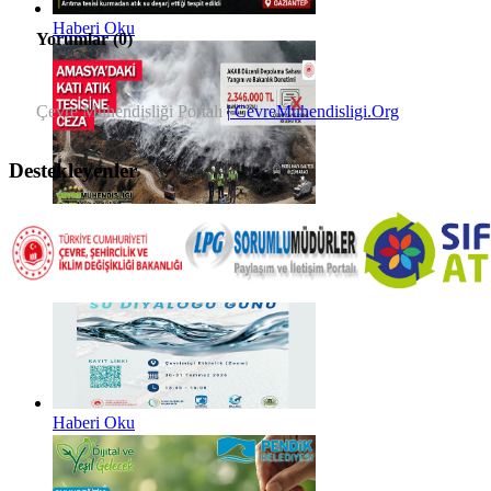
Haberi Oku
Yorumlar (
0
)
Çevre Mühendisliği Portalı
| CevreMuhendisligi.Org
Destekleyenler
Haberi Oku
Haberi Oku