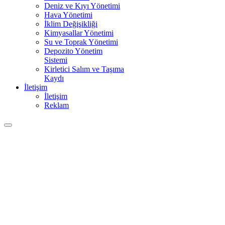
Deniz ve Kıyı Yönetimi
Hava Yönetimi
İklim Değişikliği
Kimyasallar Yönetimi
Su ve Toprak Yönetimi
Depozito Yönetim
Sistemi
Kirletici Salım ve Taşıma
Kaydı
İletişim
İletişim
Reklam