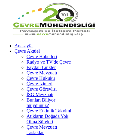
Anasayfa
Çevre Aktüel
Çevre Haberleri
Radyo ve TV'de Çevre
Faydalı Linkler
Çevre Mevzuatı
Çevre Hukuku
Çevre İzinleri
Çevre Görevlisi
İSG Mevzuatı
Bunları Biliyor
muydunuz?
Çevre Etkinlik Takvimi
Atıkların Doğada Yok
Olma Süreleri
Çevre Mevzuatı
Taslaklar