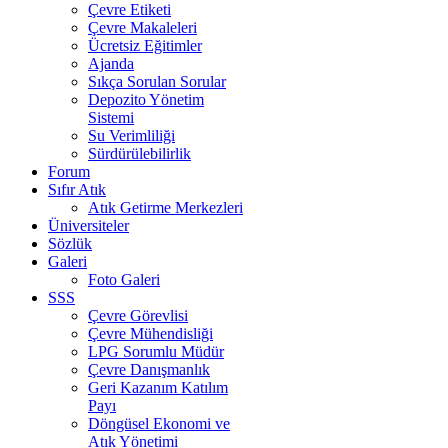
Çevre Etiketi
Çevre Makaleleri
Ücretsiz Eğitimler
Ajanda
Sıkça Sorulan Sorular
Depozito Yönetim
Sistemi
Su Verimliliği
Sürdürülebilirlik
Forum
Sıfır Atık
Atık Getirme Merkezleri
Üniversiteler
Sözlük
Galeri
Foto Galeri
SSS
Çevre Görevlisi
Çevre Mühendisliği
LPG Sorumlu Müdür
Çevre Danışmanlık
Geri Kazanım Katılım
Payı
Döngüsel Ekonomi ve
Atık Yönetimi