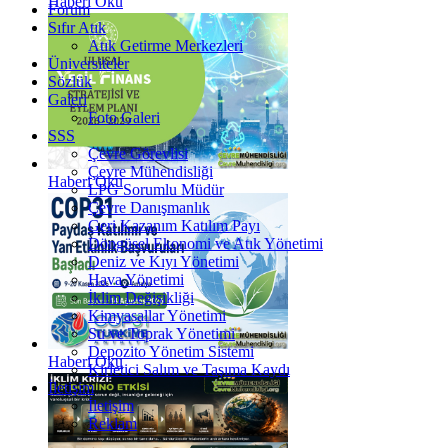
Haberi Oku
Forum
Sıfır Atık
Atık Getirme Merkezleri
Üniversiteler
Sözlük
Galeri
Foto Galeri
SSS
Çevre Görevlisi
Çevre Mühendisliği
Haberi Oku
LPG Sorumlu Müdür
Çevre Danışmanlık
Geri Kazanım Katılım Payı
Döngüsel Ekonomi ve Atık Yönetimi
Deniz ve Kıyı Yönetimi
Hava Yönetimi
İklim Değişikliği
Kimyasallar Yönetimi
Su ve Toprak Yönetimi
Depozito Yönetim Sistemi
Haberi Oku
Kirletici Salım ve Taşıma Kaydı
İletişim
İletişim
Reklam