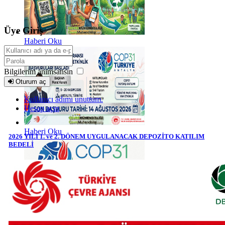
Üye Giriş
Haberi Oku
Bilgilerim anımsansın
Oturum aç
Kullanıcı adımı unuttum.
Hesap açın
Haberi Oku
2026 YILI 1. ve 2. DÖNEM UYGULANACAK DEPOZİTO KATILIM
BEDELİ
Haberi Oku