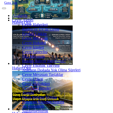
Goto Top
Anasayfa
Çevre Aktüel
Haberi Oku
Çevre Haberleri
Radyo ve TV'de Çevre
Faydalı Linkler
Çevre Mevzuatı
Çevre Hukuku
Çevre İzinleri
Çevre Görevlisi
İSG Mevzuatı
Bunları Biliyor muydunuz?
Çevre Etkinlik Takvimi
Haberi Oku
Atıkların Doğada Yok Olma Süreleri
Çevre Mevzuatı Taslaklar
Çevre Etiketi
Çevre Makaleleri
Ücretsiz Eğitimler
Ajanda
Sıkça Sorulan Sorular
Depozito Yönetim Sistemi
Su Verimliliği
Sürdürülebilirlik