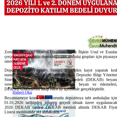
Haberi Oku
Zorunlu Depozito Sistemi Uygulamalarına İlişkin Usul ve Esasla
çerçevesinde, zorunlu depozitoya tabi ambalaj grupları için piyasay
sürenler
Depozito Bilgi Yönetim Sistemi üzerinden kayıt yaparak ko
numarası almakta, mali yükümlülüklerini Depozito Bilgi Yöneti
Sistemi üzerinden Depozito Katılım Bedeli (DEKAB) beyan
vererek yerine getirmektedir. DEKAB beyan ve ödemeleri
DEKAB dönemlerini takip eden ay içerisinde gerçekleştirilir.
Haberi Oku
Beyannameye konu edilen zorunlu depozitoya tabi ambalajlar içi
01.01.2026 tarihinden itibaren geçerli olmak üzere uygulanaca
2026 DEKAB tarifesi DEKAB menüsü altında DEKAB Fiya
Listesi menüsünde yer almaktadır.