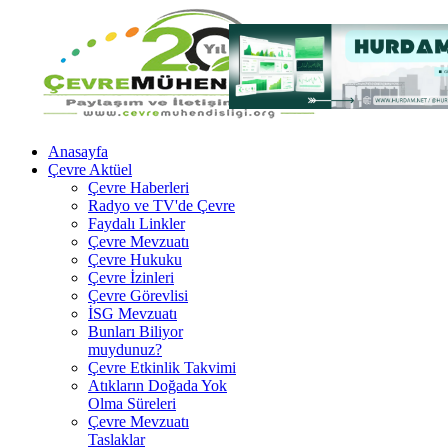
Anasayfa
Çevre Aktüel
Çevre Haberleri
Radyo ve TV'de Çevre
Faydalı Linkler
Çevre Mevzuatı
Çevre Hukuku
Çevre İzinleri
Çevre Görevlisi
İSG Mevzuatı
Bunları Biliyor
muydunuz?
Çevre Etkinlik Takvimi
Atıkların Doğada Yok
Olma Süreleri
Çevre Mevzuatı
Taslaklar